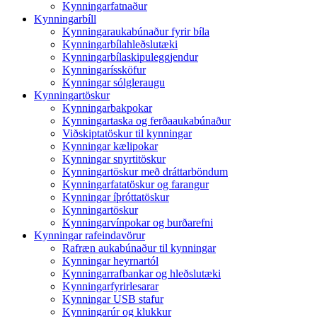
Kynningarfatnaður
Kynningarbíll
Kynningaraukabúnaður fyrir bíla
Kynningarbílahleðslutæki
Kynningarbílaskipuleggjendur
Kynningaríssköfur
Kynningar sólgleraugu
Kynningartöskur
Kynningarbakpokar
Kynningartaska og ferðaaukabúnaður
Viðskiptatöskur til kynningar
Kynningar kælipokar
Kynningar snyrtitöskur
Kynningartöskur með dráttarböndum
Kynningarfatatöskur og farangur
Kynningar íþróttatöskur
Kynningartöskur
Kynningarvínpokar og burðarefni
Kynningar rafeindavörur
Rafræn aukabúnaður til kynningar
Kynningar heyrnartól
Kynningarrafbankar og hleðslutæki
Kynningarfyrirlesarar
Kynningar USB stafur
Kynningarúr og klukkur