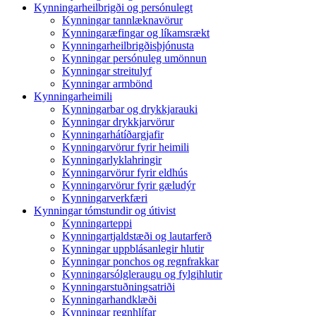
Kynningarheilbrigði og persónulegt
Kynningar tannlæknavörur
Kynningaræfingar og líkamsrækt
Kynningarheilbrigðisþjónusta
Kynningar persónuleg umönnun
Kynningar streitulyf
Kynningar armbönd
Kynningarheimili
Kynningarbar og drykkjarauki
Kynningar drykkjarvörur
Kynningarhátíðargjafir
Kynningarvörur fyrir heimili
Kynningarlyklahringir
Kynningarvörur fyrir eldhús
Kynningarvörur fyrir gæludýr
Kynningarverkfæri
Kynningar tómstundir og útivist
Kynningarteppi
Kynningartjaldstæði og lautarferð
Kynningar uppblásanlegir hlutir
Kynningar ponchos og regnfrakkar
Kynningarsólgleraugu og fylgihlutir
Kynningarstuðningsatriði
Kynningarhandklæði
Kynningar regnhlífar