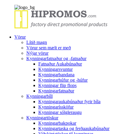
Vörur
Lítið magn
Vörur sem mælt er með
Nýjar vörur
Kynningarfatnaður og -fatnaður
Fatnaður Aukabúnaður
Kynningarsvuntur
Kynningarbandana
Kynningarhúfur og -húfur
Kynningar flip flops
Kynningarfatnaður
Kynningarbíll
Kynningaraukabúnaður fyrir bíla
Kynningaríssköfur
Kynningar sólgleraugu
Kynningartöskur
Kynningarbakpokar
Kynningartaska og ferðaaukabúnaður
Viðskiptatöskur til kynningar