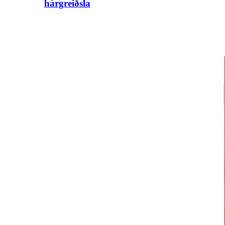
hárgreiðsla