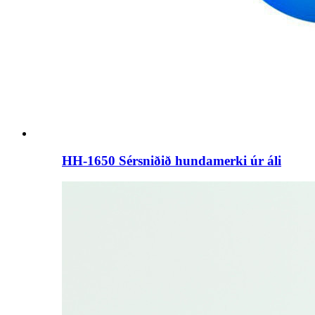
HH-1650 Sérsniðið hundamerki úr áli