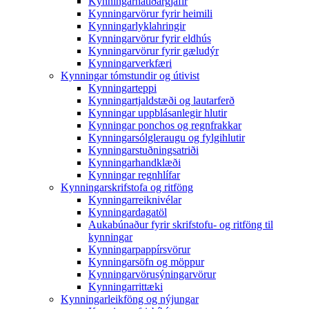
Kynningarhátíðargjafir
Kynningarvörur fyrir heimili
Kynningarlyklahringir
Kynningarvörur fyrir eldhús
Kynningarvörur fyrir gæludýr
Kynningarverkfæri
Kynningar tómstundir og útivist
Kynningarteppi
Kynningartjaldstæði og lautarferð
Kynningar uppblásanlegir hlutir
Kynningar ponchos og regnfrakkar
Kynningarsólgleraugu og fylgihlutir
Kynningarstuðningsatriði
Kynningarhandklæði
Kynningar regnhlífar
Kynningarskrifstofa og ritföng
Kynningarreiknivélar
Kynningardagatöl
Aukabúnaður fyrir skrifstofu- og ritföng til
kynningar
Kynningarpappírsvörur
Kynningarsöfn og möppur
Kynningarvörusýningarvörur
Kynningarrittæki
Kynningarleikföng og nýjungar