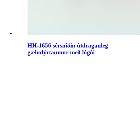
HH-1656 sérsniðin útdraganleg
gæludýrtaumur með lógói