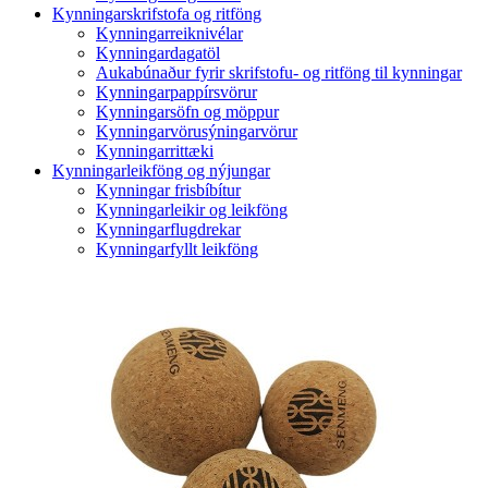
Kynningarskrifstofa og ritföng
Kynningarreiknivélar
Kynningardagatöl
Aukabúnaður fyrir skrifstofu- og ritföng til kynningar
Kynningarpappírsvörur
Kynningarsöfn og möppur
Kynningarvörusýningarvörur
Kynningarrittæki
Kynningarleikföng og nýjungar
Kynningar frisbíbítur
Kynningarleikir og leikföng
Kynningarflugdrekar
Kynningarfyllt leikföng