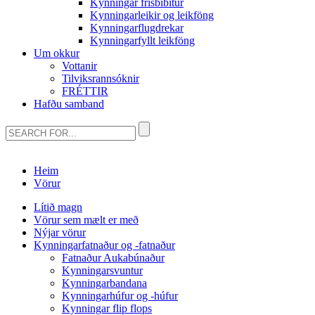
Kynningar frisbíbítur
Kynningarleikir og leikföng
Kynningarflugdrekar
Kynningarfyllt leikföng
Um okkur
Vottanir
Tilviksrannsóknir
FRÉTTIR
Hafðu samband
Heim
Vörur
Lítið magn
Vörur sem mælt er með
Nýjar vörur
Kynningarfatnaður og -fatnaður
Fatnaður Aukabúnaður
Kynningarsvuntur
Kynningarbandana
Kynningarhúfur og -húfur
Kynningar flip flops