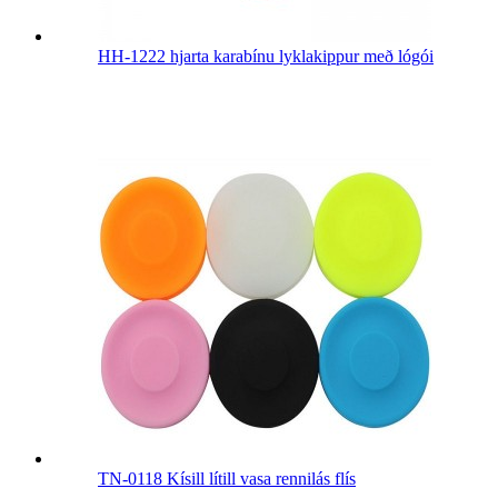
HH-1222 hjarta karabínu lyklakippur með lógói
TN-0118 Kísill lítill vasa rennilás flís