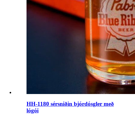
HH-1180 sérsniðin bjórdósgler með
lógói