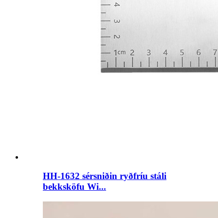
HH-1632 sérsniðin ryðfríu stáli
bekksköfu Wi...