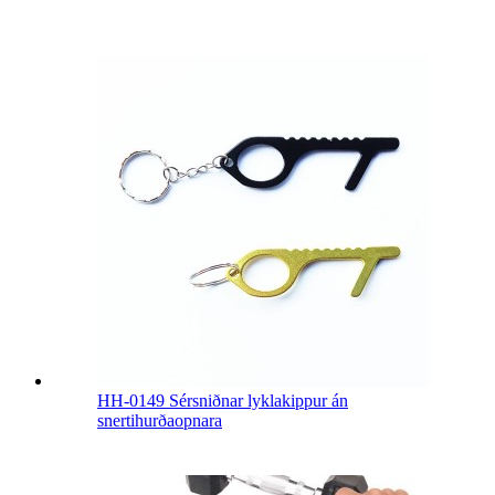
HH-0149 Sérsniðnar lyklakippur án
snertihurðaopnara