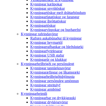
Kynningar kælipokar
Kynningar snyrtitöskur
Kynningartöskur með dráttarböndum
Kynningarfatatöskur og farangur
Kynningar íþróttatöskur
Kynningartöskur
Kynningarvínpokar og burðarefni
Kynningar rafeindavörur
Rafræn aukabúnaður til kynningar
Kynningar heyrnartól
Kynningarrafbankar og hleðslutæki
Kynningarfyrirlesarar
Kynningar USB stafur
Kynningarúr og klukkur
Kynningarheilbrigði og persónulegt
Kynningar tannlæknavörur
Kynningaræfingar og líkamsrækt
Kynningarheilbrigðisþjónusta
Kynningar persónuleg umönnun
Kynningar streitulyf
Kynningar armbönd
Kynningarheimili
Kynningarbar og drykkjarauki
Kynningar drykkjarvörur