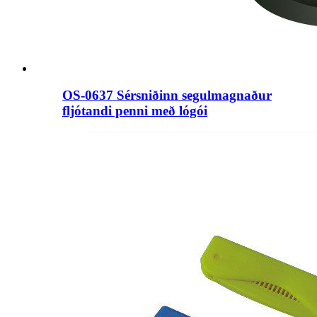
OS-0637 Sérsniðinn segulmagnaður
fljótandi penni með lógói