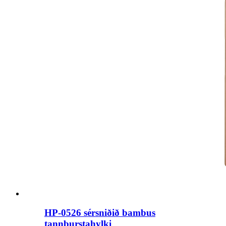
HP-0526 sérsniðið bambus
tannburstahylki