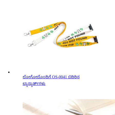
ಲೋಗೋದೊಂದಿಗೆ OS-0041 ಬಿದಿರಿನ
ಲ್ಯಾನ್ಯಾರ್ಡ್‌ಗಳು