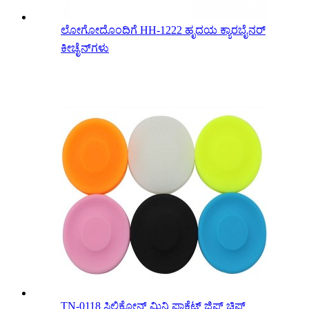
ಲೋಗೋದೊಂದಿಗೆ HH-1222 ಹೃದಯ ಕ್ಯಾರಬೈನರ್
ಕೀಚೈನ್‌ಗಳು
TN-0118 ಸಿಲಿಕೋನ್ ಮಿನಿ ಪಾಕೆಟ್ ಜಿಪ್ ಚಿಪ್