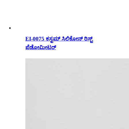
EI-0075 ಕಸ್ಟಮ್ ಸಿಲಿಕೋನ್ ರಿಸ್ಟ್
ಪೆಡೋಮೀಟರ್