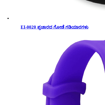
EI-0020 ಪ್ರಚಾರದ ಗೋಡೆ ಗಡಿಯಾರಗಳು