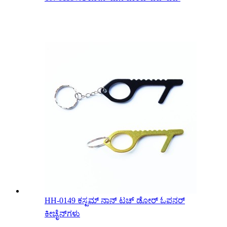
HH-0149 ಕಸ್ಟಮ್ ನಾನ್ ಟಚ್ ಡೋರ್ ಓಪನರ್
ಕೀಚೈನ್‌ಗಳು