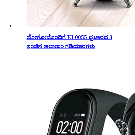
ಲೋಗೋದೊಂದಿಗೆ EI-0055 ಪ್ರಚಾರದ 3
ಇಂಚಿನ ಅಲಾರಾಂ ಗಡಿಯಾರಗಳು