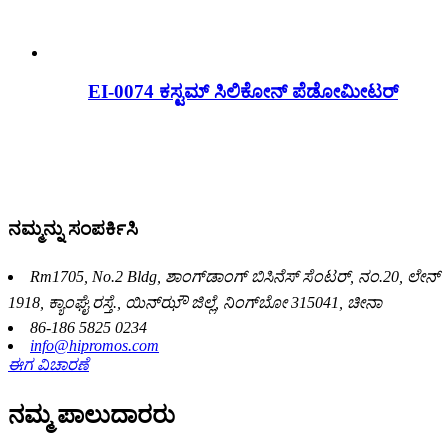
EI-0074 ಕಸ್ಟಮ್ ಸಿಲಿಕೋನ್ ಪೆಡೋಮೀಟರ್
ನಮ್ಮನ್ನು ಸಂಪರ್ಕಿಸಿ
Rm1705, No.2 Bldg, ಶಾಂಗ್‌ಡಾಂಗ್ ಬಿಸಿನೆಸ್ ಸೆಂಟರ್, ನಂ.20, ಲೇನ್
1918, ಕ್ಯಾಂಘೈ ರಸ್ತೆ., ಯಿನ್‌ಝೌ ಜಿಲ್ಲೆ, ನಿಂಗ್‌ಬೋ 315041, ಚೀನಾ
86-186 5825 0234
info@hipromos.com
ಈಗ ವಿಚಾರಣೆ
ನಮ್ಮ ಪಾಲುದಾರರು