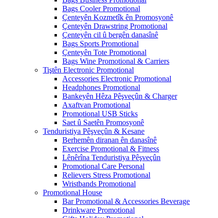
Bags Cooler Promotional
Çenteyên Kozmetîk ên Promosyonê
Çenteyên Drawstring Promotional
Çenteyên cil û bergên danasînê
Bags Sports Promotional
Çenteyên Tote Promotional
Bags Wine Promotional & Carriers
Tiştên Electronic Promotional
Accessories Electronic Promotional
Headphones Promotional
Bankeyên Hêza Pêşveçûn & Charger
Axaftvan Promotional
Promotional USB Sticks
Saet û Saetên Promosyonê
Tenduristiya Pêşveçûn & Kesane
Berhemên diranan ên danasînê
Exercise Promotional & Fitness
Lênêrîna Tenduristiya Pêşveçûn
Promotional Care Personal
Relievers Stress Promotional
Wristbands Promotional
Promotional House
Bar Promotional & Accessories Beverage
Drinkware Promotional