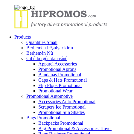
Products
Quantities Small
Berhemên Pêşniyar kirin
Berhemên Nû
Cil û bergên danasînê
Apparel Accessories
Promotional Aprons
Bandanas Promotional
Caps & Hats Promotional
Flip Flops Promotional
Promotional Wear
Promotional Automotive
Accessories Auto Promotional
Scrapers Ice Promotional
Promotional Sun Shades
Bags Promotional
Backpacks Promotional
Bag Promotional & Accessories Travel
Bags Business Promotional