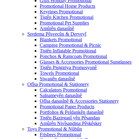
Gifts Holiday Promotional
Promotional Home Products
Keyrings Promotional
Tiştên Kitchen Promotional
Promotional Pet Supplies
Amûrên danasînê
Serdema Pêşveçûn & Derveyî
Blankets Promotional
Camping Promotional & Picnic
Tiştên Inflatable Promotional
Ponchos & Raincoats Promotional
Glasses & Accessories Promotional Sunglasses
Tiştên Piştgiriya Promosyonê
Towels Promotional
Siwanên danasînê
Ofîsa Promotional & Stationery
Calculators Promotional
Salnameyên danasînê
Ofîsa danasînê & Accessories Stationery
Promotional Paper Products
Portfolios & Peldankên danasînê
Tiştên Bazirganî yên Pêşandan
Amûrên Nivîsandina Pêşkêşker
Toys Promotional & Nûbûn
Frisbees Promotional