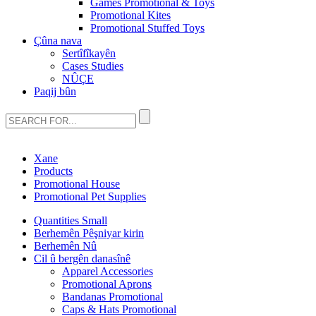
Games Promotional & Toys
Promotional Kites
Promotional Stuffed Toys
Çûna nava
Sertîfîkayên
Cases Studies
NÛÇE
Paqij bûn
Xane
Products
Promotional House
Promotional Pet Supplies
Quantities Small
Berhemên Pêşniyar kirin
Berhemên Nû
Cil û bergên danasînê
Apparel Accessories
Promotional Aprons
Bandanas Promotional
Caps & Hats Promotional