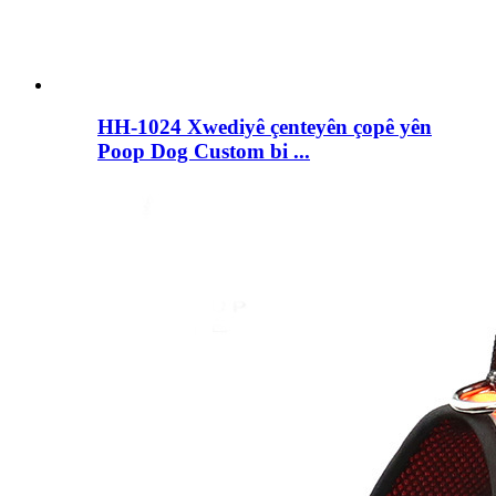
HH-1024 Xwediyê çenteyên çopê yên
Poop Dog Custom bi ...