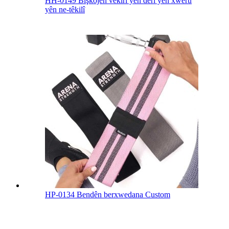
HH-0149 Bişkojên vekirî yên derî yên xwerû
yên ne-têkilî
HP-0134 Bendên berxwedana Custom