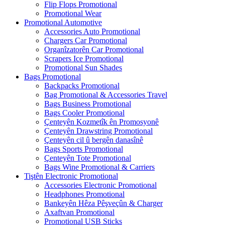
Flip Flops Promotional
Promotional Wear
Promotional Automotive
Accessories Auto Promotional
Chargers Car Promotional
Organîzatorên Car Promotional
Scrapers Ice Promotional
Promotional Sun Shades
Bags Promotional
Backpacks Promotional
Bag Promotional & Accessories Travel
Bags Business Promotional
Bags Cooler Promotional
Çenteyên Kozmetîk ên Promosyonê
Çenteyên Drawstring Promotional
Çenteyên cil û bergên danasînê
Bags Sports Promotional
Çenteyên Tote Promotional
Bags Wine Promotional & Carriers
Tiştên Electronic Promotional
Accessories Electronic Promotional
Headphones Promotional
Bankeyên Hêza Pêşveçûn & Charger
Axaftvan Promotional
Promotional USB Sticks