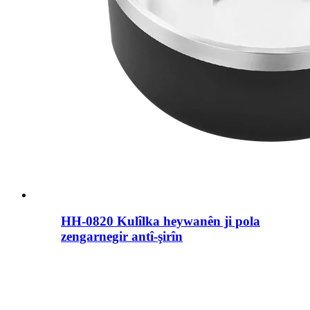
HH-0820 Kulîlka heywanên ji pola
zengarnegir antî-şirîn