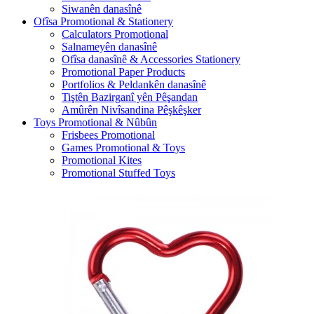
Siwanên danasînê
Ofîsa Promotional & Stationery
Calculators Promotional
Salnameyên danasînê
Ofîsa danasînê & Accessories Stationery
Promotional Paper Products
Portfolios & Peldankên danasînê
Tiştên Bazirganî yên Pêşandan
Amûrên Nivîsandina Pêşkêşker
Toys Promotional & Nûbûn
Frisbees Promotional
Games Promotional & Toys
Promotional Kites
Promotional Stuffed Toys