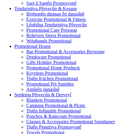
Saet û Saetên Promosyonê
Tenduristiya Pêşveçûn & Kesane
Berhemên diranan ên danasînê
Exercise Promotional & Fitness
Lênêrîna Tenduristiya Pêşveçûn
Promotional Care Personal
Relievers Stress Promotional
Wristbands Promotional
Promotional House
Bar Promotional & Accessories Beverage
Drinkware Promotional
Gifts Holiday Promotional
Promotional Home Products
Keyrings Promotional
Tiştên Kitchen Promotional
Promotional Pet Supplies
Amûrên danasînê
Serdema Pêşveçûn & Derveyî
Blankets Promotional
Camping Promotional & Picnic
Tiştên Inflatable Promotional
Ponchos & Raincoats Promotional
Glasses & Accessories Promotional Sunglasses
Tiştên Piştgiriya Promosyonê
Towels Promotional