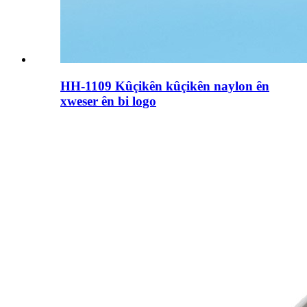
HH-1109 Kûçikên kûçikên naylon ên
xweser ên bi logo