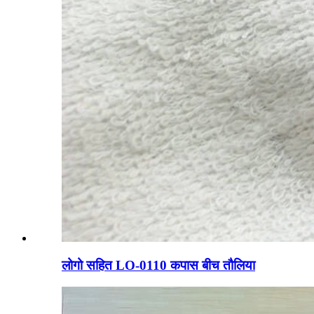
लोगो सहित LO-0110 कपास बीच तौलिया