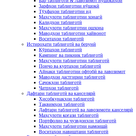
Бар таблиғотӣ & Лавозимот нӯшокиҳои
Зарфҳои таблиғотии нӯшокӣ
Тӯҳфаҳои таблиғотии ид
Маҳсулоти таблиғотии хонагӣ
Калидҳои таблиғотӣ
Маҳсулоти таблиғотии ошхона
Маводҳои таблиғотии ҳайвонот
Воситаҳои таблиғотӣ
Истироҳати таблиғотӣ ва берунӣ
Кӯрпаҳои таблиғотӣ
Кампинг ва пикник таблиғотӣ
Маҳсулоти таблиғотии таблиғотӣ
Пончо ва куртаҳои таблиғотӣ
Айнаки таблиғотии офтобӣ ва лавозимот
Маводҳои дастгирии таблиғотӣ
Сачоқҳои таблиғотӣ
Чатрҳои таблиғотӣ
Дафтари таблиғотӣ ва канселярӣ
Ҳисобкунакҳои таблиғотӣ
Тақвимҳои таблиғотӣ
Дафтари таблиғотӣ ва лавозимоти канселярӣ
Маҳсулоти коғази таблиғотӣ
Портфолио ва ҷузвдонҳои таблиғотӣ
Маҳсулоти таблиғотии намоишӣ
Воситаҳои навиштани таблиғотӣ