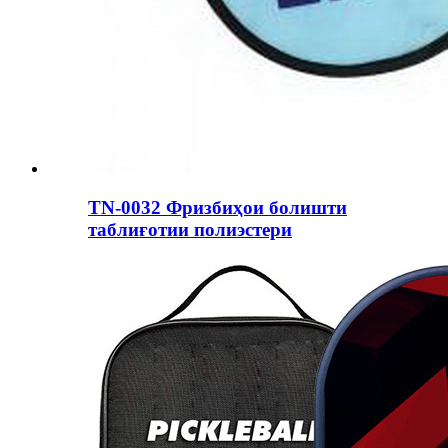
TN-0032 Фризбиҳои болишти
таблиғотии полиэстери