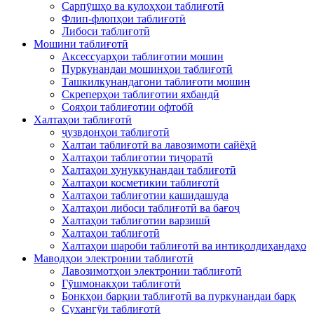
Сарпӯшҳо ва кулоҳҳои таблиғотӣ
Флип-флопҳои таблиғотӣ
Либоси таблиғотӣ
Мошини таблиғотӣ
Аксессуарҳои таблиғотии мошин
Пуркунандаи мошинҳои таблиғотӣ
Ташкилкунандагони таблиғоти мошин
Скреперҳои таблиғотии яхбандӣ
Сояҳои таблиғотии офтобӣ
Халтаҳои таблиғотӣ
ҷузвдонҳои таблиғотӣ
Халтаи таблиғотӣ ва лавозимоти сайёҳӣ
Халтаҳои таблиғотии тиҷоратӣ
Халтаҳои хунуккунандаи таблиғотӣ
Халтаҳои косметикии таблиғотӣ
Халтаҳои таблиғотии кашидашуда
Халтаҳои либоси таблиғотӣ ва бағоҷ
Халтаҳои таблиғотии варзишӣ
Халтаҳои таблиғотӣ
Халтаҳои шароби таблиғотӣ ва интиқолдиҳандаҳо
Маводҳои электронии таблиғотӣ
Лавозимотҳои электронии таблиғотӣ
Гӯшмонакҳои таблиғотӣ
Бонкҳои барқии таблиғотӣ ва пуркунандаи барқ
Сухангӯи таблиғотӣ