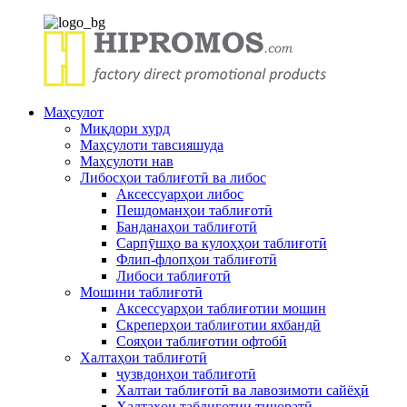
Маҳсулот
Миқдори хурд
Маҳсулоти тавсияшуда
Маҳсулоти нав
Либосҳои таблиғотӣ ва либос
Аксессуарҳои либос
Пешдоманҳои таблиғотӣ
Банданаҳои таблиғотӣ
Сарпӯшҳо ва кулоҳҳои таблиғотӣ
Флип-флопҳои таблиғотӣ
Либоси таблиғотӣ
Мошини таблиғотӣ
Аксессуарҳои таблиғотии мошин
Скреперҳои таблиғотии яхбандӣ
Сояҳои таблиғотии офтобӣ
Халтаҳои таблиғотӣ
ҷузвдонҳои таблиғотӣ
Халтаи таблиғотӣ ва лавозимоти сайёҳӣ
Халтаҳои таблиғотии тиҷоратӣ