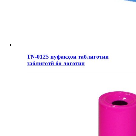
TN-0125 пуфакҳои таблиғотии
таблиғотӣ бо логотип