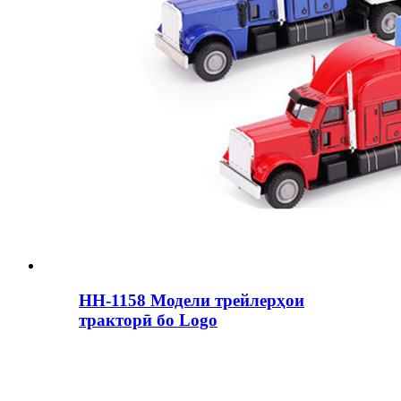
HH-1158 Модели трейлерҳои
тракторӣ бо Logo