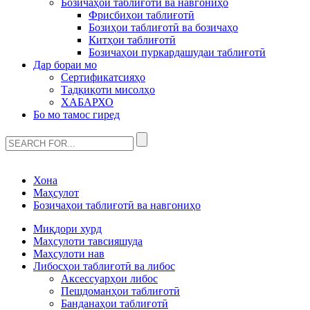
Бозичаҳои таблиғотӣ ва навгониҳо
Фрисбиҳои таблиғотӣ
Бозиҳои таблиғотӣ ва бозичаҳо
Китҳои таблиғотӣ
Бозичаҳои пуркардашудаи таблиғотӣ
Дар бораи мо
Сертификатсияҳо
Тадқиқоти мисолҳо
ХАБАРХО
Бо мо тамос гиред
Хона
Маҳсулот
Бозичаҳои таблиғотӣ ва навгониҳо
Миқдори хурд
Маҳсулоти тавсияшуда
Маҳсулоти нав
Либосҳои таблиғотӣ ва либос
Аксессуарҳои либос
Пешдоманҳои таблиғотӣ
Банданаҳои таблиғотӣ