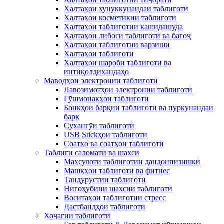
Халтаҳои хунуккунандаи таблиғотӣ
Халтаҳои косметикии таблиғотӣ
Халтаҳои таблиғотии кашидашуда
Халтаҳои либоси таблиғотӣ ва бағоҷ
Халтаҳои таблиғотии варзишӣ
Халтаҳои таблиғотӣ
Халтаҳои шароби таблиғотӣ ва
интиқолдиҳандаҳо
Маводҳои электронии таблиғотӣ
Лавозимотҳои электронии таблиғотӣ
Гӯшмонакҳои таблиғотӣ
Бонкҳои барқии таблиғотӣ ва пуркунандаи
барқ
Сухангӯи таблиғотӣ
USB Stickҳои таблиғотӣ
Соатҳо ва соатҳои таблиғотӣ
Таблиғи саломатӣ ва шахсӣ
Маҳсулоти таблиғотии дандонпизишкӣ
Машқҳои таблиғотӣ ва фитнес
Тандурустии таблиғотӣ
Нигоҳубини шахсии таблиғотӣ
Воситаҳои таблиғотии стресс
Дастбандҳои таблиғотӣ
Хоҷагии таблиғотӣ