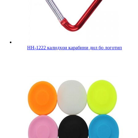
HH-1222 калидҳои карабини дил бо логотип