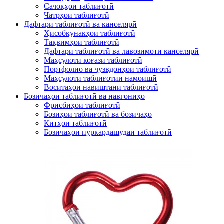
Сачоқҳои таблиғотӣ
Чатрҳои таблиғотӣ
Дафтари таблиғотӣ ва канселярӣ
Ҳисобкунакҳои таблиғотӣ
Тақвимҳои таблиғотӣ
Дафтари таблиғотӣ ва лавозимоти канселярӣ
Маҳсулоти коғази таблиғотӣ
Портфолио ва ҷузвдонҳои таблиғотӣ
Маҳсулоти таблиғотии намоишӣ
Воситаҳои навиштани таблиғотӣ
Бозичаҳои таблиғотӣ ва навгониҳо
Фрисбиҳои таблиғотӣ
Бозиҳои таблиғотӣ ва бозичаҳо
Китҳои таблиғотӣ
Бозичаҳои пуркардашудаи таблиғотӣ