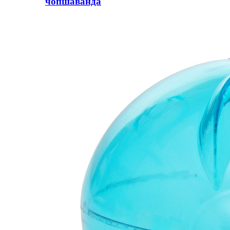
чопшаванда