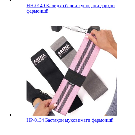
HH-0149 Калидҳо барои кушодани дарҳои
фармоишӣ
HP-0134 Бастаҳои муқовимати фармоишӣ