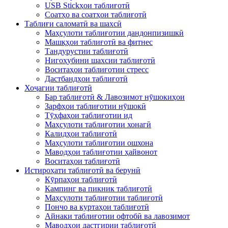
USB Stickҳои таблиғотӣ
Соатҳо ва соатҳои таблиғотӣ
Таблиғи саломатӣ ва шахсӣ
Маҳсулоти таблиғотии дандонпизишкӣ
Машқҳои таблиғотӣ ва фитнес
Тандурустии таблиғотӣ
Нигоҳубини шахсии таблиғотӣ
Воситаҳои таблиғотии стресс
Дастбандҳои таблиғотӣ
Хоҷагии таблиғотӣ
Бар таблиғотӣ & Лавозимот нӯшокиҳои
Зарфҳои таблиғотии нӯшокӣ
Тӯҳфаҳои таблиғотии ид
Маҳсулоти таблиғотии хонагӣ
Калидҳои таблиғотӣ
Маҳсулоти таблиғотии ошхона
Маводҳои таблиғотии ҳайвонот
Воситаҳои таблиғотӣ
Истироҳати таблиғотӣ ва берунӣ
Кӯрпаҳои таблиғотӣ
Кампинг ва пикник таблиғотӣ
Маҳсулоти таблиғотии таблиғотӣ
Пончо ва куртаҳои таблиғотӣ
Айнаки таблиғотии офтобӣ ва лавозимот
Маводҳои дастгирии таблиғотӣ