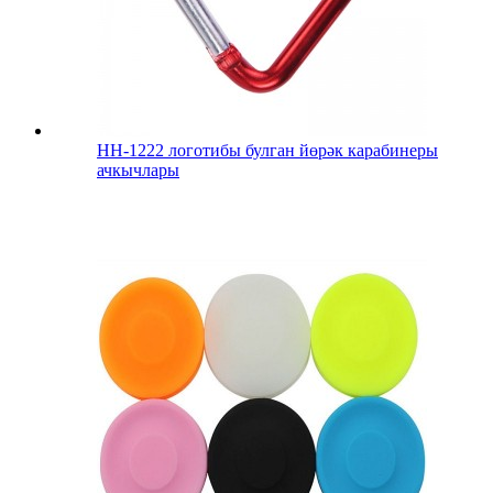
HH-1222 логотибы булган йөрәк карабинеры
ачкычлары