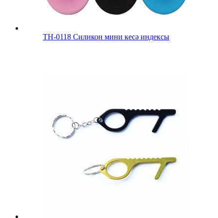
ТН-0118 Силикон мини кесә индексы