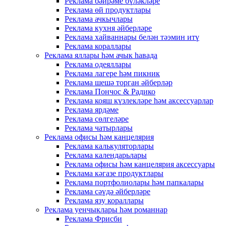
Реклама бәйрәме бүләкләре
Реклама өй продуктлары
Реклама ачкычлары
Реклама кухня әйберләре
Реклама хайваннары белән тәэмин итү
Реклама кораллары
Реклама яллары һәм ачык һавада
Реклама одеяллары
Реклама лагере һәм пикник
Реклама шешә торган әйберләр
Реклама Пончос & Радико
Реклама кояш күзлекләре һәм аксессуарлар
Реклама ярдәме
Реклама сөлгеләре
Реклама чатырлары
Реклама офисы һәм канцелярия
Реклама калькуляторлары
Реклама календарьлары
Реклама офисы һәм канцелярия аксессуары
Реклама кәгазе продуктлары
Реклама портфолиолары һәм папкалары
Реклама сәүдә әйберләре
Реклама язу кораллары
Реклама уенчыклары һәм романнар
Реклама Фрисби