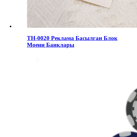
ТН-0020 Реклама Басылган Блок
Моени Банклары