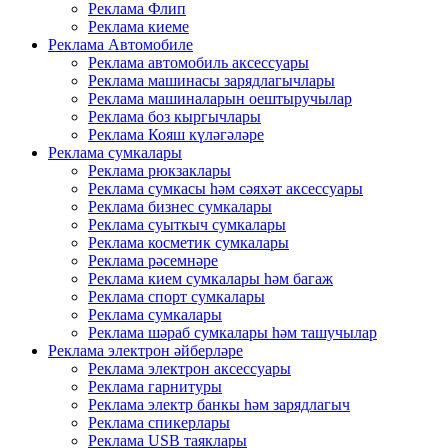
Реклама Флип
Реклама киеме
Реклама Автомобиле
Реклама автомобиль аксессуары
Реклама машинасы зарядлагычлары
Реклама машиналарын оештыручылар
Реклама боз кыргычлары
Реклама Кояш күләгәләре
Реклама сумкалары
Реклама рюкзаклары
Реклама сумкасы һәм сәяхәт аксессуары
Реклама бизнес сумкалары
Реклама суыткыч сумкалары
Реклама косметик сумкалары
Реклама рәсемнәре
Реклама кием сумкалары һәм багаж
Реклама спорт сумкалары
Реклама сумкалары
Реклама шәраб сумкалары һәм ташучылар
Реклама электрон әйберләре
Реклама электрон аксессуары
Реклама гарнитуры
Реклама электр банкы һәм зарядлагыч
Реклама спикерлары
Реклама USB таяклары