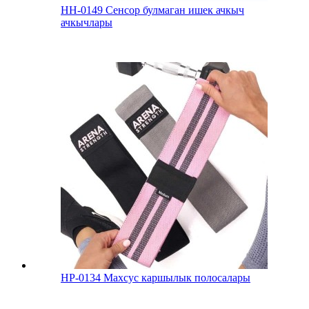
HH-0149 Сенсор булмаган ишек ачкыч
ачкычлары
HP-0134 Махсус каршылык полосалары