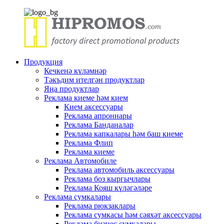
Продукция
Кечкенә күләмнәр
Тәкъдим ителгән продуктлар
Яңа продуктлар
Реклама киеме һәм кием
Кием аксессуары
Реклама апроннары
Реклама Банданалар
Реклама капкалары һәм баш киеме
Реклама Флип
Реклама киеме
Реклама Автомобиле
Реклама автомобиль аксессуары
Реклама боз кыргычлары
Реклама Кояш күләгәләре
Реклама сумкалары
Реклама рюкзаклары
Реклама сумкасы һәм сәяхәт аксессуары
Реклама бизнес сумкалары