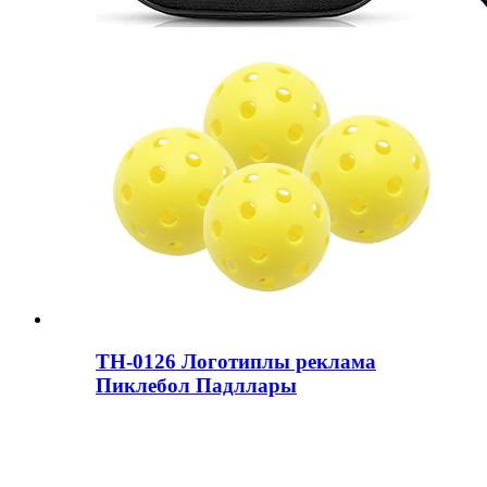
ТН-0126 Логотиплы реклама
Пиклебол Падллары