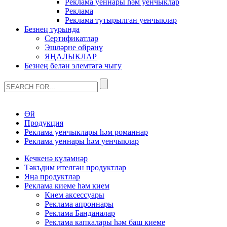
Реклама уеннары һәм уенчыклар
Реклама
Реклама тутырылган уенчыклар
Безнең турында
Сертификатлар
Эшләрне өйрәнү
ЯҢАЛЫКЛАР
Безнең белән элемтәгә чыгу
Өй
Продукция
Реклама уенчыклары һәм романнар
Реклама уеннары һәм уенчыклар
Кечкенә күләмнәр
Тәкъдим ителгән продуктлар
Яңа продуктлар
Реклама киеме һәм кием
Кием аксессуары
Реклама апроннары
Реклама Банданалар
Реклама капкалары һәм баш киеме