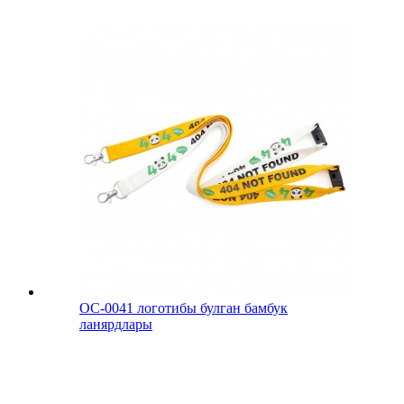
ОС-0041 логотибы булган бамбук
ланярдлары