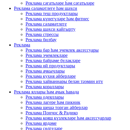
Реклама сәгатьләре һәм сәгатьләре
Реклама сәламәтлеге һәм шәхси
Реклама теш продуктлары
Реклама күнегүләре һәм фитнес
Реклама сәламәтлеге
Реклама шәхси кайгырту
Реклама стрессы
Реклама билбау
Реклама
Реклама бар һәм эчемлек аксессуары
Реклама эчемлекләре
Реклама бәйрәме бүләкләре
Реклама өй продуктлары
Реклама ачкычлары
Реклама кухня әйберләре
Реклама хайваннары белән тәэмин итү
Реклама кораллары
Реклама яллары һәм ачык һавада
Реклама одеяллары
Реклама лагере һәм пикник
Реклама шешә торган әйберләр
Реклама Пончос & Радико
Реклама кояш күзлекләре һәм аксессуарлар
Реклама ярдәме
Реклама сөлгеләре