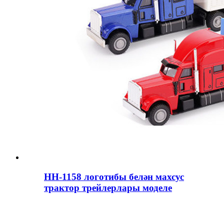
HH-1158 логотибы белән махсус
трактор трейлерлары моделе