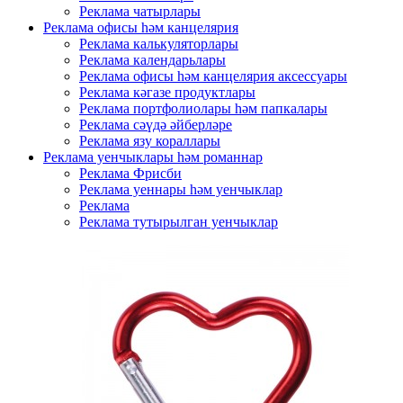
Реклама чатырлары
Реклама офисы һәм канцелярия
Реклама калькуляторлары
Реклама календарьлары
Реклама офисы һәм канцелярия аксессуары
Реклама кәгазе продуктлары
Реклама портфолиолары һәм папкалары
Реклама сәүдә әйберләре
Реклама язу кораллары
Реклама уенчыклары һәм романнар
Реклама Фрисби
Реклама уеннары һәм уенчыклар
Реклама
Реклама тутырылган уенчыклар