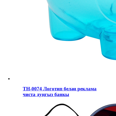
ТН-0074 Логотип белән реклама
чиста дуңгыз банкы