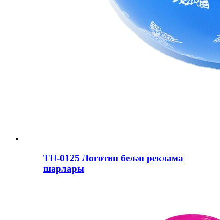
ТН-0125 Логотип белән реклама
шарлары