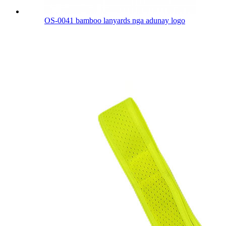
OS-0041 bamboo lanyards nga adunay logo