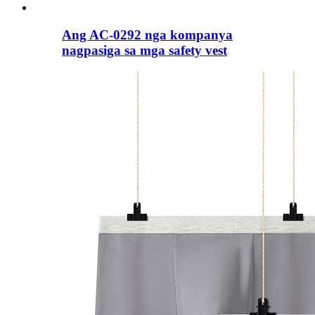
Ang AC-0292 nga kompanya
nagpasiga sa mga safety vest