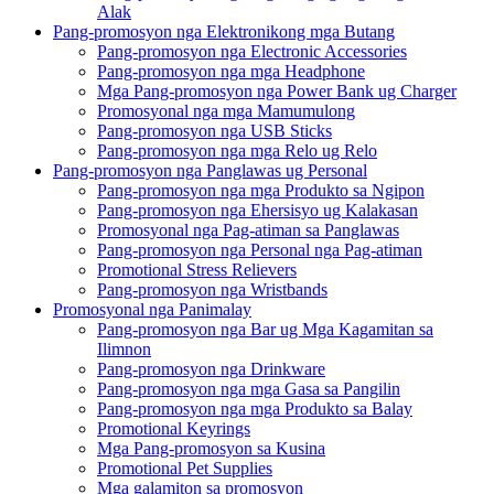
Alak
Pang-promosyon nga Elektronikong mga Butang
Pang-promosyon nga Electronic Accessories
Pang-promosyon nga mga Headphone
Mga Pang-promosyon nga Power Bank ug Charger
Promosyonal nga mga Mamumulong
Pang-promosyon nga USB Sticks
Pang-promosyon nga mga Relo ug Relo
Pang-promosyon nga Panglawas ug Personal
Pang-promosyon nga mga Produkto sa Ngipon
Pang-promosyon nga Ehersisyo ug Kalakasan
Promosyonal nga Pag-atiman sa Panglawas
Pang-promosyon nga Personal nga Pag-atiman
Promotional Stress Relievers
Pang-promosyon nga Wristbands
Promosyonal nga Panimalay
Pang-promosyon nga Bar ug Mga Kagamitan sa
Ilimnon
Pang-promosyon nga Drinkware
Pang-promosyon nga mga Gasa sa Pangilin
Pang-promosyon nga mga Produkto sa Balay
Promotional Keyrings
Mga Pang-promosyon sa Kusina
Promotional Pet Supplies
Mga galamiton sa promosyon