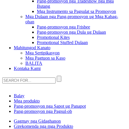
Pang-promosyon nga Tradeshow nga mga
Butang
Mga Instrumento sa Pagsulat sa Promosyon
Mga Dulaan nga Pang-promosyon ug Mga Kabag-
ohan
Pang-promosyon nga Frisbee
Pang-promosyon nga Dula ug Dulaan
Promotional Kites
Promotional Stuffed Dulaan
Mahitungod Kanato
Mga Sertipikasyon
Mga Pagtuon sa Kaso
BALITA
Kontaka Kami
Balay
Mga produkto
Pang-promosyon nga Sapot ug Panapot
Pang-promosyon nga Pagsul-ob
Gagmay nga Gidaghanon
Girekomenda nga mga Produkto