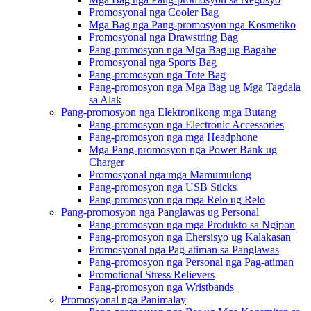
Promosyonal nga Cooler Bag
Mga Bag nga Pang-promosyon nga Kosmetiko
Promosyonal nga Drawstring Bag
Pang-promosyon nga Mga Bag ug Bagahe
Promosyonal nga Sports Bag
Pang-promosyon nga Tote Bag
Pang-promosyon nga Mga Bag ug Mga Tagdala
sa Alak
Pang-promosyon nga Elektronikong mga Butang
Pang-promosyon nga Electronic Accessories
Pang-promosyon nga mga Headphone
Mga Pang-promosyon nga Power Bank ug
Charger
Promosyonal nga mga Mamumulong
Pang-promosyon nga USB Sticks
Pang-promosyon nga mga Relo ug Relo
Pang-promosyon nga Panglawas ug Personal
Pang-promosyon nga mga Produkto sa Ngipon
Pang-promosyon nga Ehersisyo ug Kalakasan
Promosyonal nga Pag-atiman sa Panglawas
Pang-promosyon nga Personal nga Pag-atiman
Promotional Stress Relievers
Pang-promosyon nga Wristbands
Promosyonal nga Panimalay