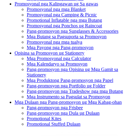
Promosyonal nga Kalingawan ug Sa gawas
Promosyonal nga mga Blanket
Promosyonal nga Camping & Picnic
Promotional Inflatable nga mga Butang
Promosyonal nga Ponchos ug Raincoat
Pang-promosyon nga Sunglasses & Accessories
Mga Butang sa Pagsuporta sa Promosyon
Promosyonal nga mga tualya
Mga Payong nga Pang-promosyon
Opisina sa Promosyon ug Stationery
Mga Promosyonal nga Calculator
Mga Kalendaryo sa Promosyon
Pang-promosyon nga Opisina ug Mga Gamit sa
Stationery
Mga Produktong Pang-promosyon nga Papel
Pang-promosyon nga Portfolio ug Folder
Pang-promosyon nga Tradeshow nga mga Butang
Mga Instrumento sa Pagsulat sa Promosyon
Mga Dulaan nga Pang-promosyon ug Mga Kabag-ohan
Pang-promosyon nga Frisbee
Pang-promosyon nga Dula ug Dulaan
Promotional Kites
Promotional Stuffed Dulaan