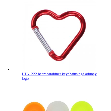
HH-1222 heart carabiner keychains nga adunay
logo