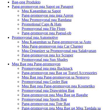
Bag-ong Produkto
Pang-promosyon nga Sapot ug Panapot
Mga Kagamitan sa Sapot
Pang-promosyon nga mga Apron
Mga Promosyonal nga Bandana
Promotional Caps & Hats
Promosyonal nga Flip Flops
Pang-promosyon nga Pagsul-ob
Promosyonal nga Automotive
Mga Kagamitan sa Pang-promosyon sa Auto
Mga Pang-promosyon nga Car Charger
Mga Organizer sa Promosyonal nga Salakyanan
Pang-promosyon nga Ice Scraper
Promosyonal nga Sun Shades
Mga Bag nga Pang-promosyon
Promosyonal nga mga Backpack
Pang-promosyon nga Bag ug Travel Accessories
Mga Bag nga Pang-promosyon sa Negosyo
Promosyonal nga Cooler Bag
Mga Bag nga Pang-promosyon nga Kosmetiko
Promosyonal nga Drawstring Bag
Pang-promosyon nga Mga Bag ug Bagahe
Promosyonal nga Sports Bag
Pang-promosyon nga Tote Bag
Pang-promosyon nga Mga Bag ug Mga Tagdala sa