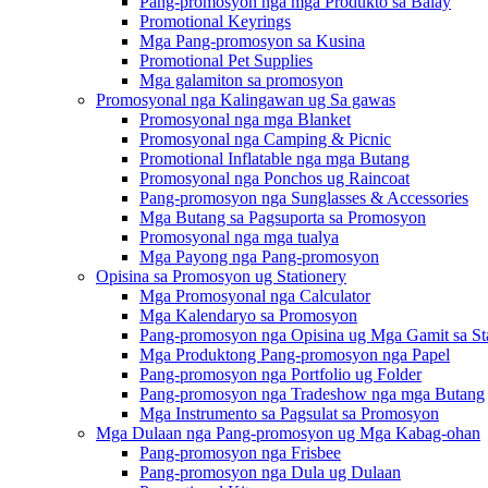
Pang-promosyon nga mga Produkto sa Balay
Promotional Keyrings
Mga Pang-promosyon sa Kusina
Promotional Pet Supplies
Mga galamiton sa promosyon
Promosyonal nga Kalingawan ug Sa gawas
Promosyonal nga mga Blanket
Promosyonal nga Camping & Picnic
Promotional Inflatable nga mga Butang
Promosyonal nga Ponchos ug Raincoat
Pang-promosyon nga Sunglasses & Accessories
Mga Butang sa Pagsuporta sa Promosyon
Promosyonal nga mga tualya
Mga Payong nga Pang-promosyon
Opisina sa Promosyon ug Stationery
Mga Promosyonal nga Calculator
Mga Kalendaryo sa Promosyon
Pang-promosyon nga Opisina ug Mga Gamit sa St
Mga Produktong Pang-promosyon nga Papel
Pang-promosyon nga Portfolio ug Folder
Pang-promosyon nga Tradeshow nga mga Butang
Mga Instrumento sa Pagsulat sa Promosyon
Mga Dulaan nga Pang-promosyon ug Mga Kabag-ohan
Pang-promosyon nga Frisbee
Pang-promosyon nga Dula ug Dulaan