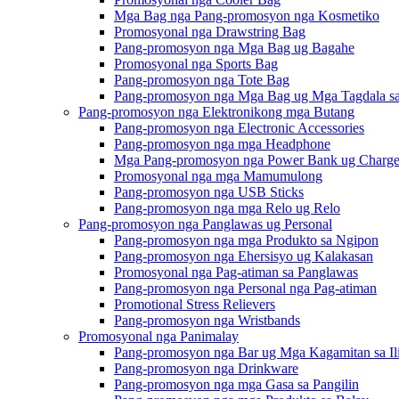
Mga Bag nga Pang-promosyon nga Kosmetiko
Promosyonal nga Drawstring Bag
Pang-promosyon nga Mga Bag ug Bagahe
Promosyonal nga Sports Bag
Pang-promosyon nga Tote Bag
Pang-promosyon nga Mga Bag ug Mga Tagdala sa
Pang-promosyon nga Elektronikong mga Butang
Pang-promosyon nga Electronic Accessories
Pang-promosyon nga mga Headphone
Mga Pang-promosyon nga Power Bank ug Charge
Promosyonal nga mga Mamumulong
Pang-promosyon nga USB Sticks
Pang-promosyon nga mga Relo ug Relo
Pang-promosyon nga Panglawas ug Personal
Pang-promosyon nga mga Produkto sa Ngipon
Pang-promosyon nga Ehersisyo ug Kalakasan
Promosyonal nga Pag-atiman sa Panglawas
Pang-promosyon nga Personal nga Pag-atiman
Promotional Stress Relievers
Pang-promosyon nga Wristbands
Promosyonal nga Panimalay
Pang-promosyon nga Bar ug Mga Kagamitan sa I
Pang-promosyon nga Drinkware
Pang-promosyon nga mga Gasa sa Pangilin