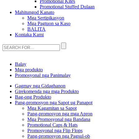
Promotional Kites
Promotional Stuffed Dulaan
Mahitungod Kanato
Mga Sertipikasyon
Mga Pagtuon sa Kaso
BALITA
Kontaka Kami
Balay
Mga produkto
Promosyonal nga Panimalay
Gagmay nga Gidaghanon
Girekomenda nga mga Produkto
Bag-ong Produkto
Pang-promosyon nga Sapot ug Panapot
Mga Kagamitan sa Sapot
Pang-promosyon nga mga Apron
Mga Promosyonal nga Bandana
Promotional Caps & Hats
Promosyonal nga Flip Flops
Pang-promosyon nga Pagsul-ob