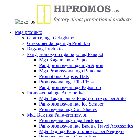
Mga produkto
Gagmay nga Gidaghanon
Girekomenda nga mga Produkto
Bag-ong Produkto
Pang-promosyon nga Sapot ug Panapot
Mga Kagamitan sa Sapot
Pang-promosyon nga mga Apron
Mga Promosyonal nga Bandana
Promotional Caps & Hats
Promosyonal nga Flip Flops
Pang-promosyon nga Pagsul-ob
Promosyonal nga Automotive
Mga Kagamitan sa Pang-promosyon sa Auto
Pang-promosyon nga Ice Scraper
Promosyonal nga Sun Shades
Mga Bag nga Pang-promosyon
Promosyonal nga mga Backpack
Pang-promosyon nga Bag ug Travel Accessories
Mga Bag nga Pang-promosyon sa Negosyo
Promosyonal nga Cooler Bag