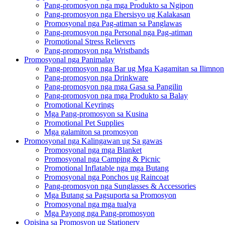
Pang-promosyon nga mga Produkto sa Ngipon
Pang-promosyon nga Ehersisyo ug Kalakasan
Promosyonal nga Pag-atiman sa Panglawas
Pang-promosyon nga Personal nga Pag-atiman
Promotional Stress Relievers
Pang-promosyon nga Wristbands
Promosyonal nga Panimalay
Pang-promosyon nga Bar ug Mga Kagamitan sa Ilimnon
Pang-promosyon nga Drinkware
Pang-promosyon nga mga Gasa sa Pangilin
Pang-promosyon nga mga Produkto sa Balay
Promotional Keyrings
Mga Pang-promosyon sa Kusina
Promotional Pet Supplies
Mga galamiton sa promosyon
Promosyonal nga Kalingawan ug Sa gawas
Promosyonal nga mga Blanket
Promosyonal nga Camping & Picnic
Promotional Inflatable nga mga Butang
Promosyonal nga Ponchos ug Raincoat
Pang-promosyon nga Sunglasses & Accessories
Mga Butang sa Pagsuporta sa Promosyon
Promosyonal nga mga tualya
Mga Payong nga Pang-promosyon
Opisina sa Promosyon ug Stationery