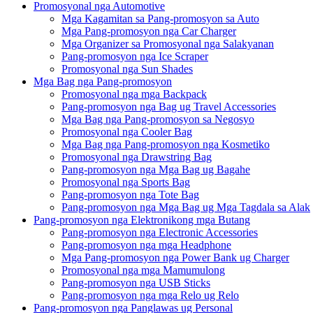
Promosyonal nga Automotive
Mga Kagamitan sa Pang-promosyon sa Auto
Mga Pang-promosyon nga Car Charger
Mga Organizer sa Promosyonal nga Salakyanan
Pang-promosyon nga Ice Scraper
Promosyonal nga Sun Shades
Mga Bag nga Pang-promosyon
Promosyonal nga mga Backpack
Pang-promosyon nga Bag ug Travel Accessories
Mga Bag nga Pang-promosyon sa Negosyo
Promosyonal nga Cooler Bag
Mga Bag nga Pang-promosyon nga Kosmetiko
Promosyonal nga Drawstring Bag
Pang-promosyon nga Mga Bag ug Bagahe
Promosyonal nga Sports Bag
Pang-promosyon nga Tote Bag
Pang-promosyon nga Mga Bag ug Mga Tagdala sa Alak
Pang-promosyon nga Elektronikong mga Butang
Pang-promosyon nga Electronic Accessories
Pang-promosyon nga mga Headphone
Mga Pang-promosyon nga Power Bank ug Charger
Promosyonal nga mga Mamumulong
Pang-promosyon nga USB Sticks
Pang-promosyon nga mga Relo ug Relo
Pang-promosyon nga Panglawas ug Personal