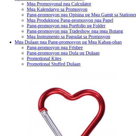
Mga Promosyonal nga Calculator
Mga Kalendaryo sa Promosyon
Pang-promosyon nga Opisina ug Mga Gamit sa Statione
Mga Produktong Pang-promosyon nga Papel
Pang-promosyon nga Portfolio ug Folder
Pang-promosyon nga Tradeshow nga mga Butang
Mga Instrumento sa Pagsulat sa Promosyon
Mga Dulaan nga Pang-promosyon ug Mga Kabag-ohan
Pang-promosyon nga Frisbee
Pang-promosyon nga Dula ug Dulaan
Promotional Kites
Promotional Stuffed Dulaan