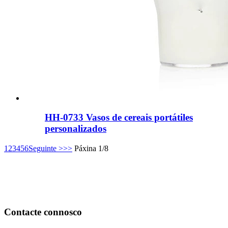
HH-0733 Vasos de cereais portátiles
personalizados
1
2
3
4
5
6
Seguinte >
>>
Páxina 1/8
Contacte connosco