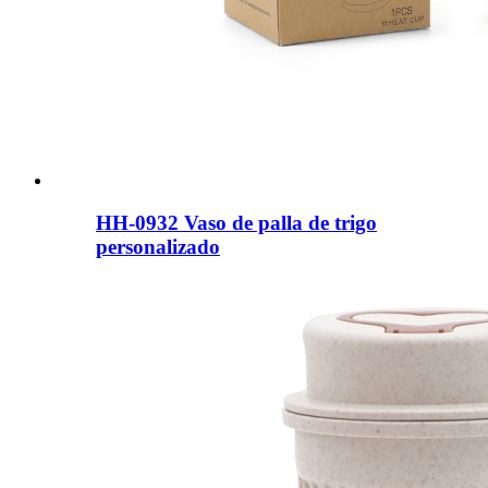
HH-0932 Vaso de palla de trigo
personalizado