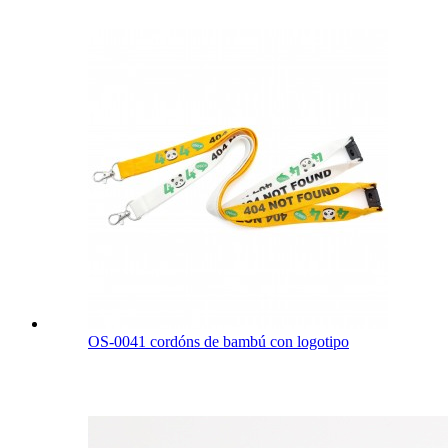
OS-0041 cordóns de bambú con logotipo