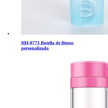
HH-0773 Botella de fitness
personalizada