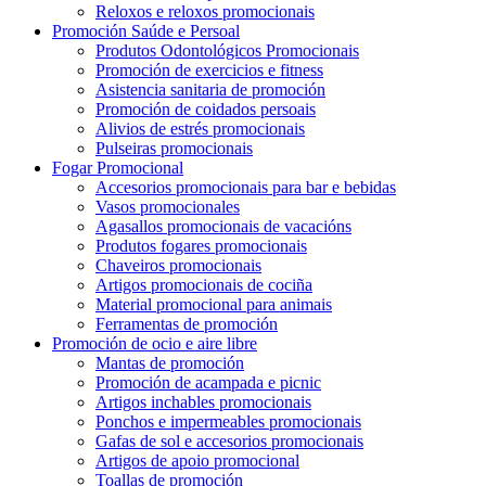
Reloxos e reloxos promocionais
Promoción Saúde e Persoal
Produtos Odontológicos Promocionais
Promoción de exercicios e fitness
Asistencia sanitaria de promoción
Promoción de coidados persoais
Alivios de estrés promocionais
Pulseiras promocionais
Fogar Promocional
Accesorios promocionais para bar e bebidas
Vasos promocionales
Agasallos promocionais de vacacións
Produtos fogares promocionais
Chaveiros promocionais
Artigos promocionais de cociña
Material promocional para animais
Ferramentas de promoción
Promoción de ocio e aire libre
Mantas de promoción
Promoción de acampada e picnic
Artigos inchables promocionais
Ponchos e impermeables promocionais
Gafas de sol e accesorios promocionais
Artigos de apoio promocional
Toallas de promoción