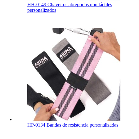
HH-0149 Chaveiros abreportas non táctiles
personalizados
HP-0134 Bandas de resistencia personalizadas