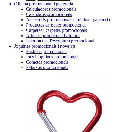
Oficina promocional i papereria
Calculadores promocionals
Calendaris promocionals
Accessoris promocionals d'oficina i papereria
Productes de paper promocional
Carpetes i carpetes promocionals
Articles promocionals de fira
Instruments d'escriptura promocional
Joguines promocionals i novetats
Frisbees promocionals
Jocs i joguines promocionals
Cometes promocionals
Peluixos promocionals