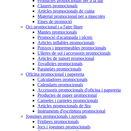
Productes promocionals per a la llar
Clauers promocionals
Articles promocionals de cuina
Material promocional per a mascotes
Eines de promoció
Oci promocional i a l'aire lliure
Mantes promocionals
Promoció d'acampada i pícnic
Articles inflables promocionals
Ponxos i impermeables promocionals
Ulleres de sol i accessoris promocionals
Articles de suport promocional
Tovalloles promocionals
Paraigües promocionals
Oficina promocional i papereria
Calculadores promocionals
Calendaris promocionals
Accessoris promocionals d'oficina i papereria
Productes de paper promocional
Carpetes i carpetes promocionals
Articles promocionals de fira
Instruments d'escriptura promocional
Joguines promocionals i novetats
Frisbees promocionals
Jocs i joguines promocionals