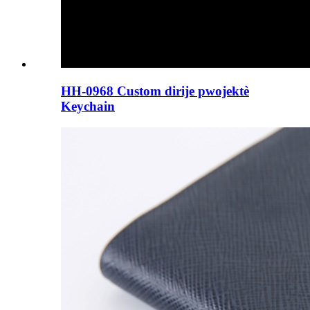
HH-0968 Custom dirije pwojektè
Keychain