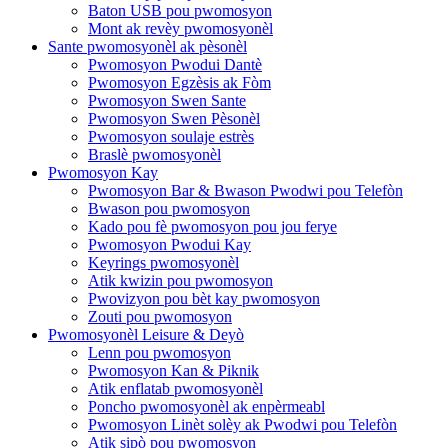
Baton USB pou pwomosyon
Mont ak revèy pwomosyonèl
Sante pwomosyonèl ak pèsonèl
Pwomosyon Pwodui Dantè
Pwomosyon Egzèsis ak Fòm
Pwomosyon Swen Sante
Pwomosyon Swen Pèsonèl
Pwomosyon soulaje estrès
Braslè pwomosyonèl
Pwomosyon Kay
Pwomosyon Bar & Bwason Pwodwi pou Telefòn
Bwason pou pwomosyon
Kado pou fè pwomosyon pou jou ferye
Pwomosyon Pwodui Kay
Keyrings pwomosyonèl
Atik kwizin pou pwomosyon
Pwovizyon pou bèt kay pwomosyon
Zouti pou pwomosyon
Pwomosyonèl Leisure & Deyò
Lenn pou pwomosyon
Pwomosyon Kan & Piknik
Atik enflatab pwomosyonèl
Poncho pwomosyonèl ak enpèrmeabl
Pwomosyon Linèt solèy ak Pwodwi pou Telefòn
Atik sipò pou pwomosyon