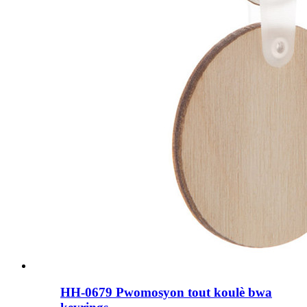
HH-0679 Pwomosyon tout koulè bwa