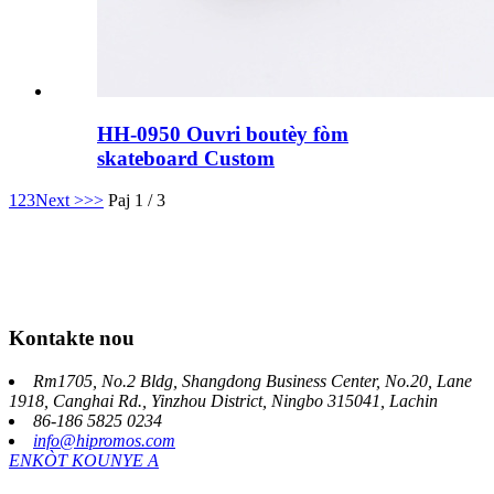
HH-0950 Ouvri boutèy fòm
skateboard Custom
1
2
3
Next >
>>
Paj 1 / 3
Kontakte nou
Rm1705, No.2 Bldg, Shangdong Business Center, No.20, Lane
1918, Canghai Rd., Yinzhou District, Ningbo 315041, Lachin
86-186 5825 0234
info@hipromos.com
ENKÒT KOUNYE A