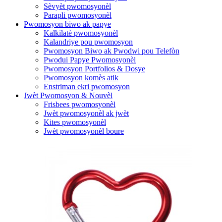
Sèvyèt pwomosyonèl
Parapli pwomosyonèl
Pwomosyon biwo ak papye
Kalkilatè pwomosyonèl
Kalandriye pou pwomosyon
Pwomosyon Biwo ak Pwodwi pou Telefòn
Pwodui Papye Pwomosyonèl
Pwomosyon Portfolios & Dosye
Pwomosyon komès atik
Enstriman ekri pwomosyon
Jwèt Pwomosyon & Nouvèl
Frisbees pwomosyonèl
Jwèt pwomosyonèl ak jwèt
Kites pwomosyonèl
Jwèt pwomosyonèl boure