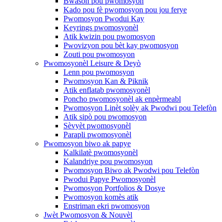
Bwason pou pwomosyon
Kado pou fè pwomosyon pou jou ferye
Pwomosyon Pwodui Kay
Keyrings pwomosyonèl
Atik kwizin pou pwomosyon
Pwovizyon pou bèt kay pwomosyon
Zouti pou pwomosyon
Pwomosyonèl Leisure & Deyò
Lenn pou pwomosyon
Pwomosyon Kan & Piknik
Atik enflatab pwomosyonèl
Poncho pwomosyonèl ak enpèrmeabl
Pwomosyon Linèt solèy ak Pwodwi pou Telefòn
Atik sipò pou pwomosyon
Sèvyèt pwomosyonèl
Parapli pwomosyonèl
Pwomosyon biwo ak papye
Kalkilatè pwomosyonèl
Kalandriye pou pwomosyon
Pwomosyon Biwo ak Pwodwi pou Telefòn
Pwodui Papye Pwomosyonèl
Pwomosyon Portfolios & Dosye
Pwomosyon komès atik
Enstriman ekri pwomosyon
Jwèt Pwomosyon & Nouvèl