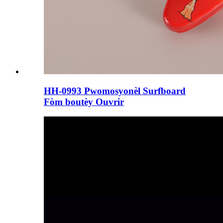
HH-0993 Pwomosyonèl Surfboard
Fòm boutèy Ouvrir