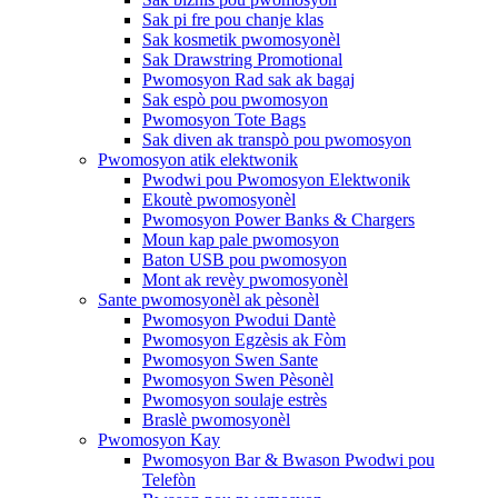
Sak pi fre pou chanje klas
Sak kosmetik pwomosyonèl
Sak Drawstring Promotional
Pwomosyon Rad sak ak bagaj
Sak espò pou pwomosyon
Pwomosyon Tote Bags
Sak diven ak transpò pou pwomosyon
Pwomosyon atik elektwonik
Pwodwi pou Pwomosyon Elektwonik
Ekoutè pwomosyonèl
Pwomosyon Power Banks & Chargers
Moun kap pale pwomosyon
Baton USB pou pwomosyon
Mont ak revèy pwomosyonèl
Sante pwomosyonèl ak pèsonèl
Pwomosyon Pwodui Dantè
Pwomosyon Egzèsis ak Fòm
Pwomosyon Swen Sante
Pwomosyon Swen Pèsonèl
Pwomosyon soulaje estrès
Braslè pwomosyonèl
Pwomosyon Kay
Pwomosyon Bar & Bwason Pwodwi pou
Telefòn