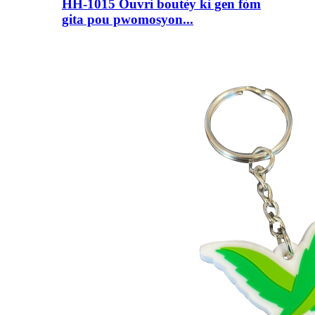
HH-1015 Ouvri boutèy ki gen fòm
gita pou pwomosyon...