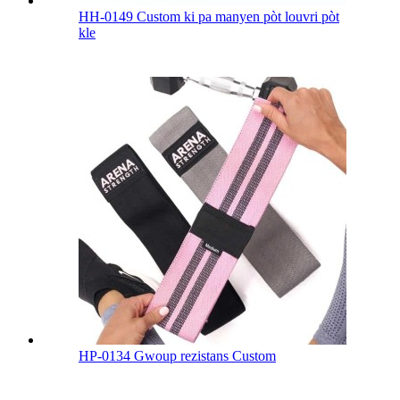
HH-0149 Custom ki pa manyen pòt louvri pòt
kle
HP-0134 Gwoup rezistans Custom