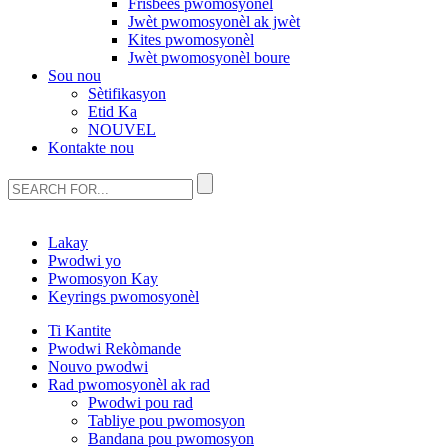
Frisbees pwomosyonèl
Jwèt pwomosyonèl ak jwèt
Kites pwomosyonèl
Jwèt pwomosyonèl boure
Sou nou
Sètifikasyon
Etid Ka
NOUVEL
Kontakte nou
Lakay
Pwodwi yo
Pwomosyon Kay
Keyrings pwomosyonèl
Ti Kantite
Pwodwi Rekòmande
Nouvo pwodwi
Rad pwomosyonèl ak rad
Pwodwi pou rad
Tabliye pou pwomosyon
Bandana pou pwomosyon