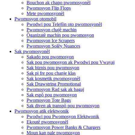
Bouchon ak chapo pwomosyonèl
Pwomosyon Flip Flops
Mete pwomosyonèl
Pwomosyon otomobil
Pwodwi pou Telefòn oto pwomosyonèl
Pwomosyon chajè machin
Òganizatè machin pou pwomosyon
Pwomosyon Ice Scrapers
Pwomosyon Solèy Nuances
Sak pwomosyonèl
Sakado pou pwomosyon
Sak pou pwomosyon ak Pwodwi pou Vwayaj
Sak biznis pou pwomosyon
Sak pi fre pou chanje klas
Sak kosmetik pwomosyonèl
Sak Drawstring Promotional
Pwomosyon Rad sak ak bagaj
Sak espò pou pwomosyon
Pwomosyon Tote Bags
Sak diven ak transpò pou pwomosyon
Pwomosyon atik elektwonik
Pwodwi pou Pwomosyon Elektwonik
Ekoutè pwomosyonèl
Pwomosyon Power Banks & Chargers
Moun kap pale pwomosyon