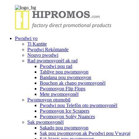
Pwodwi yo
Ti Kantite
Pwodwi Rekòmande
Nouvo pwodwi
Rad pwomosyonèl ak rad
Pwodwi pou rad
Tabliye pou pwomosyon
Bandana pou pwomosyon
Bouchon ak chapo pwomosyonèl
Pwomosyon Flip Flops
Mete pwomosyonèl
Pwomosyon otomobil
Pwodwi pou Telefòn oto pwomosyonèl
Pwomosyon Ice Scrapers
Pwomosyon Solèy Nuances
Sak pwomosyonèl
Sakado pou pwomosyon
Sak pou pwomosyon ak Pwodwi pou Vwayaj
Sak biznis pou pwomosyon