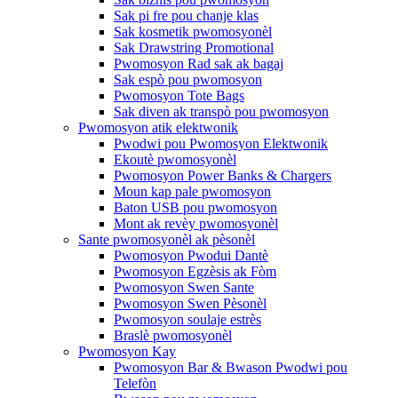
Sak pi fre pou chanje klas
Sak kosmetik pwomosyonèl
Sak Drawstring Promotional
Pwomosyon Rad sak ak bagaj
Sak espò pou pwomosyon
Pwomosyon Tote Bags
Sak diven ak transpò pou pwomosyon
Pwomosyon atik elektwonik
Pwodwi pou Pwomosyon Elektwonik
Ekoutè pwomosyonèl
Pwomosyon Power Banks & Chargers
Moun kap pale pwomosyon
Baton USB pou pwomosyon
Mont ak revèy pwomosyonèl
Sante pwomosyonèl ak pèsonèl
Pwomosyon Pwodui Dantè
Pwomosyon Egzèsis ak Fòm
Pwomosyon Swen Sante
Pwomosyon Swen Pèsonèl
Pwomosyon soulaje estrès
Braslè pwomosyonèl
Pwomosyon Kay
Pwomosyon Bar & Bwason Pwodwi pou
Telefòn