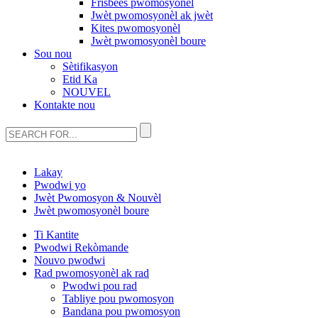
Frisbees pwomosyonèl
Jwèt pwomosyonèl ak jwèt
Kites pwomosyonèl
Jwèt pwomosyonèl boure
Sou nou
Sètifikasyon
Etid Ka
NOUVEL
Kontakte nou
Lakay
Pwodwi yo
Jwèt Pwomosyon & Nouvèl
Jwèt pwomosyonèl boure
Ti Kantite
Pwodwi Rekòmande
Nouvo pwodwi
Rad pwomosyonèl ak rad
Pwodwi pou rad
Tabliye pou pwomosyon
Bandana pou pwomosyon