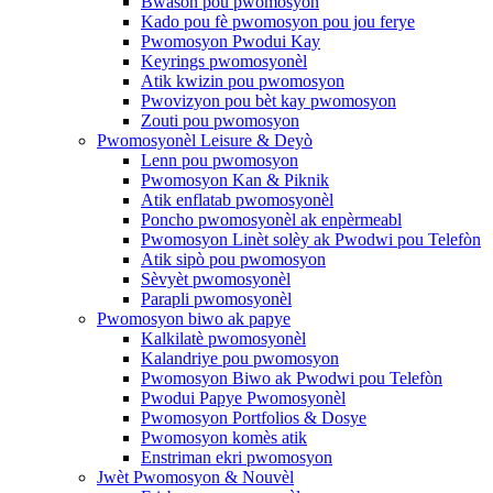
Bwason pou pwomosyon
Kado pou fè pwomosyon pou jou ferye
Pwomosyon Pwodui Kay
Keyrings pwomosyonèl
Atik kwizin pou pwomosyon
Pwovizyon pou bèt kay pwomosyon
Zouti pou pwomosyon
Pwomosyonèl Leisure & Deyò
Lenn pou pwomosyon
Pwomosyon Kan & Piknik
Atik enflatab pwomosyonèl
Poncho pwomosyonèl ak enpèrmeabl
Pwomosyon Linèt solèy ak Pwodwi pou Telefòn
Atik sipò pou pwomosyon
Sèvyèt pwomosyonèl
Parapli pwomosyonèl
Pwomosyon biwo ak papye
Kalkilatè pwomosyonèl
Kalandriye pou pwomosyon
Pwomosyon Biwo ak Pwodwi pou Telefòn
Pwodui Papye Pwomosyonèl
Pwomosyon Portfolios & Dosye
Pwomosyon komès atik
Enstriman ekri pwomosyon
Jwèt Pwomosyon & Nouvèl