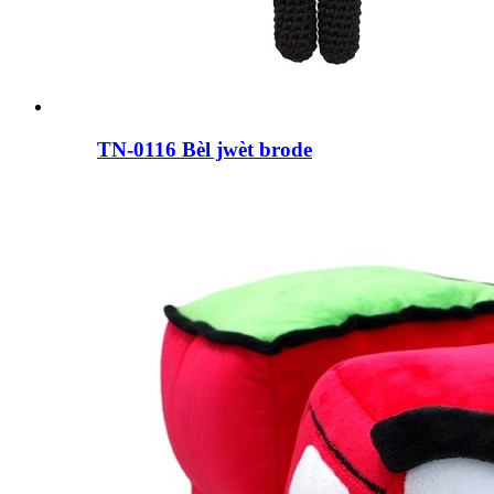
TN-0116 Bèl jwèt brode