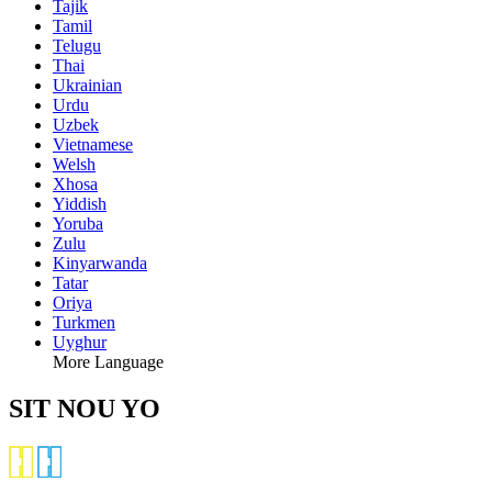
Tajik
Tamil
Telugu
Thai
Ukrainian
Urdu
Uzbek
Vietnamese
Welsh
Xhosa
Yiddish
Yoruba
Zulu
Kinyarwanda
Tatar
Oriya
Turkmen
Uyghur
More Language
SIT NOU YO