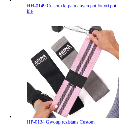
HH-0149 Custom ki pa manyen pòt louvri pòt
kle
HP-0134 Gwoup rezistans Custom