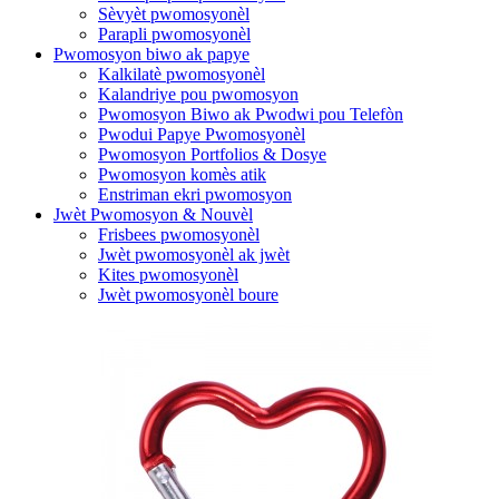
Sèvyèt pwomosyonèl
Parapli pwomosyonèl
Pwomosyon biwo ak papye
Kalkilatè pwomosyonèl
Kalandriye pou pwomosyon
Pwomosyon Biwo ak Pwodwi pou Telefòn
Pwodui Papye Pwomosyonèl
Pwomosyon Portfolios & Dosye
Pwomosyon komès atik
Enstriman ekri pwomosyon
Jwèt Pwomosyon & Nouvèl
Frisbees pwomosyonèl
Jwèt pwomosyonèl ak jwèt
Kites pwomosyonèl
Jwèt pwomosyonèl boure