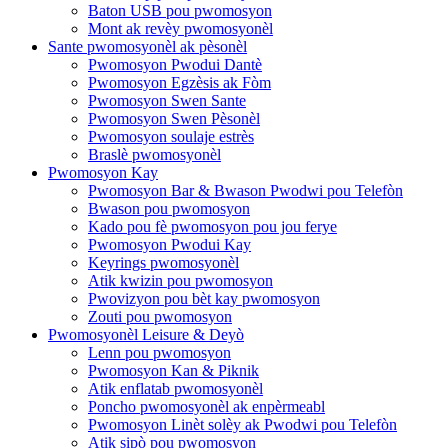
Baton USB pou pwomosyon
Mont ak revèy pwomosyonèl
Sante pwomosyonèl ak pèsonèl
Pwomosyon Pwodui Dantè
Pwomosyon Egzèsis ak Fòm
Pwomosyon Swen Sante
Pwomosyon Swen Pèsonèl
Pwomosyon soulaje estrès
Braslè pwomosyonèl
Pwomosyon Kay
Pwomosyon Bar & Bwason Pwodwi pou Telefòn
Bwason pou pwomosyon
Kado pou fè pwomosyon pou jou ferye
Pwomosyon Pwodui Kay
Keyrings pwomosyonèl
Atik kwizin pou pwomosyon
Pwovizyon pou bèt kay pwomosyon
Zouti pou pwomosyon
Pwomosyonèl Leisure & Deyò
Lenn pou pwomosyon
Pwomosyon Kan & Piknik
Atik enflatab pwomosyonèl
Poncho pwomosyonèl ak enpèrmeabl
Pwomosyon Linèt solèy ak Pwodwi pou Telefòn
Atik sipò pou pwomosyon