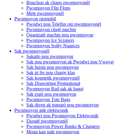
Bouchon ak chapo pwomosyonèl
Pwomosyon Flip Flops
Mete pwomosyonèl
Pwomosyon otomobil
Pwodwi pou Telefòn oto pwomosyonèl
Pwomosyon chajè machin
Òganizatè machin pou pwomosyon
Pwomosyon Ice Scrapers
Pwomosyon Solèy Nuances
Sak pwomosyonèl
Sakado pou pwomosyon
Sak pou pwomosyon ak Pwodwi pou Vwayaj
Sak biznis pou pwomosyon
Sak pi fre pou chanje klas
Sak kosmetik pwomosyonèl
Sak Drawstring Promotional
Pwomosyon Rad sak ak bagaj
Sak espò pou pwomosyon
Pwomosyon Tote Bags
Sak diven ak transpò pou pwomosyon
Pwomosyon atik elektwonik
Pwodwi pou Pwomosyon Elektwonik
Ekoutè pwomosyonèl
Pwomosyon Power Banks & Chargers
Moun kap pale pwomosyon