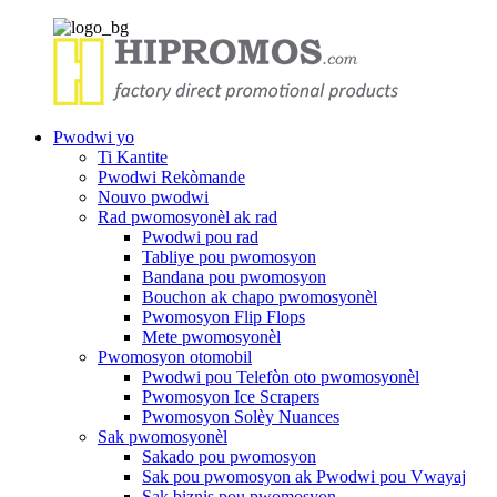
Pwodwi yo
Ti Kantite
Pwodwi Rekòmande
Nouvo pwodwi
Rad pwomosyonèl ak rad
Pwodwi pou rad
Tabliye pou pwomosyon
Bandana pou pwomosyon
Bouchon ak chapo pwomosyonèl
Pwomosyon Flip Flops
Mete pwomosyonèl
Pwomosyon otomobil
Pwodwi pou Telefòn oto pwomosyonèl
Pwomosyon Ice Scrapers
Pwomosyon Solèy Nuances
Sak pwomosyonèl
Sakado pou pwomosyon
Sak pou pwomosyon ak Pwodwi pou Vwayaj
Sak biznis pou pwomosyon