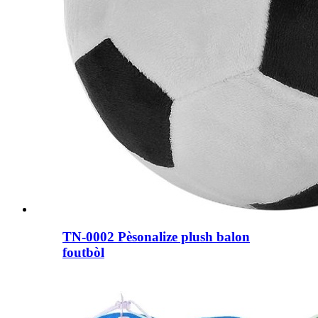
TN-0002 Pèsonalize plush balon
foutbòl