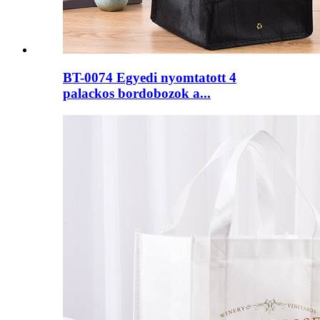
BT-0074 Egyedi nyomtatott 4
palackos bordobozok a...