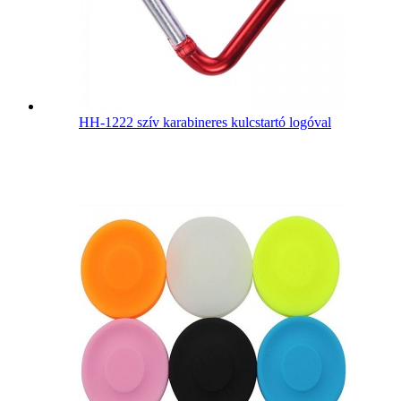
HH-1222 szív karabineres kulcstartó logóval