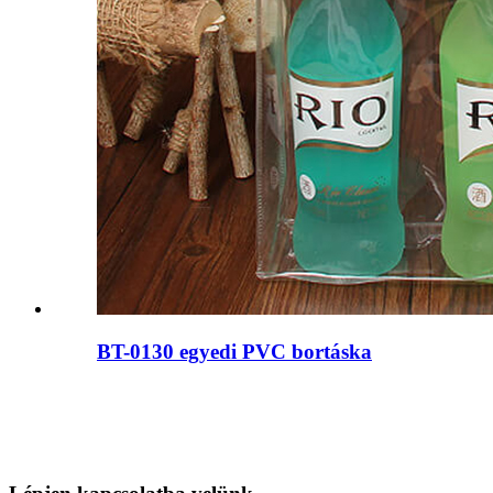
BT-0130 egyedi PVC bortáska