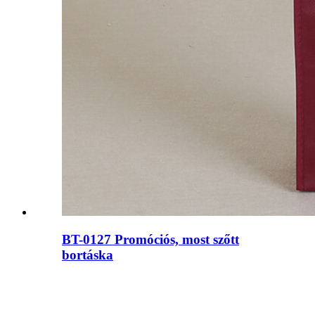
BT-0127 Promóciós, most szőtt
bortáska