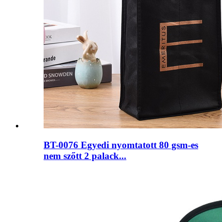
BT-0076 Egyedi nyomtatott 80 gsm-es
nem szőtt 2 palack...