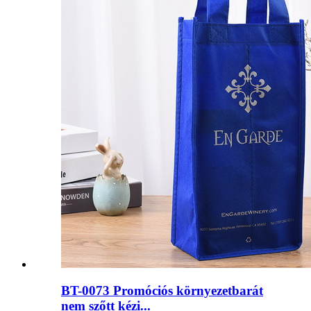
BT-0073 Promóciós környezetbarát
nem szőtt kézi...