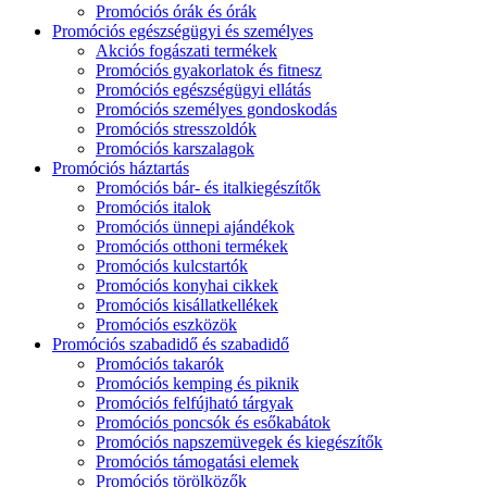
Promóciós órák és órák
Promóciós egészségügyi és személyes
Akciós fogászati ​​termékek
Promóciós gyakorlatok és fitnesz
Promóciós egészségügyi ellátás
Promóciós személyes gondoskodás
Promóciós stresszoldók
Promóciós karszalagok
Promóciós háztartás
Promóciós bár- és italkiegészítők
Promóciós italok
Promóciós ünnepi ajándékok
Promóciós otthoni termékek
Promóciós kulcstartók
Promóciós konyhai cikkek
Promóciós kisállatkellékek
Promóciós eszközök
Promóciós szabadidő és szabadidő
Promóciós takarók
Promóciós kemping és piknik
Promóciós felfújható tárgyak
Promóciós poncsók és esőkabátok
Promóciós napszemüvegek és kiegészítők
Promóciós támogatási elemek
Promóciós törölközők