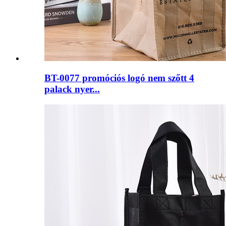
BT-0077 promóciós logó nem szőtt 4
palack nyer...