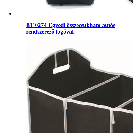
BT-0274 Egyedi összecsukható autós
rendszerező logóval