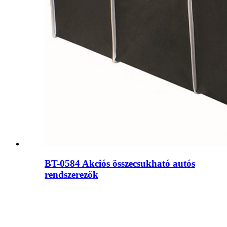
BT-0584 Akciós összecsukható autós
rendszerezők