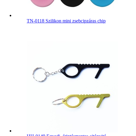
TN-0118 Szilikon mini zsebcipzáras chip