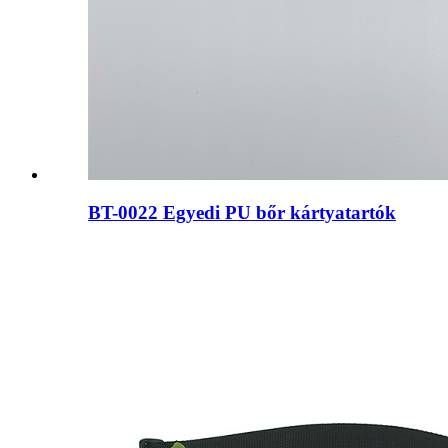
BT-0022 Egyedi PU bőr kártyatartók