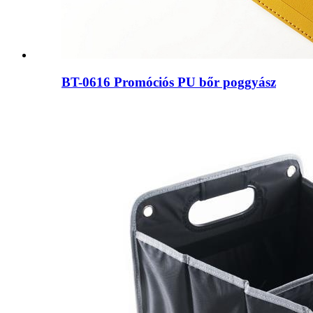
BT-0616 Promóciós PU bőr poggyász