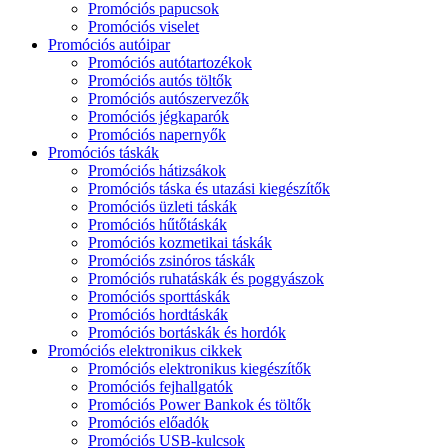
Promóciós papucsok
Promóciós viselet
Promóciós autóipar
Promóciós autótartozékok
Promóciós autós töltők
Promóciós autószervezők
Promóciós jégkaparók
Promóciós napernyők
Promóciós táskák
Promóciós hátizsákok
Promóciós táska és utazási kiegészítők
Promóciós üzleti táskák
Promóciós hűtőtáskák
Promóciós kozmetikai táskák
Promóciós zsinóros táskák
Promóciós ruhatáskák és poggyászok
Promóciós sporttáskák
Promóciós hordtáskák
Promóciós bortáskák és hordók
Promóciós elektronikus cikkek
Promóciós elektronikus kiegészítők
Promóciós fejhallgatók
Promóciós Power Bankok és töltők
Promóciós előadók
Promóciós USB-kulcsok