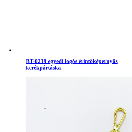
BT-0239 egyedi logós érintőképernyős
kerékpártáska