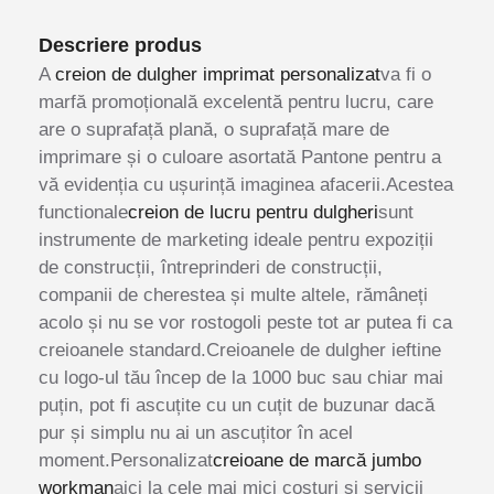
Descriere produs
A
creion de dulgher imprimat personalizat
va fi o
marfă promoțională excelentă pentru lucru, care
are o suprafață plană, o suprafață mare de
imprimare și o culoare asortată Pantone pentru a
vă evidenția cu ușurință imaginea afacerii.Acestea
functionale
creion de lucru pentru dulgheri
sunt
instrumente de marketing ideale pentru expoziții
de construcții, întreprinderi de construcții,
companii de cherestea și multe altele, rămâneți
acolo și nu se vor rostogoli peste tot ar putea fi ca
creioanele standard.Creioanele de dulgher ieftine
cu logo-ul tău încep de la 1000 buc sau chiar mai
puțin, pot fi ascuțite cu un cuțit de buzunar dacă
pur și simplu nu ai un ascuțitor în acel
moment.Personalizat
creioane de marcă jumbo
workman
aici la cele mai mici costuri și servicii