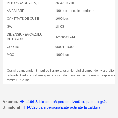
PERIOADA DE GRAŢIE
25-30 de zile
AMBALARE
100 buc per cutie interioara
CANTITATE DE CUTIE
1600 buc
GW
18 KG
DIMENSIUNEA CAZULUI
42*28*34 CM
DE EXPORT
COD HS
9609101000
MOQ
1000 buc
Costul eșantionului, timpul de livrare al eșantionului și timpul de livrare diferă
referință.Aveți o întrebare specifică sau doriți mai multe informații despre ace
trimiteți un e-mail.
Anterior:
HH-1196 Sticla de apă personalizată cu paie de grâu
Următorul:
HH-0323 căni personalizate activate la căldură