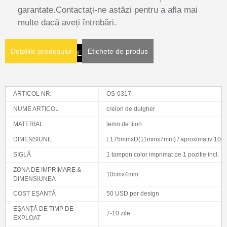
garantate.Contactați-ne astăzi pentru a afla mai
multe dacă aveți întrebări.
Detaliile produsului
Etichete de produs
CLICK AICI PENTRU EMAIL
ARTICOL NR.
OS-0317
NUME ARTICOL
creion de dulgher
MATERIAL
lemn de tilon
DIMENSIUNE
L175mmxD(11mmx7mm) / aproximativ 10gr
SIGLĂ
1 tampon color imprimat pe 1 pozitie incl.
ZONA DE IMPRIMARE &
10cmx4mm
DIMENSIUNEA
COST EȘANȚĂ
50 USD per design
EȘANȚĂ DE TIMP DE
7-10 zile
EXPLOAT