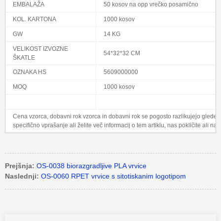
EMBALAŽA
50 kosov na opp vrečko posamično
KOL. KARTONA
1000 kosov
GW
14 KG
VELIKOST IZVOZNE
54*32*32 CM
ŠKATLE
OZNAKA HS
5609000000
MOQ
1000 kosov
Cena vzorca, dobavni rok vzorca in dobavni rok se pogosto razlikujejo glede
specifično vprašanje ali želite več informacij o tem artiklu, nas pokličite ali nam
Prejšnja:
OS-0038 biorazgradljive PLA vrvice
Naslednji:
OS-0060 RPET vrvice s sitotiskanim logotipom