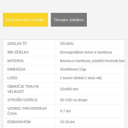
Podrobnosti o izdelku
Oznake izdelkov
IZDELEK ŠT.
OS-0041
IME IZDELKA
biorazgradljive vrvice iz bambusa
MATERIAL
tkanina iz bambusa, plastični kovinski kavel
DIMENZIJA
20x900mm/ 13gr
LOGO
1 barvni sitotisk 1 stran vklj.
OBMOČJE TISKA IN
15x400 mm
VELIKOST
STROŠKI VZORCA
50 USD na dizajn
VZOREC PREVODNEGA
5-7 dni
ČASA
DOBAVNI ROK
10-15 dni