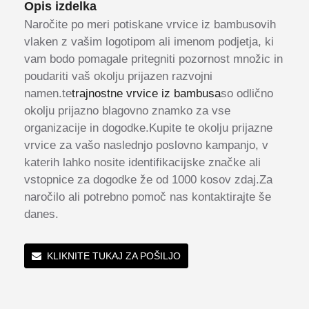
Opis izdelka
Naročite po meri potiskane vrvice iz bambusovih
vlaken z vašim logotipom ali imenom podjetja, ki
vam bodo pomagale pritegniti pozornost množic in
poudariti vaš okolju prijazen razvojni
namen.te
trajnostne vrvice iz bambusa
so odlično
okolju prijazno blagovno znamko za vse
organizacije in dogodke.Kupite te okolju prijazne
vrvice za vašo naslednjo poslovno kampanjo, v
katerih lahko nosite identifikacijske značke ali
vstopnice za dogodke že od 1000 kosov zdaj.Za
naročilo ali potrebno pomoč nas kontaktirajte še
danes.
KLIKNITE TUKAJ ZA POŠILJO