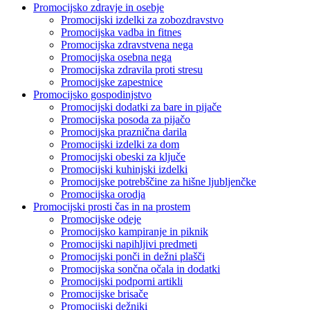
Promocijsko zdravje in osebje
Promocijski izdelki za zobozdravstvo
Promocijska vadba in fitnes
Promocijska zdravstvena nega
Promocijska osebna nega
Promocijska zdravila proti stresu
Promocijske zapestnice
Promocijsko gospodinjstvo
Promocijski dodatki za bare in pijače
Promocijska posoda za pijačo
Promocijska praznična darila
Promocijski izdelki za dom
Promocijski obeski za ključe
Promocijski kuhinjski izdelki
Promocijske potrebščine za hišne ljubljenčke
Promocijska orodja
Promocijski prosti čas in na prostem
Promocijske odeje
Promocijsko kampiranje in piknik
Promocijski napihljivi predmeti
Promocijski ponči in dežni plašči
Promocijska sončna očala in dodatki
Promocijski podporni artikli
Promocijske brisače
Promocijski dežniki