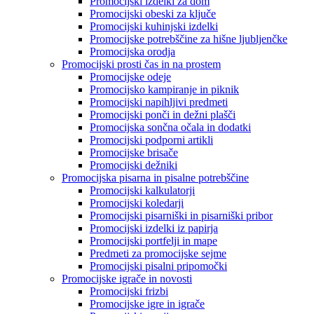
Promocijski izdelki za dom
Promocijski obeski za ključe
Promocijski kuhinjski izdelki
Promocijske potrebščine za hišne ljubljenčke
Promocijska orodja
Promocijski prosti čas in na prostem
Promocijske odeje
Promocijsko kampiranje in piknik
Promocijski napihljivi predmeti
Promocijski ponči in dežni plašči
Promocijska sončna očala in dodatki
Promocijski podporni artikli
Promocijske brisače
Promocijski dežniki
Promocijska pisarna in pisalne potrebščine
Promocijski kalkulatorji
Promocijski koledarji
Promocijski pisarniški in pisarniški pribor
Promocijski izdelki iz papirja
Promocijski portfelji in mape
Predmeti za promocijske sejme
Promocijski pisalni pripomočki
Promocijske igrače in novosti
Promocijski frizbi
Promocijske igre in igrače