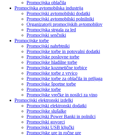
Promocijska oblačila
Promocijska avtomobilska industrija
Promocijski avtomobilski dodatki
Promocijski avtomobilski polnilniki
Organizatorji promocijskih avtomobilov
Promocijska strgala za led
Promocijski senčniki
Promocijske torbe
Promocijski nahrbtniki
Promocijske torbe in potovalni dodatki
Promocijske poslovne torbe
Promocijske hladilne torbe
Promocijske kozmetične torbice
Promocijske torbe z vrvico
Promocijske torbe za oblačila in prtljaga
Promocijske športne torbe
Promocijske torbe
Promocijske vrečke in nosilci za vino
Promocijski elektronski izdelki
Promocijski elektronski dodatki
Promocijske slušalke
Promocijski Power Banki in polnilci
Promocijski govorci
Promocijski USB ključki
Promocijske ure in ročne ure