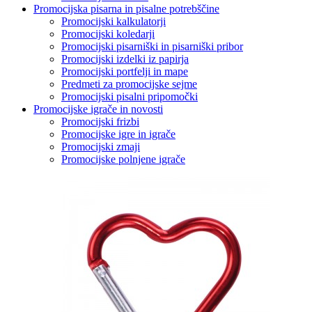
Promocijska pisarna in pisalne potrebščine
Promocijski kalkulatorji
Promocijski koledarji
Promocijski pisarniški in pisarniški pribor
Promocijski izdelki iz papirja
Promocijski portfelji in mape
Predmeti za promocijske sejme
Promocijski pisalni pripomočki
Promocijske igrače in novosti
Promocijski frizbi
Promocijske igre in igrače
Promocijski zmaji
Promocijske polnjene igrače