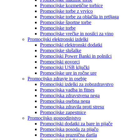
Promocijske kozmetične torbice
Promocijske torbe z vrvico
Promocijske torbe za oblačila in prtljaga
Promocijske športne torbe
Promocijske torbe
Promocijske vrečke in nosilci za vino
Promocijski elektronski izdelki
Promocijski elektronski dodatki
Promocijske slušalke
Promocijski Power Banki in polnilci
Promocijski govorci
Promocijski USB ključki
Promocijske ure in ročne ure
Promocijsko zdravje in osebje
Promocijski izdelki za zobozdravstvo
Promocijska vadba in fitnes
Promocijska zdravstvena nega
Promocijska osebna nega
Promocijska zdravila proti stresu
Promocijske zapestnice
Promocijsko gospodinjstvo
Promocijski dodatki za bare in pijače
Promocijska posoda za pijačo
Promocijska praznična darila