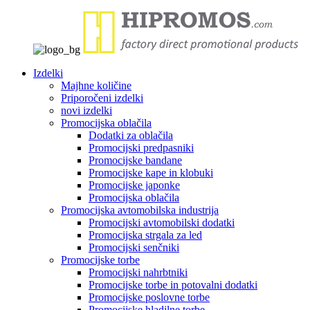
Izdelki
Majhne količine
Priporočeni izdelki
novi izdelki
Promocijska oblačila
Dodatki za oblačila
Promocijski predpasniki
Promocijske bandane
Promocijske kape in klobuki
Promocijske japonke
Promocijska oblačila
Promocijska avtomobilska industrija
Promocijski avtomobilski dodatki
Promocijska strgala za led
Promocijski senčniki
Promocijske torbe
Promocijski nahrbtniki
Promocijske torbe in potovalni dodatki
Promocijske poslovne torbe
Promocijske hladilne torbe