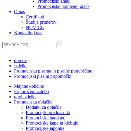
Promocijski zmaji
Promocijske polnjene igrače
O nas
Certifikati
Študije primerov
NOVICE
Kontaktiraj nas
domov
Izdelki
Promocijska pisarna in pisalne potrebščine
Promocijski pisalni pripomočki
Majhne količine
Priporočeni izdelki
novi izdelki
Promocijska oblačila
Dodatki za oblačila
Promocijski predpasniki
Promocijske bandane
Promocijske kape in klobuki
Promocijske japonke