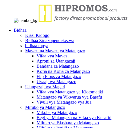
Bidhaa
Kiasi Kidogo
Bidhaa Zinazopendekezwa
bidhaa mpya
Mavazi na Mavazi ya Matangazo
Vifaa vya Mavazi
Aproni za Utangazaji
Bandana za Matangazo
Kofia na Kofia za Matangazo
Flip Flops za Matangazo
Uvaaji wa Matangazo
Utangazaji wa Magari
Vifaa vya Matangazo ya Kiotomatiki
Matangazo ya Vikwarua vya Barafu
Vivuli vya Matangazo vya Jua
Mifuko ya Matangazo
Mikoba ya Matangazo
Begi ya Matangazo na Vifaa vya Kusafiri
Mifuko ya Biashara ya Matangazo
Mifuko ya baridi ya Matangazo