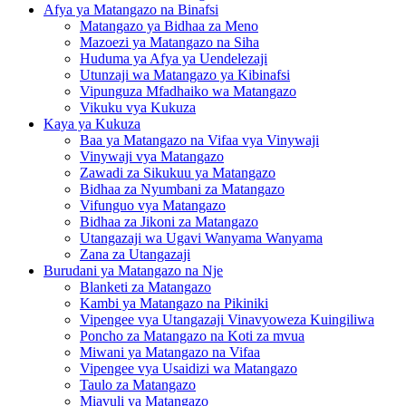
Afya ya Matangazo na Binafsi
Matangazo ya Bidhaa za Meno
Mazoezi ya Matangazo na Siha
Huduma ya Afya ya Uendelezaji
Utunzaji wa Matangazo ya Kibinafsi
Vipunguza Mfadhaiko wa Matangazo
Vikuku vya Kukuza
Kaya ya Kukuza
Baa ya Matangazo na Vifaa vya Vinywaji
Vinywaji vya Matangazo
Zawadi za Sikukuu ya Matangazo
Bidhaa za Nyumbani za Matangazo
Vifunguo vya Matangazo
Bidhaa za Jikoni za Matangazo
Utangazaji wa Ugavi Wanyama Wanyama
Zana za Utangazaji
Burudani ya Matangazo na Nje
Blanketi za Matangazo
Kambi ya Matangazo na Pikiniki
Vipengee vya Utangazaji Vinavyoweza Kuingiliwa
Poncho za Matangazo na Koti za mvua
Miwani ya Matangazo na Vifaa
Vipengee vya Usaidizi wa Matangazo
Taulo za Matangazo
Miavuli ya Matangazo