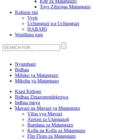
Kite za Matangazo
Toys Zilizojaa Matangazo
Kuhusu sisi
Vyeti
Uchunguzi wa Uchunguzi
HABARI
Wasiliana nasi
Nyumbani
Bidhaa
Mifuko ya Matangazo
Mikoba ya Matangazo
Kiasi Kidogo
Bidhaa Zinazopendekezwa
bidhaa mpya
Mavazi na Mavazi ya Matangazo
Vifaa vya Mavazi
Aproni za Utangazaji
Bandana za Matangazo
Kofia na Kofia za Matangazo
Flip Flops za Matangazo