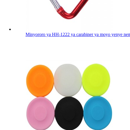
Minyororo ya HH-1222 ya carabiner ya moyo yenye ne