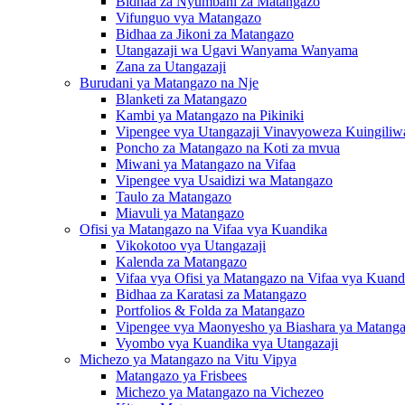
Bidhaa za Nyumbani za Matangazo
Vifunguo vya Matangazo
Bidhaa za Jikoni za Matangazo
Utangazaji wa Ugavi Wanyama Wanyama
Zana za Utangazaji
Burudani ya Matangazo na Nje
Blanketi za Matangazo
Kambi ya Matangazo na Pikiniki
Vipengee vya Utangazaji Vinavyoweza Kuingiliw
Poncho za Matangazo na Koti za mvua
Miwani ya Matangazo na Vifaa
Vipengee vya Usaidizi wa Matangazo
Taulo za Matangazo
Miavuli ya Matangazo
Ofisi ya Matangazo na Vifaa vya Kuandika
Vikokotoo vya Utangazaji
Kalenda za Matangazo
Vifaa vya Ofisi ya Matangazo na Vifaa vya Kuand
Bidhaa za Karatasi za Matangazo
Portfolios & Folda za Matangazo
Vipengee vya Maonyesho ya Biashara ya Matang
Vyombo vya Kuandika vya Utangazaji
Michezo ya Matangazo na Vitu Vipya
Matangazo ya Frisbees
Michezo ya Matangazo na Vichezeo