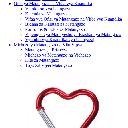
Ofisi ya Matangazo na Vifaa vya Kuandika
Vikokotoo vya Utangazaji
Kalenda za Matangazo
Vifaa vya Ofisi ya Matangazo na Vifaa vya Kuandika
Bidhaa za Karatasi za Matangazo
Portfolios & Folda za Matangazo
Vipengee vya Maonyesho ya Biashara ya Matangazo
Vyombo vya Kuandika vya Utangazaji
Michezo ya Matangazo na Vitu Vipya
Matangazo ya Frisbees
Michezo ya Matangazo na Vichezeo
Kite za Matangazo
Toys Zilizojaa Matangazo