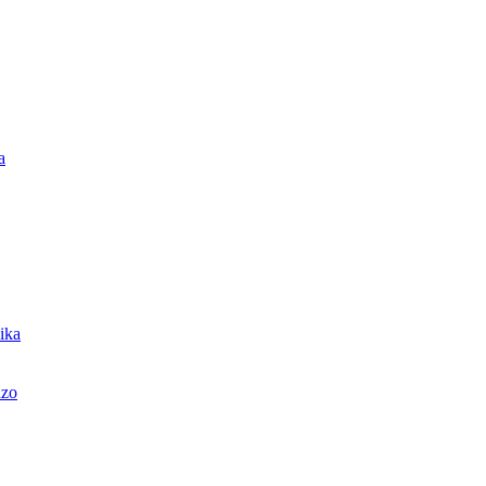
a
ika
azo