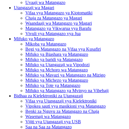
Uvaaji wa Matangazo
Utangazaji wa Magari
Vifaa vya Matangazo ya Kiotomatiki
Chaja za Matangazo ya Magari
Waandaaji wa Matangazo ya Magari
Matangazo ya Vikwarua vya Barafu
Vivuli vya Matangazo vya Jua
Mifuko ya Matangazo
Mikoba ya Matangazo
Begi ya Matangazo na Vifaa vya Kusafiri
Mifuko ya Biashara ya Matangazo
Mifuko ya baridi ya Matangazo
Mifuko ya Utangazaji wa Vipodozi
Mifuko ya Mchoro wa Matangazo
Mifuko ya Mavazi ya Matangazo na Mizigo
Mifuko ya Michezo ya Matangazo
Mifuko ya Tote ya Matangazo
Mifuko ya Matangazo ya Mvinyo na Vibebaji
Bidhaa za Kielektroniki za Utangazaji
Vifaa vya Utangazaji vya Kielektroniki
Vipokea sauti vya masikioni vya Matangazo
Benki za Nguvu za Matangazo na Chaja
Wasemaji wa Matangazo
Vijiti vya Utangazaji vya USB
Saa na Saa za Matangazo