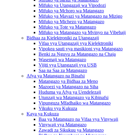
Mifuko ya Utangazaji wa Vipodozi
Mifuko ya Mchoro wa Matangazo
Mifuko ya Mavazi ya Matangazo na Mizigo
Mifuko ya Michezo ya Matangazo
Mifuko ya Tote ya Matangazo
Mifuko ya Matangazo ya Mvinyo na Vibebaji
Bidhaa za Kielektroniki za Utangazaji
Vifaa vya Utangazaji vya Kielektroniki
Vipokea sauti vya masikioni vya Matangazo
Benki za Nguvu za Matangazo na Chaja
Wasemaji wa Matangazo
Vijiti vya Utangazaji vya USB
Saa na Saa za Matangazo
Afya ya Matangazo na Binafsi
Matangazo ya Bidhaa za Meno
Mazoezi ya Matangazo na Siha
Huduma ya Afya ya Uendelezaji
Utunzaji wa Matangazo ya Kibinafsi
Vipunguza Mfadhaiko wa Matangazo
Vikuku vya Kukuza
Kaya ya Kukuza
Baa ya Matangazo na Vifaa vya Vinywaji
Vinywaji vya Matangazo
Zawadi za Sikukuu ya Matangazo