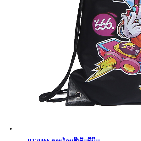
BT-0466 ການໂອນສີເຕັມທີ່ພິມ