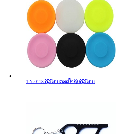
TN-0118 ຊິລິໂຄນກະເປົ໋າຊິບຊິລິໂຄນ