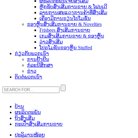
ຜະລິດຕະພັນເຈ້ຍສົ່ງເສີມ
ຫຼັກຊັບສົ່ງເສີມການຂາຍ & ໂຟນເດີ
ລາຍການສະແດງການຄ້າທີ່ສົ່ງເສີມ
ເຄື່ອງມືການຂຽນໂປໂມຊັ່ນ
ຂອງຫຼິ້ນສົ່ງເສີມການຂາຍ & Novelties
Frisbees ສົ່ງເສີມການຂາຍ
ເກມສົ່ງເສີມການຂາຍ & ຂອງຫຼິ້ນ
ວ່າວສົ່ງເສີມ
ໂປຣໂມຊັນຂອງຫຼິ້ນ Stuffed
ກ່ຽວ​ກັບ​ພວກ​ເຮົາ
ການຢັ້ງຢືນ
ກໍລະນີສຶກສາ
ຂ່າວ
ຕິດ​ຕໍ່​ພວກ​ເຮົາ
ບ້ານ
ຜະລິດຕະພັນ
ຖົງສົ່ງເສີມ
ກະເປົ໋າສົ່ງເສີມການຂາຍ
ປະລິມານໜ້ອຍ