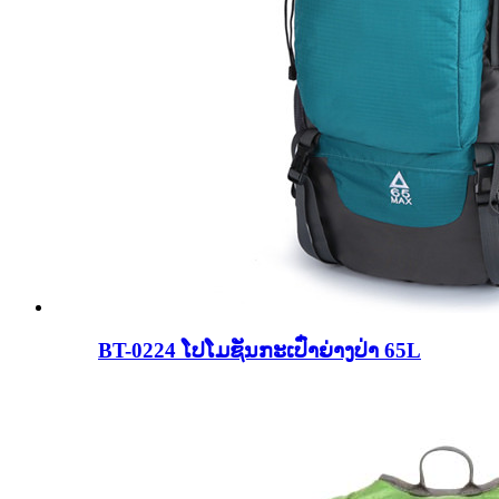
BT-0224 ໂປໂມຊັ່ນກະເປົ໋າຍ່າງປ່າ 65L