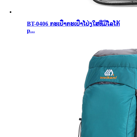
BT-0406 ກະເປົ໋າກະເປົ໋າໂປ່ງໃສທີ່ມີໂລໂກ້
p...