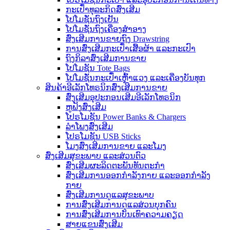
ກະເປົ໋າທຸລະກິດສົ່ງເສີມ
ໂປໂມຊັ່ນຖົງເຢັນ
ໂປໂມຊັ່ນຖົງເຄື່ອງສໍາອາງ
ສົ່ງເສີມການຂາຍຖົງ Drawstring
ການສົ່ງເສີມກະເປົ໋າເສື້ອຜ້າ ແລະກະເປົາ
ຖົງກິລາສົ່ງເສີມການຂາຍ
ໂປໂມຊັນ Tote Bags
ໂປໂມຊັ່ນກະເປົ໋າເຫຼົ້າແວງ ແລະເຄື່ອງບັນທຸກ
ສິນຄ້າອີເລັກໂທຣນິກສົ່ງເສີມການຂາຍ
ສົ່ງເສີມອຸປະກອນເສີມອີເລັກໂທຣນິກ
ຫູຟັງສົ່ງເສີມ
ໂປຣໂມຊັນ Power Banks & Chargers
ລໍາໂພງສົ່ງເສີມ
ໂປຣໂມຊັນ USB Sticks
ໂມງສົ່ງເສີມການຂາຍ ແລະໂມງ
ສົ່ງເສີມສຸຂະພາບ ແລະສ່ວນຕົວ
ສົ່ງເສີມຜະລິດຕະພັນທັນຕະກໍາ
ສົ່ງເສີມການອອກກຳລັງກາຍ ແລະອອກກຳລັງ
ກາຍ
ສົ່ງເສີມການດູແລສຸຂະພາບ
ການສົ່ງເສີມການດູແລສ່ວນບຸກຄົນ
ການສົ່ງເສີມການບັນເທົາຄວາມຄຽດ
ສາຍແຂນສົ່ງເສີມ