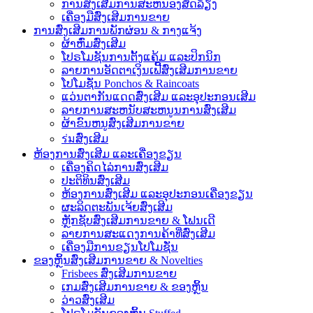
ການສົ່ງເສີມການສະຫນອງສັດລ້ຽງ
ເຄື່ອງມືສົ່ງເສີມການຂາຍ
ການສົ່ງເສີມການພັກຜ່ອນ & ກາງແຈ້ງ
ຜ້າຫົ່ມສົ່ງເສີມ
ໂປຣໂມຊັນການຕັ້ງແຄ້ມ ແລະປິກນິກ
ລາຍການອັດຕາເງິນເຟີ້ສົ່ງເສີມການຂາຍ
ໂປໂມຊັ່ນ Ponchos & Raincoats
ແວ່ນຕາກັນແດດສົ່ງເສີມ ແລະອຸປະກອນເສີມ
ລາຍການສະຫນັບສະຫນູນການສົ່ງເສີມ
ຜ້າຂົນຫນູສົ່ງເສີມການຂາຍ
ร่มສົ່ງເສີມ
ຫ້ອງການສົ່ງເສີມ ແລະເຄື່ອງຂຽນ
ເຄື່ອງຄິດໄລ່ການສົ່ງເສີມ
ປະຕິທິນສົ່ງເສີມ
ຫ້ອງການສົ່ງເສີມ ແລະອຸປະກອນເຄື່ອງຂຽນ
ຜະລິດຕະພັນເຈ້ຍສົ່ງເສີມ
ຫຼັກຊັບສົ່ງເສີມການຂາຍ & ໂຟນເດີ
ລາຍການສະແດງການຄ້າທີ່ສົ່ງເສີມ
ເຄື່ອງມືການຂຽນໂປໂມຊັ່ນ
ຂອງຫຼິ້ນສົ່ງເສີມການຂາຍ & Novelties
Frisbees ສົ່ງເສີມການຂາຍ
ເກມສົ່ງເສີມການຂາຍ & ຂອງຫຼິ້ນ
ວ່າວສົ່ງເສີມ