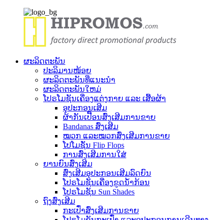
ຜະລິດຕະພັນ
ປະລິມານໜ້ອຍ
ຜະລິດຕະພັນທີ່ແນະນໍາ
ຜະລິດຕະພັນໃຫມ່
ໂປຣໂມຊັນເຄື່ອງແຕ່ງກາຍ ແລະ ເສື້ອຜ້າ
ອຸປະກອນເສີມ
ຜ້າກັນເປື້ອນສົ່ງເສີມການຂາຍ
Bandanas ສົ່ງເສີມ
ໝວກ ແລະໝວກສົ່ງເສີມການຂາຍ
ໂປໂມຊັ່ນ Flip Flops
ການສົ່ງເສີມການໃສ່
ຍານຍົນສົ່ງເສີມ
ສົ່ງເສີມອຸປະກອນເສີມລົດຍົນ
ໂປຣໂມຊັນເຄື່ອງຂູດນ້ຳກ້ອນ
ໂປຣໂມຊັນ Sun Shades
ຖົງສົ່ງເສີມ
ກະເປົ໋າສົ່ງເສີມການຂາຍ
ໂປຣໂມຊັນກະເປົ໋າ ແລະອຸປະກອນການເດີນທາງ