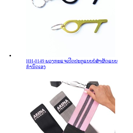
HH-0149 ພວງກະແຈເປີດປະຕູແບບບໍ່ສຳຜັດແບບ
ກຳນົດເອງ