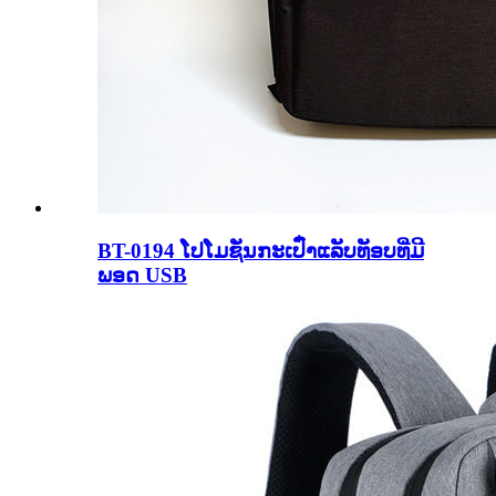
BT-0194 ໂປໂມຊັ່ນກະເປົ໋າແລັບທັອບທີ່ມີ
ພອດ USB