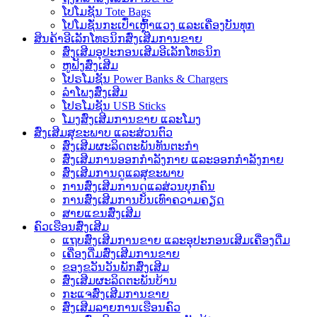
ໂປໂມຊັນ Tote Bags
ໂປໂມຊັ່ນກະເປົ໋າເຫຼົ້າແວງ ແລະເຄື່ອງບັນທຸກ
ສິນຄ້າອີເລັກໂທຣນິກສົ່ງເສີມການຂາຍ
ສົ່ງເສີມອຸປະກອນເສີມອີເລັກໂທຣນິກ
ຫູຟັງສົ່ງເສີມ
ໂປຣໂມຊັນ Power Banks & Chargers
ລໍາໂພງສົ່ງເສີມ
ໂປຣໂມຊັນ USB Sticks
ໂມງສົ່ງເສີມການຂາຍ ແລະໂມງ
ສົ່ງເສີມສຸຂະພາບ ແລະສ່ວນຕົວ
ສົ່ງເສີມຜະລິດຕະພັນທັນຕະກໍາ
ສົ່ງເສີມການອອກກຳລັງກາຍ ແລະອອກກຳລັງກາຍ
ສົ່ງເສີມການດູແລສຸຂະພາບ
ການສົ່ງເສີມການດູແລສ່ວນບຸກຄົນ
ການສົ່ງເສີມການບັນເທົາຄວາມຄຽດ
ສາຍແຂນສົ່ງເສີມ
ຄົວເຮືອນສົ່ງເສີມ
ແຖບສົ່ງເສີມການຂາຍ ແລະອຸປະກອນເສີມເຄື່ອງດື່ມ
ເຄື່ອງດື່ມສົ່ງເສີມການຂາຍ
ຂອງຂວັນວັນພັກສົ່ງເສີມ
ສົ່ງເສີມຜະລິດຕະພັນບ້ານ
ກະແຈສົ່ງເສີມການຂາຍ
ສົ່ງເສີມລາຍການເຮືອນຄົວ