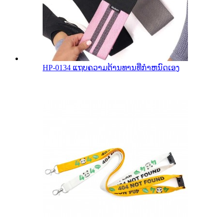
HP-0134 ແຖບຄວາມຕ້ານທານທີ່ກໍາຫນົດເອງ