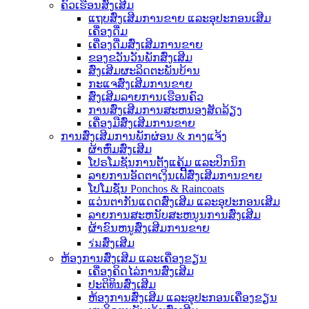
ຄົວເຮືອນສົ່ງເສີມ
ແຖບສົ່ງເສີມການຂາຍ ແລະອຸປະກອນເສີມ
ເຄື່ອງດື່ມ
ເຄື່ອງດື່ມສົ່ງເສີມການຂາຍ
ຂອງຂວັນວັນພັກສົ່ງເສີມ
ສົ່ງເສີມຜະລິດຕະພັນບ້ານ
ກະແຈສົ່ງເສີມການຂາຍ
ສົ່ງເສີມລາຍການເຮືອນຄົວ
ການສົ່ງເສີມການສະຫນອງສັດລ້ຽງ
ເຄື່ອງມືສົ່ງເສີມການຂາຍ
ການສົ່ງເສີມການພັກຜ່ອນ & ກາງແຈ້ງ
ຜ້າຫົ່ມສົ່ງເສີມ
ໂປຣໂມຊັນການຕັ້ງແຄ້ມ ແລະປິກນິກ
ລາຍການອັດຕາເງິນເຟີ້ສົ່ງເສີມການຂາຍ
ໂປໂມຊັ່ນ Ponchos & Raincoats
ແວ່ນຕາກັນແດດສົ່ງເສີມ ແລະອຸປະກອນເສີມ
ລາຍການສະຫນັບສະຫນູນການສົ່ງເສີມ
ຜ້າຂົນຫນູສົ່ງເສີມການຂາຍ
ร่มສົ່ງເສີມ
ຫ້ອງການສົ່ງເສີມ ແລະເຄື່ອງຂຽນ
ເຄື່ອງຄິດໄລ່ການສົ່ງເສີມ
ປະຕິທິນສົ່ງເສີມ
ຫ້ອງການສົ່ງເສີມ ແລະອຸປະກອນເຄື່ອງຂຽນ