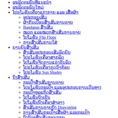
ຜະລິດຕະພັນທີ່ແນະນໍາ
ຜະລິດຕະພັນໃຫມ່
ໂປຣໂມຊັນເຄື່ອງແຕ່ງກາຍ ແລະ ເສື້ອຜ້າ
ອຸປະກອນເສີມ
ຜ້າກັນເປື້ອນສົ່ງເສີມການຂາຍ
Bandanas ສົ່ງເສີມ
ໝວກ ແລະໝວກສົ່ງເສີມການຂາຍ
ໂປໂມຊັ່ນ Flip Flops
ການສົ່ງເສີມການໃສ່
ຍານຍົນສົ່ງເສີມ
ສົ່ງເສີມອຸປະກອນເສີມລົດຍົນ
ໂປຣໂມຊັນເຄື່ອງສາກລົດ
ໂປໂມຊັ່ນຈັດການແຂ່ງຂັນລົດ
ໂປຣໂມຊັນເຄື່ອງຂູດນ້ຳກ້ອນ
ໂປຣໂມຊັນ Sun Shades
ຖົງສົ່ງເສີມ
ກະເປົ໋າສົ່ງເສີມການຂາຍ
ໂປຣໂມຊັນກະເປົ໋າ ແລະອຸປະກອນການເດີນທາງ
ກະເປົ໋າທຸລະກິດສົ່ງເສີມ
ໂປໂມຊັ່ນຖົງເຢັນ
ໂປໂມຊັ່ນຖົງເຄື່ອງສໍາອາງ
ສົ່ງເສີມການຂາຍຖົງ Drawstring
ການສົ່ງເສີມກະເປົ໋າເສື້ອຜ້າ ແລະກະເປົາ
ຖົງກິລາສົ່ງເສີມການຂາຍ