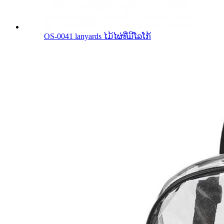
OS-0041 lanyards ໄມ້ໄຜ່ທີ່ມີໂລໂກ້