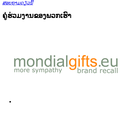
ສອບຖາມດຽວນີ້
ຄູ່ຮ່ວມງານຂອງພວກເຮົາ