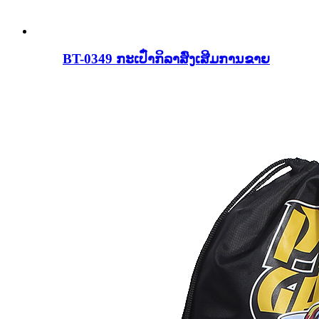
BT-0349 ກະເປົ໋າກິລາສົ່ງເສີມການຂາຍ