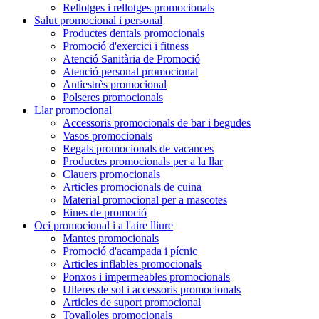
Rellotges i rellotges promocionals
Salut promocional i personal
Productes dentals promocionals
Promoció d'exercici i fitness
Atenció Sanitària de Promoció
Atenció personal promocional
Antiestrès promocional
Polseres promocionals
Llar promocional
Accessoris promocionals de bar i begudes
Vasos promocionals
Regals promocionals de vacances
Productes promocionals per a la llar
Clauers promocionals
Articles promocionals de cuina
Material promocional per a mascotes
Eines de promoció
Oci promocional i a l'aire lliure
Mantes promocionals
Promoció d'acampada i pícnic
Articles inflables promocionals
Ponxos i impermeables promocionals
Ulleres de sol i accessoris promocionals
Articles de suport promocional
Tovalloles promocionals