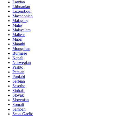
Latvian
Lithuanian
Luxembou..
Macedonian
Malagasy
Malay
Malayalam
Maltese
Maori
Marathi
Mongolian
Burmese
Nepali
Norwegian
Pashto
Persian
Punjabi
Serbian
Sesotho
Sinhala
Slovak
Slovenian
Somali
Samoan
Scots Gaelic