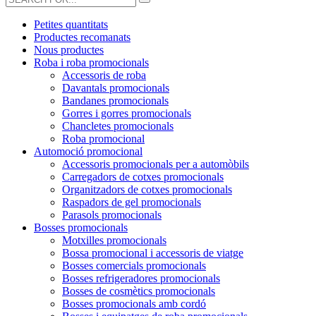
Petites quantitats
Productes recomanats
Nous productes
Roba i roba promocionals
Accessoris de roba
Davantals promocionals
Bandanes promocionals
Gorres i gorres promocionals
Chancletes promocionals
Roba promocional
Automoció promocional
Accessoris promocionals per a automòbils
Carregadors de cotxes promocionals
Organitzadors de cotxes promocionals
Raspadors de gel promocionals
Parasols promocionals
Bosses promocionals
Motxilles promocionals
Bossa promocional i accessoris de viatge
Bosses comercials promocionals
Bosses refrigeradores promocionals
Bosses de cosmètics promocionals
Bosses promocionals amb cordó