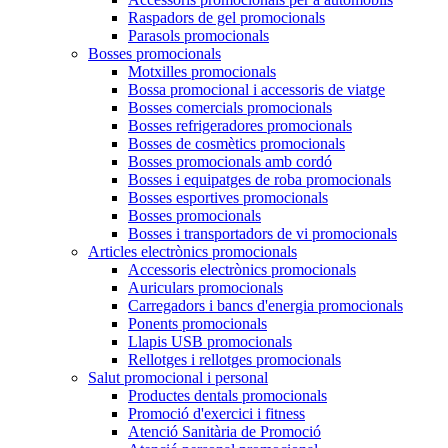
Raspadors de gel promocionals
Parasols promocionals
Bosses promocionals
Motxilles promocionals
Bossa promocional i accessoris de viatge
Bosses comercials promocionals
Bosses refrigeradores promocionals
Bosses de cosmètics promocionals
Bosses promocionals amb cordó
Bosses i equipatges de roba promocionals
Bosses esportives promocionals
Bosses promocionals
Bosses i transportadors de vi promocionals
Articles electrònics promocionals
Accessoris electrònics promocionals
Auriculars promocionals
Carregadors i bancs d'energia promocionals
Ponents promocionals
Llapis USB promocionals
Rellotges i rellotges promocionals
Salut promocional i personal
Productes dentals promocionals
Promoció d'exercici i fitness
Atenció Sanitària de Promoció