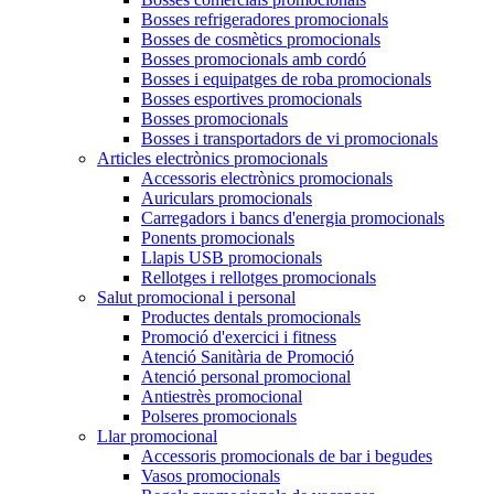
Bosses refrigeradores promocionals
Bosses de cosmètics promocionals
Bosses promocionals amb cordó
Bosses i equipatges de roba promocionals
Bosses esportives promocionals
Bosses promocionals
Bosses i transportadors de vi promocionals
Articles electrònics promocionals
Accessoris electrònics promocionals
Auriculars promocionals
Carregadors i bancs d'energia promocionals
Ponents promocionals
Llapis USB promocionals
Rellotges i rellotges promocionals
Salut promocional i personal
Productes dentals promocionals
Promoció d'exercici i fitness
Atenció Sanitària de Promoció
Atenció personal promocional
Antiestrès promocional
Polseres promocionals
Llar promocional
Accessoris promocionals de bar i begudes
Vasos promocionals