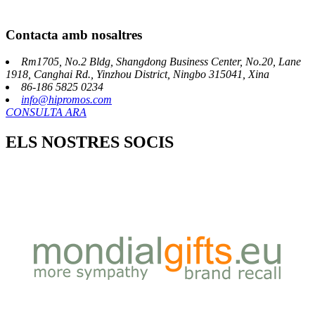
Contacta amb nosaltres
Rm1705, No.2 Bldg, Shangdong Business Center, No.20, Lane
1918, Canghai Rd., Yinzhou District, Ningbo 315041, Xina
86-186 5825 0234
info@hipromos.com
CONSULTA ARA
ELS NOSTRES SOCIS