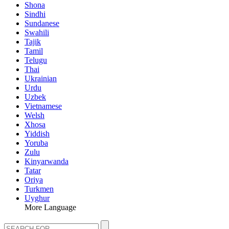
Shona
Sindhi
Sundanese
Swahili
Tajik
Tamil
Telugu
Thai
Ukrainian
Urdu
Uzbek
Vietnamese
Welsh
Xhosa
Yiddish
Yoruba
Zulu
Kinyarwanda
Tatar
Oriya
Turkmen
Uyghur
More Language