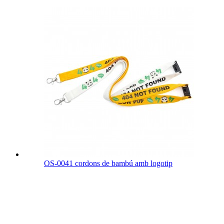
OS-0041 cordons de bambú amb logotip