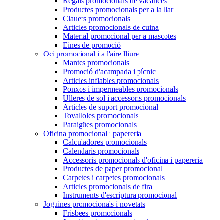
Regals promocionals de vacances
Productes promocionals per a la llar
Clauers promocionals
Articles promocionals de cuina
Material promocional per a mascotes
Eines de promoció
Oci promocional i a l'aire lliure
Mantes promocionals
Promoció d'acampada i pícnic
Articles inflables promocionals
Ponxos i impermeables promocionals
Ulleres de sol i accessoris promocionals
Articles de suport promocional
Tovalloles promocionals
Paraigües promocionals
Oficina promocional i papereria
Calculadores promocionals
Calendaris promocionals
Accessoris promocionals d'oficina i papereria
Productes de paper promocional
Carpetes i carpetes promocionals
Articles promocionals de fira
Instruments d'escriptura promocional
Joguines promocionals i novetats
Frisbees promocionals