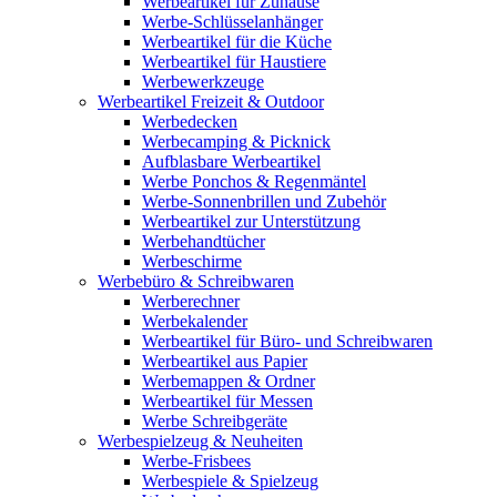
Werbeartikel für Zuhause
Werbe-Schlüsselanhänger
Werbeartikel für die Küche
Werbeartikel für Haustiere
Werbewerkzeuge
Werbeartikel Freizeit & Outdoor
Werbedecken
Werbecamping & Picknick
Aufblasbare Werbeartikel
Werbe Ponchos & Regenmäntel
Werbe-Sonnenbrillen und Zubehör
Werbeartikel zur Unterstützung
Werbehandtücher
Werbeschirme
Werbebüro & Schreibwaren
Werberechner
Werbekalender
Werbeartikel für Büro- und Schreibwaren
Werbeartikel aus Papier
Werbemappen & Ordner
Werbeartikel für Messen
Werbe Schreibgeräte
Werbespielzeug & Neuheiten
Werbe-Frisbees
Werbespiele & Spielzeug