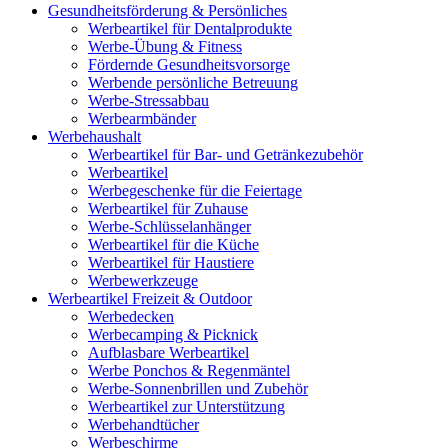
Gesundheitsförderung & Persönliches
Werbeartikel für Dentalprodukte
Werbe-Übung & Fitness
Fördernde Gesundheitsvorsorge
Werbende persönliche Betreuung
Werbe-Stressabbau
Werbearmbänder
Werbehaushalt
Werbeartikel für Bar- und Getränkezubehör
Werbeartikel
Werbegeschenke für die Feiertage
Werbeartikel für Zuhause
Werbe-Schlüsselanhänger
Werbeartikel für die Küche
Werbeartikel für Haustiere
Werbewerkzeuge
Werbeartikel Freizeit & Outdoor
Werbedecken
Werbecamping & Picknick
Aufblasbare Werbeartikel
Werbe Ponchos & Regenmäntel
Werbe-Sonnenbrillen und Zubehör
Werbeartikel zur Unterstützung
Werbehandtücher
Werbeschirme