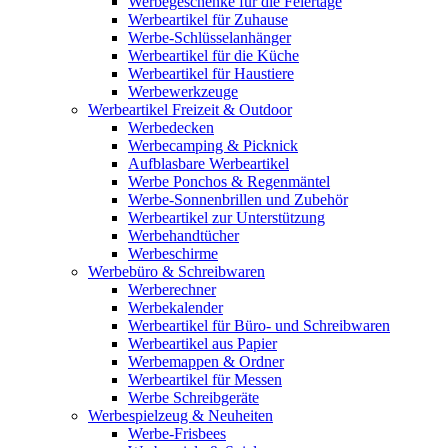
Werbegeschenke für die Feiertage
Werbeartikel für Zuhause
Werbe-Schlüsselanhänger
Werbeartikel für die Küche
Werbeartikel für Haustiere
Werbewerkzeuge
Werbeartikel Freizeit & Outdoor
Werbedecken
Werbecamping & Picknick
Aufblasbare Werbeartikel
Werbe Ponchos & Regenmäntel
Werbe-Sonnenbrillen und Zubehör
Werbeartikel zur Unterstützung
Werbehandtücher
Werbeschirme
Werbebüro & Schreibwaren
Werberechner
Werbekalender
Werbeartikel für Büro- und Schreibwaren
Werbeartikel aus Papier
Werbemappen & Ordner
Werbeartikel für Messen
Werbe Schreibgeräte
Werbespielzeug & Neuheiten
Werbe-Frisbees