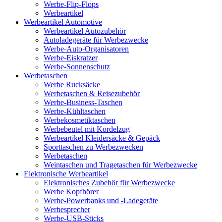
Werbe-Flip-Flops
Werbeartikel
Werbeartikel Automotive
Werbeartikel Autozubehör
Autoladegeräte für Werbezwecke
Werbe-Auto-Organisatoren
Werbe-Eiskratzer
Werbe-Sonnenschutz
Werbetaschen
Werbe Rucksäcke
Werbetaschen & Reisezubehör
Werbe-Business-Taschen
Werbe-Kühltaschen
Werbekosmetiktaschen
Werbebeutel mit Kordelzug
Werbeartikel Kleidersäcke & Gepäck
Sporttaschen zu Werbezwecken
Werbetaschen
Weintaschen und Tragetaschen für Werbezwecke
Elektronische Werbeartikel
Elektronisches Zubehör für Werbezwecke
Werbe Kopfhörer
Werbe-Powerbanks und -Ladegeräte
Werbesprecher
Werbe-USB-Sticks