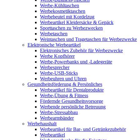
Werbe-Kühltaschen
Werbekosmetiktaschen
Werbebeutel mit Kordelzug
Werbeartikel Kleidersäcke & Gepäck
Sporttaschen zu Werbezwecken
Werbetaschen
Weintaschen und Tragetaschen für Werbezwecke
Elektronische Werbeartikel
Elektronisches Zubehör für Werbezwecke
Werbe Kopfhörer
Werbe-Powerbanks und -Ladegeräte
Werbesprecher
Werbe-USB-Sticks
Werbeuhren und Uhren
Gesundheitsförderung & Persönliches
Werbeartikel für Dentalprodukte
Werbe-Übung & Fitness
Fördernde Gesundheitsvorsorge
Werbende persönliche Betreuung
Werbe-Stressabbau
Werbearmbänder
Werbehaushalt
Werbeartikel für Bar- und Getränkezubehör
Werbeartikel