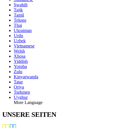
Swahili
Tajik
Tamil
Telugu
Thai
Ukrainian
Urdu
Uzbek
Vietnamese
Welsh
Xhosa
Yiddish
Yoruba
Zulu
Kinyarwanda
Tatar
Oriya
Turkmen
Uyghur
More Language
UNSERE SEITEN