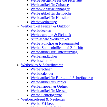
Werbegeschenke für die Feiertage
Werbeartikel für Zuhause
Werbe-Schlüsselanhänger
Werbeartikel für die Küche
Werbeartikel für Haustiere
Werbewerkzeuge
Werbeartikel Freizeit & Outdoor
Werbedecken
Werbecamping & Picknick
Aufblasbare Werbeartikel
Werbe Ponchos & Regenmäntel
Werbe-Sonnenbrillen und Zubehör
Werbeartikel zur Unterstützung
Werbehandtücher
Werbeschirme
Werbebüro & Schreibwaren
Werberechner
Werbekalender
Werbeartikel für Büro- und Schreibwaren
Werbeartikel aus Papier
Werbemappen & Ordner
Werbeartikel für Messen
Werbe Schreibgeräte
Werbespielzeug & Neuheiten
Werbe-Frisbees