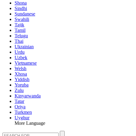
Shona
Sindhi
Sundanese
Swahili
Tajik
Tamil
Telugu
Thai
Ukrainian
Urdu
Uzbek
Vietnamese
Welsh
Xhosa
Yiddish
Yoruba
Zulu
Kinyarwanda
Tatar
Oriya
Turkmen
Uyghur
More Language