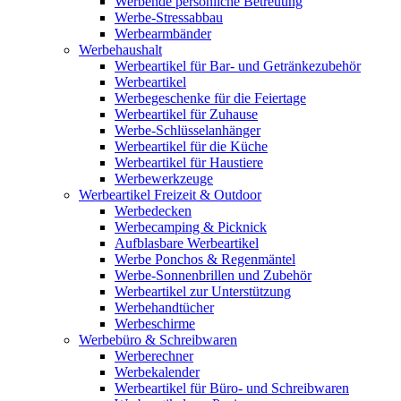
Werbende persönliche Betreuung
Werbe-Stressabbau
Werbearmbänder
Werbehaushalt
Werbeartikel für Bar- und Getränkezubehör
Werbeartikel
Werbegeschenke für die Feiertage
Werbeartikel für Zuhause
Werbe-Schlüsselanhänger
Werbeartikel für die Küche
Werbeartikel für Haustiere
Werbewerkzeuge
Werbeartikel Freizeit & Outdoor
Werbedecken
Werbecamping & Picknick
Aufblasbare Werbeartikel
Werbe Ponchos & Regenmäntel
Werbe-Sonnenbrillen und Zubehör
Werbeartikel zur Unterstützung
Werbehandtücher
Werbeschirme
Werbebüro & Schreibwaren
Werberechner
Werbekalender
Werbeartikel für Büro- und Schreibwaren