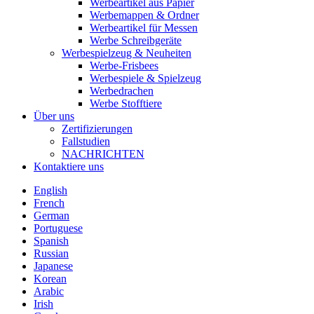
Werbeartikel aus Papier
Werbemappen & Ordner
Werbeartikel für Messen
Werbe Schreibgeräte
Werbespielzeug & Neuheiten
Werbe-Frisbees
Werbespiele & Spielzeug
Werbedrachen
Werbe Stofftiere
Über uns
Zertifizierungen
Fallstudien
NACHRICHTEN
Kontaktiere uns
English
French
German
Portuguese
Spanish
Russian
Japanese
Korean
Arabic
Irish