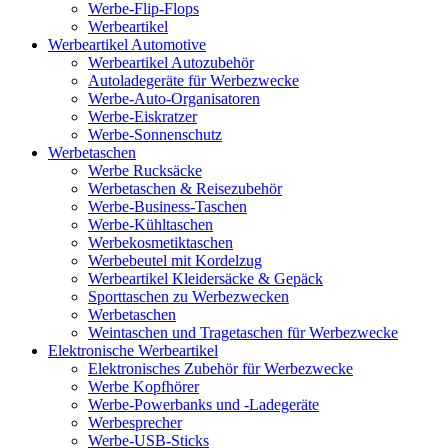
Werbe-Flip-Flops
Werbeartikel
Werbeartikel Automotive
Werbeartikel Autozubehör
Autoladegeräte für Werbezwecke
Werbe-Auto-Organisatoren
Werbe-Eiskratzer
Werbe-Sonnenschutz
Werbetaschen
Werbe Rucksäcke
Werbetaschen & Reisezubehör
Werbe-Business-Taschen
Werbe-Kühltaschen
Werbekosmetiktaschen
Werbebeutel mit Kordelzug
Werbeartikel Kleidersäcke & Gepäck
Sporttaschen zu Werbezwecken
Werbetaschen
Weintaschen und Tragetaschen für Werbezwecke
Elektronische Werbeartikel
Elektronisches Zubehör für Werbezwecke
Werbe Kopfhörer
Werbe-Powerbanks und -Ladegeräte
Werbesprecher
Werbe-USB-Sticks