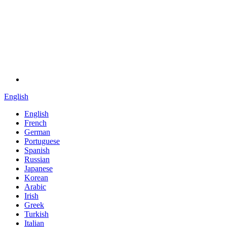
English
English
French
German
Portuguese
Spanish
Russian
Japanese
Korean
Arabic
Irish
Greek
Turkish
Italian