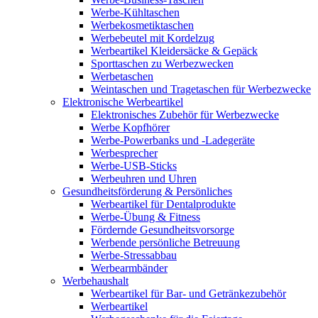
Werbe-Kühltaschen
Werbekosmetiktaschen
Werbebeutel mit Kordelzug
Werbeartikel Kleidersäcke & Gepäck
Sporttaschen zu Werbezwecken
Werbetaschen
Weintaschen und Tragetaschen für Werbezwecke
Elektronische Werbeartikel
Elektronisches Zubehör für Werbezwecke
Werbe Kopfhörer
Werbe-Powerbanks und -Ladegeräte
Werbesprecher
Werbe-USB-Sticks
Werbeuhren und Uhren
Gesundheitsförderung & Persönliches
Werbeartikel für Dentalprodukte
Werbe-Übung & Fitness
Fördernde Gesundheitsvorsorge
Werbende persönliche Betreuung
Werbe-Stressabbau
Werbearmbänder
Werbehaushalt
Werbeartikel für Bar- und Getränkezubehör
Werbeartikel