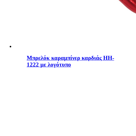
Μπρελόκ καραμπίνερ καρδιάς HH-
1222 με λογότυπο