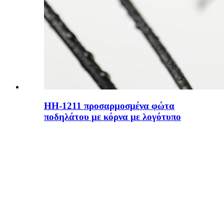
HH-1211 προσαρμοσμένα φώτα
ποδηλάτου με κόρνα με λογότυπο