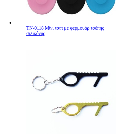
TN-0118 Μίνι τσιπ με φερμουάρ τσέπης
σιλικόνης