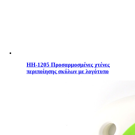
HH-1205 Προσαρμοσμένες χτένες
περιποίησης σκύλων με λογότυπο