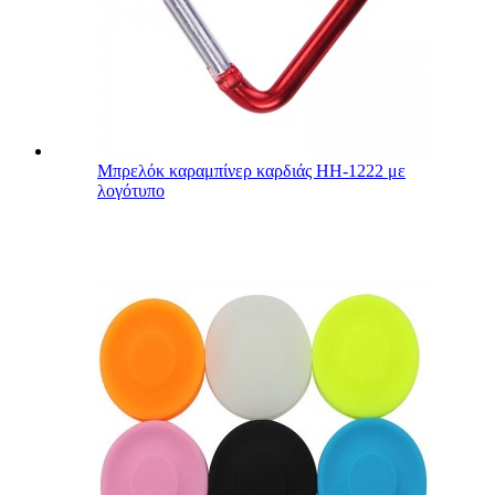
Μπρελόκ καραμπίνερ καρδιάς HH-1222 με
λογότυπο