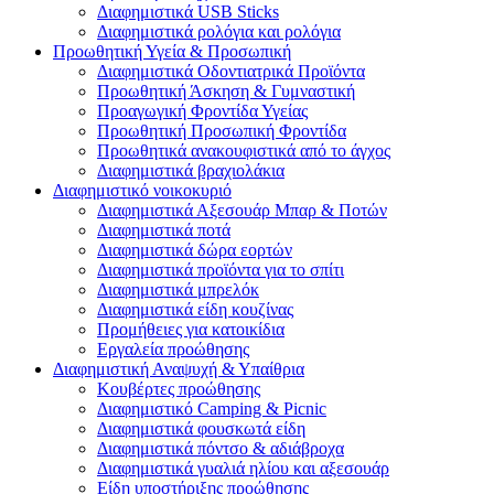
Διαφημιστικά USB Sticks
Διαφημιστικά ρολόγια και ρολόγια
Προωθητική Υγεία & Προσωπική
Διαφημιστικά Οδοντιατρικά Προϊόντα
Προωθητική Άσκηση & Γυμναστική
Προαγωγική Φροντίδα Υγείας
Προωθητική Προσωπική Φροντίδα
Προωθητικά ανακουφιστικά από το άγχος
Διαφημιστικά βραχιολάκια
Διαφημιστικό νοικοκυριό
Διαφημιστικά Αξεσουάρ Μπαρ & Ποτών
Διαφημιστικά ποτά
Διαφημιστικά δώρα εορτών
Διαφημιστικά προϊόντα για το σπίτι
Διαφημιστικά μπρελόκ
Διαφημιστικά είδη κουζίνας
Προμήθειες για κατοικίδια
Εργαλεία προώθησης
Διαφημιστική Αναψυχή & Υπαίθρια
Κουβέρτες προώθησης
Διαφημιστικό Camping & Picnic
Διαφημιστικά φουσκωτά είδη
Διαφημιστικά πόντσο & αδιάβροχα
Διαφημιστικά γυαλιά ηλίου και αξεσουάρ
Είδη υποστήριξης προώθησης