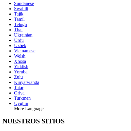
Sundanese
Swahili
Tajik
Tamil
Telugu
Thai
Ukrainian
Urdu
Uzbek
Vietnamese
Welsh
Xhosa
Yiddish
Yoruba
Zulu
Kinyarwanda
Tatar
Oriya
Turkmen
Uyghur
More Language
NUESTROS SITIOS