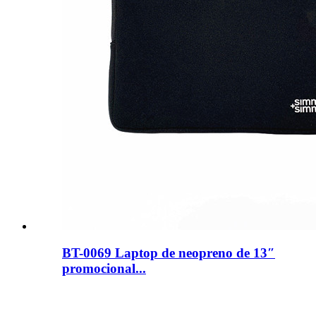
BT-0069 Laptop de neopreno de 13″
promocional...