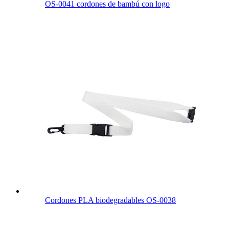
OS-0041 cordones de bambú con logo
Cordones PLA biodegradables OS-0038