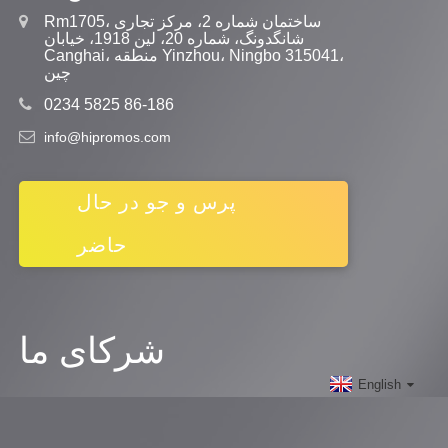
Rm1705، ساختمان شماره 2، مرکز تجاری
شانگدونگ، شماره 20، لین 1918، خیابان
Canghai، منطقه Yinzhou، Ningbo 315041،
چین
0234 5825 86-186
info@hipromos.com
پرس و جو در حال
حاضر
شرکای ما
English