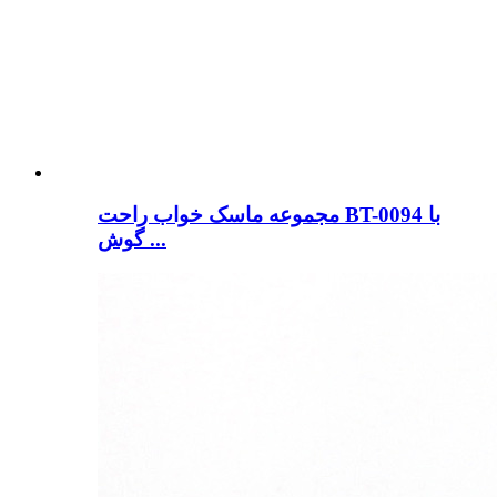
مجموعه ماسک خواب راحت BT-0094 با
گوش ...