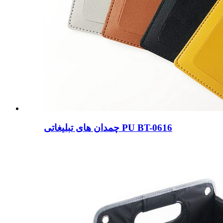
چمدان های تبلیغاتی PU BT-0616