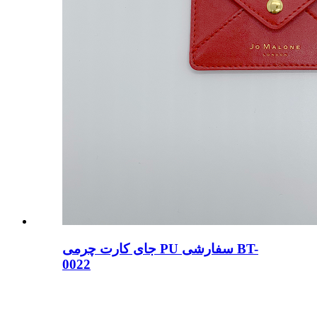
جای کارت چرمی PU سفارشی BT-
0022