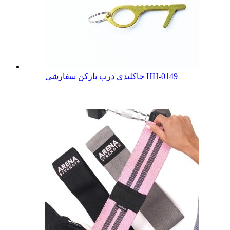
جاکلیدی درب بازکن سفارشی HH-0149