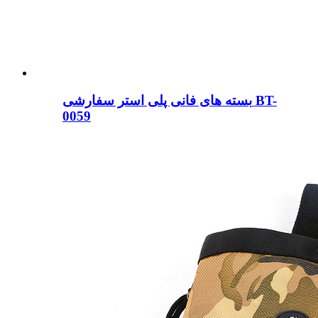
بسته های فانی پلی استر سفارشی BT-
0059