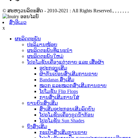
© ສະຫງວນລິຂະສິດ - 2010-2021 : All Rights Reserved., , , , , , ,
ສົ່ງອີເມວ
x
ຜະລິດຕະພັນ
ປະລິມານໜ້ອຍ
ຜະລິດຕະພັນທີ່ແນະນໍາ
ຜະລິດຕະພັນໃຫມ່
ໂປຣໂມຊັນເຄື່ອງແຕ່ງກາຍ ແລະ ເສື້ອຜ້າ
ອຸປະກອນເສີມ
ຜ້າກັນເປື້ອນສົ່ງເສີມການຂາຍ
Bandanas ສົ່ງເສີມ
ໝວກ ແລະໝວກສົ່ງເສີມການຂາຍ
ໂປໂມຊັ່ນ Flip Flops
ການສົ່ງເສີມການໃສ່
ຍານຍົນສົ່ງເສີມ
ສົ່ງເສີມອຸປະກອນເສີມລົດຍົນ
ໂປຣໂມຊັນເຄື່ອງຂູດນ້ຳກ້ອນ
ໂປຣໂມຊັນ Sun Shades
ຖົງສົ່ງເສີມ
ກະເປົ໋າສົ່ງເສີມການຂາຍ