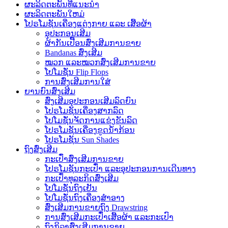
ຜະລິດຕະພັນທີ່ແນະນໍາ
ຜະລິດຕະພັນໃຫມ່
ໂປຣໂມຊັນເຄື່ອງແຕ່ງກາຍ ແລະ ເສື້ອຜ້າ
ອຸປະກອນເສີມ
ຜ້າກັນເປື້ອນສົ່ງເສີມການຂາຍ
Bandanas ສົ່ງເສີມ
ໝວກ ແລະໝວກສົ່ງເສີມການຂາຍ
ໂປໂມຊັ່ນ Flip Flops
ການສົ່ງເສີມການໃສ່
ຍານຍົນສົ່ງເສີມ
ສົ່ງເສີມອຸປະກອນເສີມລົດຍົນ
ໂປຣໂມຊັນເຄື່ອງສາກລົດ
ໂປໂມຊັ່ນຈັດການແຂ່ງຂັນລົດ
ໂປຣໂມຊັນເຄື່ອງຂູດນ້ຳກ້ອນ
ໂປຣໂມຊັນ Sun Shades
ຖົງສົ່ງເສີມ
ກະເປົ໋າສົ່ງເສີມການຂາຍ
ໂປຣໂມຊັນກະເປົ໋າ ແລະອຸປະກອນການເດີນທາງ
ກະເປົ໋າທຸລະກິດສົ່ງເສີມ
ໂປໂມຊັ່ນຖົງເຢັນ
ໂປໂມຊັ່ນຖົງເຄື່ອງສໍາອາງ
ສົ່ງເສີມການຂາຍຖົງ Drawstring
ການສົ່ງເສີມກະເປົ໋າເສື້ອຜ້າ ແລະກະເປົາ
ຖົງກິລາສົ່ງເສີມການຂາຍ