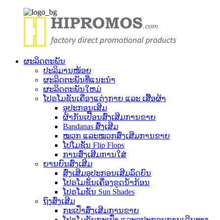
ຜະລິດຕະພັນ
ປະລິມານໜ້ອຍ
ຜະລິດຕະພັນທີ່ແນະນໍາ
ຜະລິດຕະພັນໃຫມ່
ໂປຣໂມຊັນເຄື່ອງແຕ່ງກາຍ ແລະ ເສື້ອຜ້າ
ອຸປະກອນເສີມ
ຜ້າກັນເປື້ອນສົ່ງເສີມການຂາຍ
Bandanas ສົ່ງເສີມ
ໝວກ ແລະໝວກສົ່ງເສີມການຂາຍ
ໂປໂມຊັ່ນ Flip Flops
ການສົ່ງເສີມການໃສ່
ຍານຍົນສົ່ງເສີມ
ສົ່ງເສີມອຸປະກອນເສີມລົດຍົນ
ໂປຣໂມຊັນເຄື່ອງຂູດນ້ຳກ້ອນ
ໂປຣໂມຊັນ Sun Shades
ຖົງສົ່ງເສີມ
ກະເປົ໋າສົ່ງເສີມການຂາຍ
ໂປຣໂມຊັນກະເປົ໋າ ແລະອຸປະກອນການເດີນທາງ