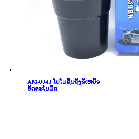
AM-0043 ໂປໂມຊັ່ນຖັງຂີ້ເຫຍື້ອ
ອັດຕະໂນມັດ