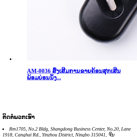
AM-0036 ສົ່ງເສີມການຂາຍຄ້ອນສຸກເສີນ
ພ້ອມບ່ອນນັ່ງ...
ຕິດ​ຕໍ່​ພວກ​ເຮົາ
Rm1705, No.2 Bldg, Shangdong Business Center, No.20, Lane
1918, Canghai Rd., Yinzhou District, Ningbo 315041, ຈີນ