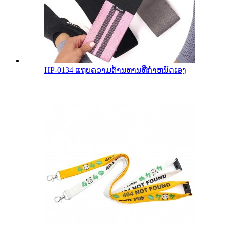
HP-0134 ແຖບຄວາມຕ້ານທານທີ່ກໍາຫນົດເອງ