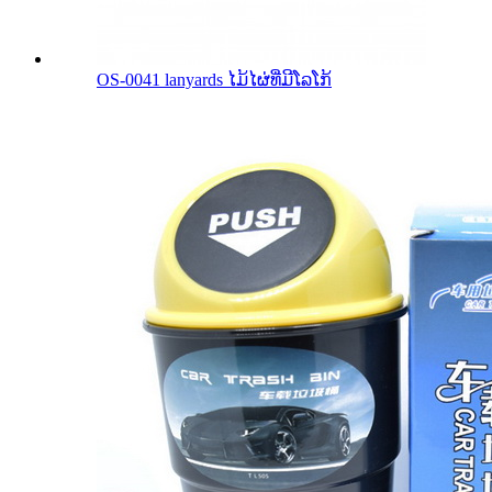
OS-0041 lanyards ໄມ້ໄຜ່ທີ່ມີໂລໂກ້