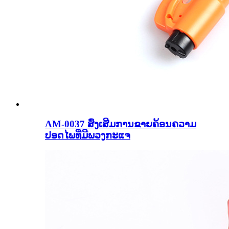
AM-0037 ສົ່ງເສີມການຂາຍຄ້ອນຄວາມ
ປອດໄພທີ່ມີພວງກະແຈ