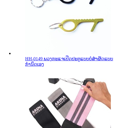
HH-0149 ພວງກະແຈເປີດປະຕູແບບບໍ່ສຳຜັດແບບ
ກຳນົດເອງ