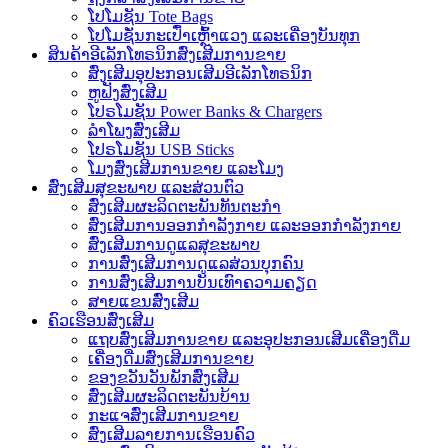
ໂປໂມຊັນ Tote Bags
ໂປໂມຊັ່ນກະເປົ໋າເຫຼົ້າແວງ ແລະເຄື່ອງບັນທຸກ
ສິນຄ້າອີເລັກໂທຣນິກສົ່ງເສີມການຂາຍ
ສົ່ງເສີມອຸປະກອນເສີມອີເລັກໂທຣນິກ
ຫູຟັງສົ່ງເສີມ
ໂປຣໂມຊັນ Power Banks & Chargers
ລໍາໂພງສົ່ງເສີມ
ໂປຣໂມຊັນ USB Sticks
ໂມງສົ່ງເສີມການຂາຍ ແລະໂມງ
ສົ່ງເສີມສຸຂະພາບ ແລະສ່ວນຕົວ
ສົ່ງເສີມຜະລິດຕະພັນທັນຕະກໍາ
ສົ່ງເສີມການອອກກຳລັງກາຍ ແລະອອກກຳລັງກາຍ
ສົ່ງເສີມການດູແລສຸຂະພາບ
ການສົ່ງເສີມການດູແລສ່ວນບຸກຄົນ
ການສົ່ງເສີມການບັນເທົາຄວາມຄຽດ
ສາຍແຂນສົ່ງເສີມ
ຄົວເຮືອນສົ່ງເສີມ
ແຖບສົ່ງເສີມການຂາຍ ແລະອຸປະກອນເສີມເຄື່ອງດື່ມ
ເຄື່ອງດື່ມສົ່ງເສີມການຂາຍ
ຂອງຂວັນວັນພັກສົ່ງເສີມ
ສົ່ງເສີມຜະລິດຕະພັນບ້ານ
ກະແຈສົ່ງເສີມການຂາຍ
ສົ່ງເສີມລາຍການເຮືອນຄົວ