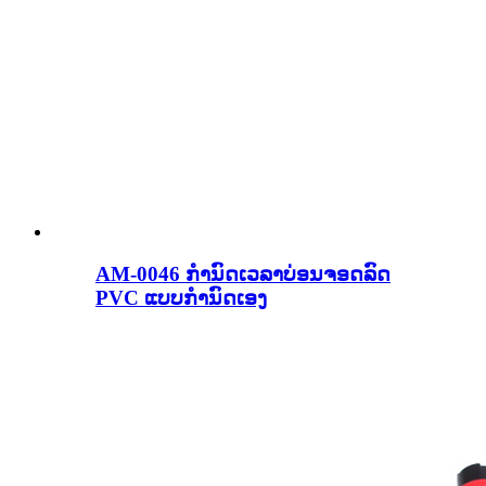
AM-0046 ກຳນົດເວລາບ່ອນຈອດລົດ
PVC ແບບກຳນົດເອງ