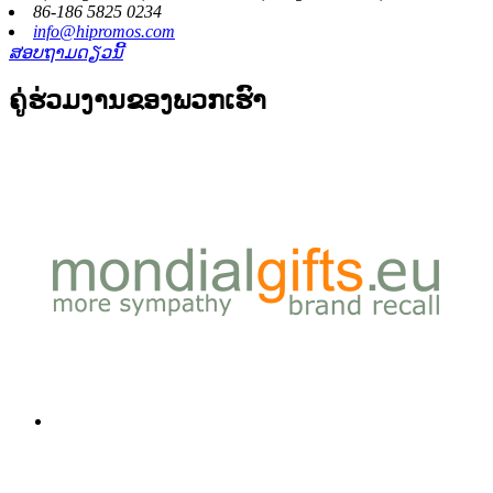
86-186 5825 0234
info@hipromos.com
ສອບຖາມດຽວນີ້
ຄູ່ຮ່ວມງານຂອງພວກເຮົາ