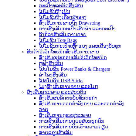
ກະເປົ໋າທຸລະກິດສົ່ງເສີມ
ໂປໂມຊັ່ນຖົງເຢັນ
ໂປໂມຊັ່ນຖົງເຄື່ອງສໍາອາງ
ສົ່ງເສີມການຂາຍຖົງ Drawstring
ການສົ່ງເສີມກະເປົ໋າເສື້ອຜ້າ ແລະກະເປົາ
ຖົງກິລາສົ່ງເສີມການຂາຍ
ໂປໂມຊັນ Tote Bags
ໂປໂມຊັ່ນກະເປົ໋າເຫຼົ້າແວງ ແລະເຄື່ອງບັນທຸກ
ສິນຄ້າອີເລັກໂທຣນິກສົ່ງເສີມການຂາຍ
ສົ່ງເສີມອຸປະກອນເສີມອີເລັກໂທຣນິກ
ຫູຟັງສົ່ງເສີມ
ໂປຣໂມຊັນ Power Banks & Chargers
ລໍາໂພງສົ່ງເສີມ
ໂປຣໂມຊັນ USB Sticks
ໂມງສົ່ງເສີມການຂາຍ ແລະໂມງ
ສົ່ງເສີມສຸຂະພາບ ແລະສ່ວນຕົວ
ສົ່ງເສີມຜະລິດຕະພັນທັນຕະກໍາ
ສົ່ງເສີມການອອກກຳລັງກາຍ ແລະອອກກຳລັງ
ກາຍ
ສົ່ງເສີມການດູແລສຸຂະພາບ
ການສົ່ງເສີມການດູແລສ່ວນບຸກຄົນ
ການສົ່ງເສີມການບັນເທົາຄວາມຄຽດ
ສາຍແຂນສົ່ງເສີມ