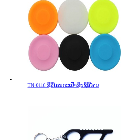
TN-0118 ຊິລິໂຄນກະເປົ໋າຊິບຊິລິໂຄນ