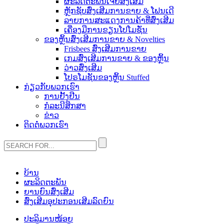
ຜະລິດຕະພັນເຈ້ຍສົ່ງເສີມ
ຫຼັກຊັບສົ່ງເສີມການຂາຍ & ໂຟນເດີ
ລາຍການສະແດງການຄ້າທີ່ສົ່ງເສີມ
ເຄື່ອງມືການຂຽນໂປໂມຊັ່ນ
ຂອງຫຼິ້ນສົ່ງເສີມການຂາຍ & Novelties
Frisbees ສົ່ງເສີມການຂາຍ
ເກມສົ່ງເສີມການຂາຍ & ຂອງຫຼິ້ນ
ວ່າວສົ່ງເສີມ
ໂປຣໂມຊັນຂອງຫຼິ້ນ Stuffed
ກ່ຽວ​ກັບ​ພວກ​ເຮົາ
ການຢັ້ງຢືນ
ກໍລະນີສຶກສາ
ຂ່າວ
ຕິດ​ຕໍ່​ພວກ​ເຮົາ
ບ້ານ
ຜະລິດຕະພັນ
ຍານຍົນສົ່ງເສີມ
ສົ່ງເສີມອຸປະກອນເສີມລົດຍົນ
ປະລິມານໜ້ອຍ