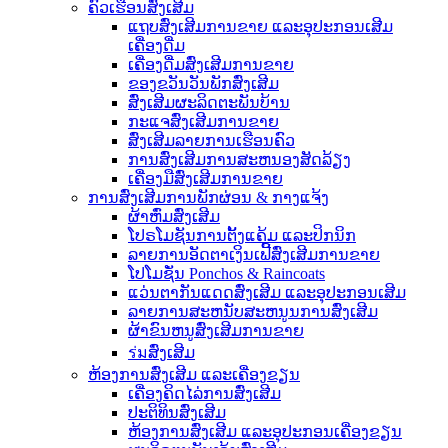
ຄົວເຮືອນສົ່ງເສີມ
ແຖບສົ່ງເສີມການຂາຍ ແລະອຸປະກອນເສີມ
ເຄື່ອງດື່ມ
ເຄື່ອງດື່ມສົ່ງເສີມການຂາຍ
ຂອງຂວັນວັນພັກສົ່ງເສີມ
ສົ່ງເສີມຜະລິດຕະພັນບ້ານ
ກະແຈສົ່ງເສີມການຂາຍ
ສົ່ງເສີມລາຍການເຮືອນຄົວ
ການສົ່ງເສີມການສະຫນອງສັດລ້ຽງ
ເຄື່ອງມືສົ່ງເສີມການຂາຍ
ການສົ່ງເສີມການພັກຜ່ອນ & ກາງແຈ້ງ
ຜ້າຫົ່ມສົ່ງເສີມ
ໂປຣໂມຊັນການຕັ້ງແຄ້ມ ແລະປິກນິກ
ລາຍການອັດຕາເງິນເຟີ້ສົ່ງເສີມການຂາຍ
ໂປໂມຊັ່ນ Ponchos & Raincoats
ແວ່ນຕາກັນແດດສົ່ງເສີມ ແລະອຸປະກອນເສີມ
ລາຍການສະຫນັບສະຫນູນການສົ່ງເສີມ
ຜ້າຂົນຫນູສົ່ງເສີມການຂາຍ
ร่มສົ່ງເສີມ
ຫ້ອງການສົ່ງເສີມ ແລະເຄື່ອງຂຽນ
ເຄື່ອງຄິດໄລ່ການສົ່ງເສີມ
ປະຕິທິນສົ່ງເສີມ
ຫ້ອງການສົ່ງເສີມ ແລະອຸປະກອນເຄື່ອງຂຽນ