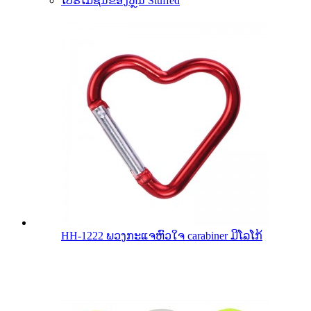
ໂປຣໂມຊັນຂອງຫຼິ້ນ Stuffed
HH-1222 ພວງກະແຈຫົວໃຈ carabiner ມີໂລໂກ້