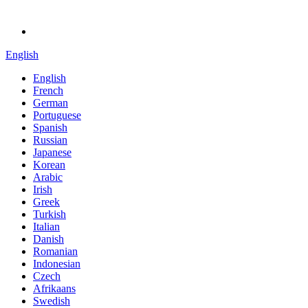
English
English
French
German
Portuguese
Spanish
Russian
Japanese
Korean
Arabic
Irish
Greek
Turkish
Italian
Danish
Romanian
Indonesian
Czech
Afrikaans
Swedish