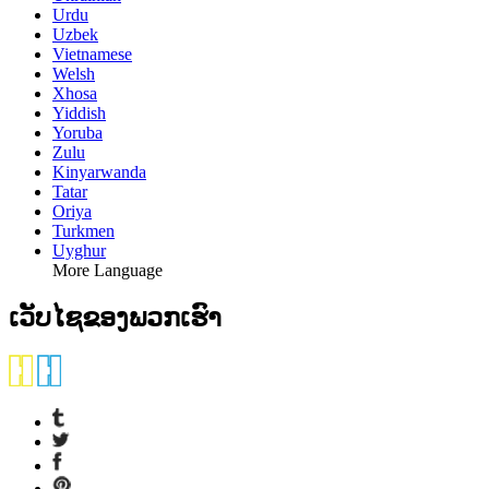
Urdu
Uzbek
Vietnamese
Welsh
Xhosa
Yiddish
Yoruba
Zulu
Kinyarwanda
Tatar
Oriya
Turkmen
Uyghur
More Language
ເວັບໄຊຂອງພວກເຮົາ