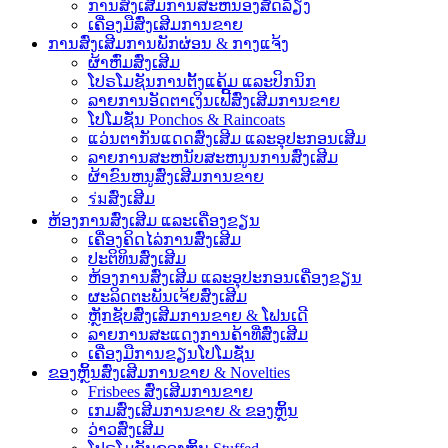
ການສົ່ງເສີມການສະຫນອງສັດລ້ຽງ
ເຄື່ອງມືສົ່ງເສີມການຂາຍ
ການສົ່ງເສີມການພັກຜ່ອນ & ກາງແຈ້ງ
ຜ້າຫົ່ມສົ່ງເສີມ
ໂປຣໂມຊັນການຕັ້ງແຄ້ມ ແລະປິກນິກ
ລາຍການອັດຕາເງິນເຟີ້ສົ່ງເສີມການຂາຍ
ໂປໂມຊັ່ນ Ponchos & Raincoats
ແວ່ນຕາກັນແດດສົ່ງເສີມ ແລະອຸປະກອນເສີມ
ລາຍການສະຫນັບສະຫນູນການສົ່ງເສີມ
ຜ້າຂົນຫນູສົ່ງເສີມການຂາຍ
ร่มສົ່ງເສີມ
ຫ້ອງການສົ່ງເສີມ ແລະເຄື່ອງຂຽນ
ເຄື່ອງຄິດໄລ່ການສົ່ງເສີມ
ປະຕິທິນສົ່ງເສີມ
ຫ້ອງການສົ່ງເສີມ ແລະອຸປະກອນເຄື່ອງຂຽນ
ຜະລິດຕະພັນເຈ້ຍສົ່ງເສີມ
ຫຼັກຊັບສົ່ງເສີມການຂາຍ & ໂຟນເດີ
ລາຍການສະແດງການຄ້າທີ່ສົ່ງເສີມ
ເຄື່ອງມືການຂຽນໂປໂມຊັ່ນ
ຂອງຫຼິ້ນສົ່ງເສີມການຂາຍ & Novelties
Frisbees ສົ່ງເສີມການຂາຍ
ເກມສົ່ງເສີມການຂາຍ & ຂອງຫຼິ້ນ
ວ່າວສົ່ງເສີມ