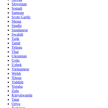
Slovenian
Somali
Samoan
Scots Gaelic
Shona
Sindhi
Sundanese
Swahili
Tajik
Tamil
Telugu
Thai
Ukrainian
Urdu
Uzbek
Vietnamese
Welsh
Xhosa
Yiddish
Yoruba
Zulu
Kinyarwanda
Tatar
Oriya