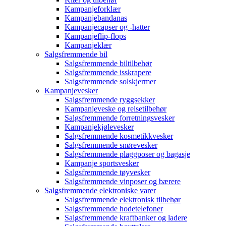
Kampanjeforklær
Kampanjebandanas
Kampanjecapser og -hatter
Kampanjeflip-flops
Kampanjeklær
Salgsfremmende bil
Salgsfremmende biltilbehør
Salgsfremmende isskrapere
Salgsfremmende solskjermer
Kampanjevesker
Salgsfremmende ryggsekker
Kampanjeveske og reisetilbehør
Salgsfremmende forretningsvesker
Kampanjekjølevesker
Salgsfremmende kosmetikkvesker
Salgsfremmende snørevesker
Salgsfremmende plaggposer og bagasje
Kampanje sportsvesker
Salgsfremmende tøyvesker
Salgsfremmende vinposer og bærere
Salgsfremmende elektroniske varer
Salgsfremmende elektronisk tilbehør
Salgsfremmende hodetelefoner
Salgsfremmende kraftbanker og ladere