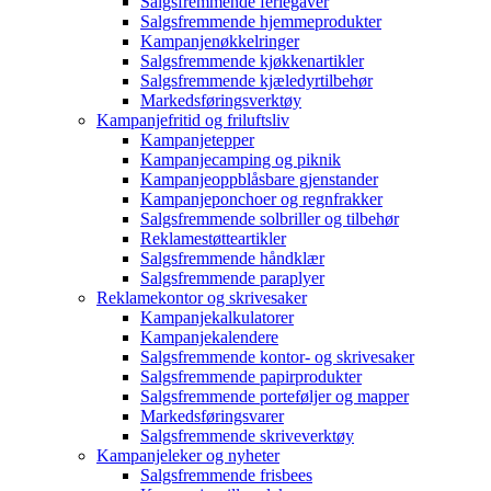
Salgsfremmende feriegaver
Salgsfremmende hjemmeprodukter
Kampanjenøkkelringer
Salgsfremmende kjøkkenartikler
Salgsfremmende kjæledyrtilbehør
Markedsføringsverktøy
Kampanjefritid og friluftsliv
Kampanjetepper
Kampanjecamping og piknik
Kampanjeoppblåsbare gjenstander
Kampanjeponchoer og regnfrakker
Salgsfremmende solbriller og tilbehør
Reklamestøtteartikler
Salgsfremmende håndklær
Salgsfremmende paraplyer
Reklamekontor og skrivesaker
Kampanjekalkulatorer
Kampanjekalendere
Salgsfremmende kontor- og skrivesaker
Salgsfremmende papirprodukter
Salgsfremmende porteføljer og mapper
Markedsføringsvarer
Salgsfremmende skriveverktøy
Kampanjeleker og nyheter
Salgsfremmende frisbees