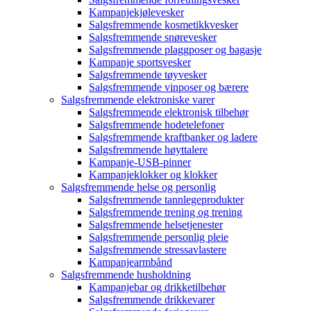
Kampanjekjølevesker
Salgsfremmende kosmetikkvesker
Salgsfremmende snørevesker
Salgsfremmende plaggposer og bagasje
Kampanje sportsvesker
Salgsfremmende tøyvesker
Salgsfremmende vinposer og bærere
Salgsfremmende elektroniske varer
Salgsfremmende elektronisk tilbehør
Salgsfremmende hodetelefoner
Salgsfremmende kraftbanker og ladere
Salgsfremmende høyttalere
Kampanje-USB-pinner
Kampanjeklokker og klokker
Salgsfremmende helse og personlig
Salgsfremmende tannlegeprodukter
Salgsfremmende trening og trening
Salgsfremmende helsetjenester
Salgsfremmende personlig pleie
Salgsfremmende stressavlastere
Kampanjearmbånd
Salgsfremmende husholdning
Kampanjebar og drikketilbehør
Salgsfremmende drikkevarer