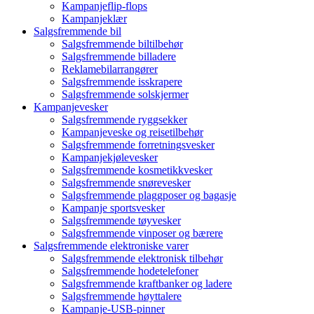
Kampanjeflip-flops
Kampanjeklær
Salgsfremmende bil
Salgsfremmende biltilbehør
Salgsfremmende billadere
Reklamebilarrangører
Salgsfremmende isskrapere
Salgsfremmende solskjermer
Kampanjevesker
Salgsfremmende ryggsekker
Kampanjeveske og reisetilbehør
Salgsfremmende forretningsvesker
Kampanjekjølevesker
Salgsfremmende kosmetikkvesker
Salgsfremmende snørevesker
Salgsfremmende plaggposer og bagasje
Kampanje sportsvesker
Salgsfremmende tøyvesker
Salgsfremmende vinposer og bærere
Salgsfremmende elektroniske varer
Salgsfremmende elektronisk tilbehør
Salgsfremmende hodetelefoner
Salgsfremmende kraftbanker og ladere
Salgsfremmende høyttalere
Kampanje-USB-pinner