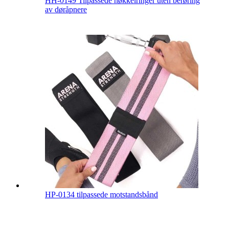
HH-0149 Tilpassede nøkkelringer uten berøring
av døråpnere
HP-0134 tilpassede motstandsbånd