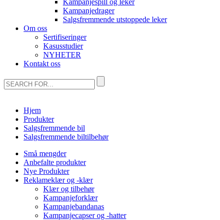
Kampanjespill og leker
Kampanjedrager
Salgsfremmende utstoppede leker
Om oss
Sertifiseringer
Kasusstudier
NYHETER
Kontakt oss
Hjem
Produkter
Salgsfremmende bil
Salgsfremmende biltilbehør
Små mengder
Anbefalte produkter
Nye Produkter
Reklameklær og -klær
Klær og tilbehør
Kampanjeforklær
Kampanjebandanas
Kampanjecapser og -hatter