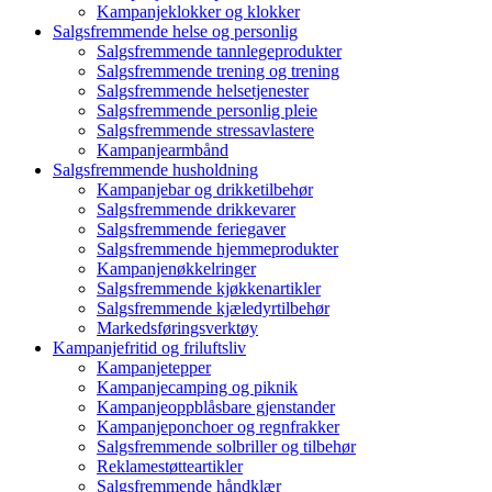
Kampanjeklokker og klokker
Salgsfremmende helse og personlig
Salgsfremmende tannlegeprodukter
Salgsfremmende trening og trening
Salgsfremmende helsetjenester
Salgsfremmende personlig pleie
Salgsfremmende stressavlastere
Kampanjearmbånd
Salgsfremmende husholdning
Kampanjebar og drikketilbehør
Salgsfremmende drikkevarer
Salgsfremmende feriegaver
Salgsfremmende hjemmeprodukter
Kampanjenøkkelringer
Salgsfremmende kjøkkenartikler
Salgsfremmende kjæledyrtilbehør
Markedsføringsverktøy
Kampanjefritid og friluftsliv
Kampanjetepper
Kampanjecamping og piknik
Kampanjeoppblåsbare gjenstander
Kampanjeponchoer og regnfrakker
Salgsfremmende solbriller og tilbehør
Reklamestøtteartikler
Salgsfremmende håndklær