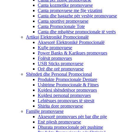
Çanta kozmetike promovuese
Çanta promovuese me fije vizatimi
Çanta dhe bagazhe për veshje promovuese
Çanta sportive promovuese
Çanta Promocionale Tote
Çanta dhe mbajtëse promocionale të verës
Artikuj Elektronikë Promocionalë
Aksesorë Elektronikë Promocionalë
Kufje promovuese
Power Banks & Karikues promovues
Folësit promovues
USB Sticks promovuese
Orë dhe orë promovuese
Shëndeti dhe Personal Promocional
Produkte Promocionale Dentare
Ushtrime Promocionale & Fitnes
Kujdesi shëndetësor promovues
Kujdesi personal promovues
Lehtësues promovues të stresit
Shirita dore promovuese
Familje promovuese
Aksesorë promovues për bar dhe pije
Enë pijesh promovuese
Dhurata promocionale për pushime