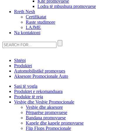
Kite promovuese
Lodra të mbushura promovuese
Rreth Nesh
Certifikatat
Raste studimore
LAJME
Na kontaktoni
Shtëpi
Produktet
Automobilistikë promovues
Aksesore Promocionale Auto
Sasi të vogla
Produktet e rekomanduara
Produkte të reja
Veshje dhe Veshje Promocionale
Veshje dhe aksesore
Përparëse promovuese
Bandana promovuese
Kapele dhe kapele promovuese
Flip Flops Promocionale