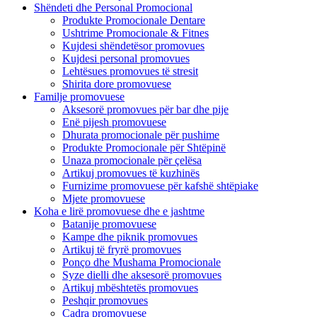
Shëndeti dhe Personal Promocional
Produkte Promocionale Dentare
Ushtrime Promocionale & Fitnes
Kujdesi shëndetësor promovues
Kujdesi personal promovues
Lehtësues promovues të stresit
Shirita dore promovuese
Familje promovuese
Aksesorë promovues për bar dhe pije
Enë pijesh promovuese
Dhurata promocionale për pushime
Produkte Promocionale për Shtëpinë
Unaza promocionale për çelësa
Artikuj promovues të kuzhinës
Furnizime promovuese për kafshë shtëpiake
Mjete promovuese
Koha e lirë promovuese dhe e jashtme
Batanije promovuese
Kampe dhe piknik promovues
Artikuj të fryrë promovues
Ponço dhe Mushama Promocionale
Syze dielli dhe aksesorë promovues
Artikuj mbështetës promovues
Peshqir promovues
Cadra promovuese