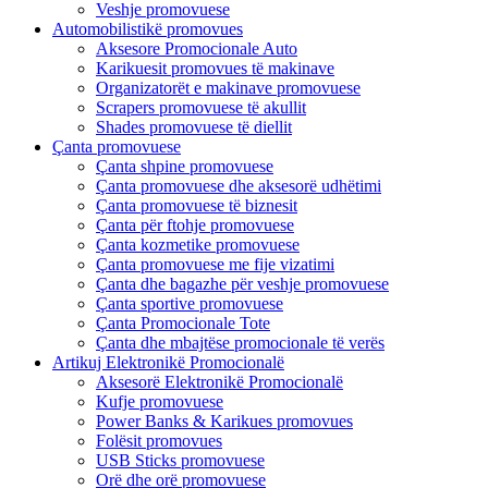
Veshje promovuese
Automobilistikë promovues
Aksesore Promocionale Auto
Karikuesit promovues të makinave
Organizatorët e makinave promovuese
Scrapers promovuese të akullit
Shades promovuese të diellit
Çanta promovuese
Çanta shpine promovuese
Çanta promovuese dhe aksesorë udhëtimi
Çanta promovuese të biznesit
Çanta për ftohje promovuese
Çanta kozmetike promovuese
Çanta promovuese me fije vizatimi
Çanta dhe bagazhe për veshje promovuese
Çanta sportive promovuese
Çanta Promocionale Tote
Çanta dhe mbajtëse promocionale të verës
Artikuj Elektronikë Promocionalë
Aksesorë Elektronikë Promocionalë
Kufje promovuese
Power Banks & Karikues promovues
Folësit promovues
USB Sticks promovuese
Orë dhe orë promovuese