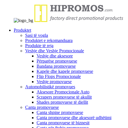
Produktet
Sasi të vogla
Produktet e rekomanduara
Produkte të reja
Veshje dhe Veshje Promocionale
Veshje dhe aksesore
Përparëse promovuese
Bandana promovuese
Kapele dhe kapele promovuese
Flip Flops Promocionale
Veshje promovuese
Automobilistikë promovues
Aksesore Promocionale Auto
Scrapers promovuese të akullit
Shades promovuese të diellit
Çanta promovuese
Çanta shpine promovuese
Çanta promovuese dhe aksesorë udhëtimi
Çanta promovuese të biznesit
Çanta për ftohje promovuese