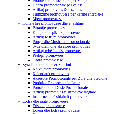
Produkte Promocionale për Shtëpinë
Unaza promocionale për çelësa
Artikuj promovues të kuzhinës
Furnizime promovuese për kafshë shtëpiake
Mjete promovuese
Koha e lirë promovuese dhe e jashtme
Batanije promovuese
Kampe dhe piknik promovues
Artikuj të fryrë promovues
Ponço dhe Mushama Promocionale
Syze dielli dhe aksesorë promovues
Artikuj mbështetës promovues
Peshqir promovues
Cadra promovuese
Zyra Promocionale & Shkrimi
Kalkulatorë promovues
Kalendarët promovues
Aksesorë Promocionale për Zyra dhe Stacione
Produkte Promocionale Letër
Portofole dhe Dosje Promocionale
Artikuj promovues të shfaqjeve tregtare
Instrumente të shkrimit promovues
Lodra dhe risitë promovuese
Frisbee promovuese
Lojëra dhe lodra promovuese