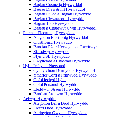
Bagiau Cosmetig Hyrwyddol
Bagiau Drawstring Hyrwyddol
Bagiau Dillad a Bagiau Hyrwyddo
Bagiau Chwaraeon Hyrwyddo
Bagiau Tote Hyrwyddo
Bagiau a Chludwyr Gwin Hyrwyddol
Eitemau Electronig Hyrwyddol
Ategolion Electronig Hyrwyddol
Clustffonau Hyrwyddo
Banciau Pŵer Hyrwyddo a Gwefrwyr
Siaradwyr Hyrwyddo
Ffyn USB Hyrwyddo
Gwylfeydd a Chlociau Hyrwyddo
Hybu Iechyd a Phersonol
Cynhyrchion Deintyddol Hyrwyddol
Ymarfer Corff a Ffitrwydd Hyrwyddo
Gofal Iechyd Hybu
Gofal Personol Hyrwyddol
Lleddwyr Straen Hyrwyddo
Bandiau Arddwrn Hyrwyddo
Aelwyd Hyrwyddol
Ategolion Bar a Diod Hyrwyddo
Llestri Diod Hyrwyddol
Anrhegion Gwyliau Hyrwyddol