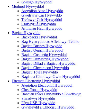
Gwisgo Hyrwyddol
Modurol Hyrwyddol
Ategolion Auto Hyrwyddo
Gwefrwyr Car Hyrwyddo
Trefnwyr Ceir Hyrwyddol
Crafwyr Iâ Hyrwyddo
Arlliwiau Haul Hyrwyddo
Bagiau Hyrwyddo
Backpacks Hyrwyddol
Bag Hyrwyddo ac Affeithwyr Teithio
Bagiau Busnes Hyrwyddo
Bagiau Oerach Hyrwyddol
Bagiau Cosmetig Hyrwyddol
Bagiau Drawstring Hyrwyddol
Bagiau Dillad a Bagiau Hyrwyddo
Bagiau Chwaraeon Hyrwyddo
Bagiau Tote Hyrwyddo
Bagiau a Chludwyr Gwin Hyrwyddol
Eitemau Electronig Hyrwyddol
Ategolion Electronig Hyrwyddol
Clustffonau Hyrwyddo
Banciau Pŵer Hyrwyddo a Gwefrwyr
Siaradwyr Hyrwyddo
Ffyn USB Hyrwyddo
Gwylfeydd a Chlociau Hyrwyddo