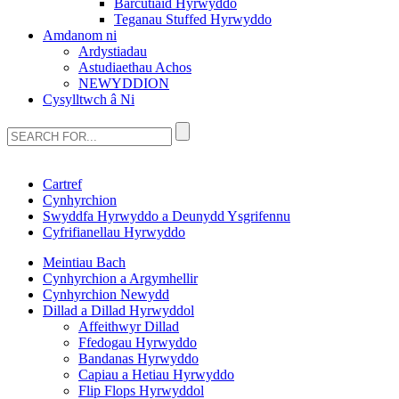
Barcutiaid Hyrwyddo
Teganau Stuffed Hyrwyddo
Amdanom ni
Ardystiadau
Astudiaethau Achos
NEWYDDION
Cysylltwch â Ni
Cartref
Cynhyrchion
Swyddfa Hyrwyddo a Deunydd Ysgrifennu
Cyfrifianellau Hyrwyddo
Meintiau Bach
Cynhyrchion a Argymhellir
Cynhyrchion Newydd
Dillad a Dillad Hyrwyddol
Affeithwyr Dillad
Ffedogau Hyrwyddo
Bandanas Hyrwyddo
Capiau a Hetiau Hyrwyddo
Flip Flops Hyrwyddol