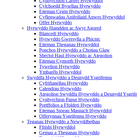
Cynhyrchion Cartref Hyrwyddol
Cylchoedd Bysellau Hyrwyddo
Eitemau Cegin Hyrwyddo
Cyflenwadau Anifeiliaid Anwes Hyrwyddol
Offer Hyrwyddo
Hyrwyddo Hamdden ac Awyr Agored
Blancedi Hyrwyddo
Hyrwyddo Gwersylla a Phicnic
Eitemau Theganau Hyrwyddol
Ponchos Hyrwyddo a Chotiau Glaw
Sbectol Haul Hyrwyddo ac Ategolion
Eitemau Cymorth Hyrwyddo
Tywelion Hyrwyddo
Ymbaréls Hyrwyddol
Swyddfa Hyrwyddo a Deunydd Ysgrifennu
Cyfrifianellau Hyrwyddo
Calendrau Hyrwyddo
Ategolion Swyddfa Hyrwyddo a Deunydd Ysgrif
Cynhyrchion Papur Hyrwyddo
Portffolios a Ffolderi Hyrwyddo
Eitemau Sioeau Masnach Hyrwyddol
Offerynnau Ysgrifennu Hyrwyddo
Teganau Hyrwyddo a Newyddbethau
Ffrisbi Hyrwyddol
Gemau a Theganau Hyrwyddo