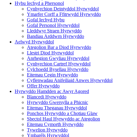
Hybu Iechyd a Phersonol
Cynhyrchion Deintyddol Hyrwyddol
Ymarfer Corff a Ffitrwydd Hyrwyddo
Gofal Iechyd Hybu
Gofal Personol Hyrwyddol
Lleddwyr Straen Hyrwyddo
Bandiau Arddwrn Hyrwyddo
Aelwyd Hyrwyddol
Ategolion Bar a Diod Hyrwyddo
Llestri Diod Hyrwyddol
Anrhegion Gwyliau Hyrwyddol
Cynhyrchion Cartref Hyrwyddol
Cylchoedd Bysellau Hyrwyddo
Eitemau Cegin Hyrwyddo
Cyflenwadau Anifeiliaid Anwes Hyrwyddol
Offer Hyrwyddo
Hyrwyddo Hamdden ac Awyr Agored
Blancedi Hyrwyddo
Hyrwyddo Gwersylla a Phicnic
Eitemau Theganau Hyrwyddol
Ponchos Hyrwyddo a Chotiau Glaw
Sbectol Haul Hyrwyddo ac Ategolion
Eitemau Cymorth Hyrwyddo
Tywelion Hyrwyddo
Ymbaréls Hyrwyddol