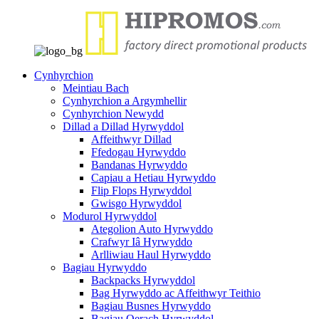
Cynhyrchion
Meintiau Bach
Cynhyrchion a Argymhellir
Cynhyrchion Newydd
Dillad a Dillad Hyrwyddol
Affeithwyr Dillad
Ffedogau Hyrwyddo
Bandanas Hyrwyddo
Capiau a Hetiau Hyrwyddo
Flip Flops Hyrwyddol
Gwisgo Hyrwyddol
Modurol Hyrwyddol
Ategolion Auto Hyrwyddo
Crafwyr Iâ Hyrwyddo
Arlliwiau Haul Hyrwyddo
Bagiau Hyrwyddo
Backpacks Hyrwyddol
Bag Hyrwyddo ac Affeithwyr Teithio
Bagiau Busnes Hyrwyddo
Bagiau Oerach Hyrwyddol