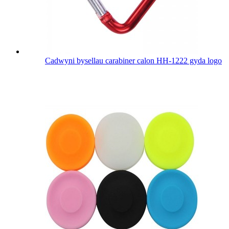
Cadwyni bysellau carabiner calon HH-1222 gyda logo