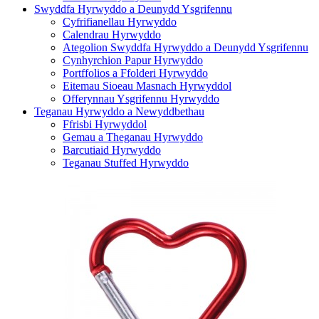
Swyddfa Hyrwyddo a Deunydd Ysgrifennu
Cyfrifianellau Hyrwyddo
Calendrau Hyrwyddo
Ategolion Swyddfa Hyrwyddo a Deunydd Ysgrifennu
Cynhyrchion Papur Hyrwyddo
Portffolios a Ffolderi Hyrwyddo
Eitemau Sioeau Masnach Hyrwyddol
Offerynnau Ysgrifennu Hyrwyddo
Teganau Hyrwyddo a Newyddbethau
Ffrisbi Hyrwyddol
Gemau a Theganau Hyrwyddo
Barcutiaid Hyrwyddo
Teganau Stuffed Hyrwyddo