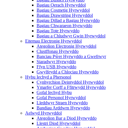
Bagiau Oerach Hyrwyddol
Bagiau Cosmetig Hyrwyddol
Bagiau Drawstring Hyrwyddol
Bagiau Dillad a Bagiau Hyrwyddo
Bagiau Chwaraeon Hyrwyddo
Bagiau Tote Hyrwyddo
Bagiau a Chludwyr Gwin Hyrwyddol
Eitemau Electronig Hyrwyddol
Ategolion Electronig Hyrwyddol
Clustffonau Hyrwyddo
Banciau Pŵer Hyrwyddo a Gwefrwyr
Siaradwyr Hyrwyddo
Ffyn USB Hyrwyddo
Gwylfeydd a Chlociau Hyrwyddo
Hybu Iechyd a Phersonol
Cynhyrchion Deintyddol Hyrwyddol
Ymarfer Corff a Ffitrwydd Hyrwyddo
Gofal Iechyd Hybu
Gofal Personol Hyrwyddol
Lleddwyr Straen Hyrwyddo
Bandiau Arddwrn Hyrwyddo
Aelwyd Hyrwyddol
Ategolion Bar a Diod Hyrwyddo
Llestri Diod Hyrwyddol