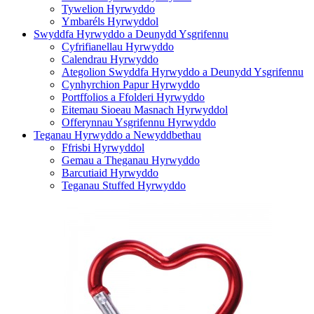
Tywelion Hyrwyddo
Ymbaréls Hyrwyddol
Swyddfa Hyrwyddo a Deunydd Ysgrifennu
Cyfrifianellau Hyrwyddo
Calendrau Hyrwyddo
Ategolion Swyddfa Hyrwyddo a Deunydd Ysgrifennu
Cynhyrchion Papur Hyrwyddo
Portffolios a Ffolderi Hyrwyddo
Eitemau Sioeau Masnach Hyrwyddol
Offerynnau Ysgrifennu Hyrwyddo
Teganau Hyrwyddo a Newyddbethau
Ffrisbi Hyrwyddol
Gemau a Theganau Hyrwyddo
Barcutiaid Hyrwyddo
Teganau Stuffed Hyrwyddo