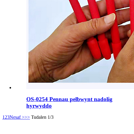
OS-0254 Pennau pelbwynt nadolig
hyrwyddo
1
2
3
Nesaf >
>>
Tudalen 1/3