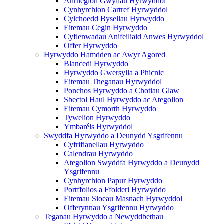
Anrhegion Gwyliau Hyrwyddol
Cynhyrchion Cartref Hyrwyddol
Cylchoedd Bysellau Hyrwyddo
Eitemau Cegin Hyrwyddo
Cyflenwadau Anifeiliaid Anwes Hyrwyddol
Offer Hyrwyddo
Hyrwyddo Hamdden ac Awyr Agored
Blancedi Hyrwyddo
Hyrwyddo Gwersylla a Phicnic
Eitemau Theganau Hyrwyddol
Ponchos Hyrwyddo a Chotiau Glaw
Sbectol Haul Hyrwyddo ac Ategolion
Eitemau Cymorth Hyrwyddo
Tywelion Hyrwyddo
Ymbaréls Hyrwyddol
Swyddfa Hyrwyddo a Deunydd Ysgrifennu
Cyfrifianellau Hyrwyddo
Calendrau Hyrwyddo
Ategolion Swyddfa Hyrwyddo a Deunydd
Ysgrifennu
Cynhyrchion Papur Hyrwyddo
Portffolios a Ffolderi Hyrwyddo
Eitemau Sioeau Masnach Hyrwyddol
Offerynnau Ysgrifennu Hyrwyddo
Teganau Hyrwyddo a Newyddbethau