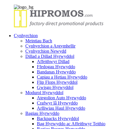
Cynhyrchion
Meintiau Bach
Cynhyrchion a Argymhellir
Cynhyrchion Newydd
Dillad a Dillad Hyrwyddol
Affeithwyr Dillad
Ffedogau Hyrwyddo
Bandanas Hyrwyddo
Capiau a Hetiau Hyrwyddo
Flip Flops Hyrwyddol
Gwisgo Hyrwyddol
Modurol Hyrwyddol
Ategolion Auto Hyrwyddo
Crafwyr Iâ Hyrwyddo
Arlliwiau Haul Hyrwyddo
Bagiau Hyrwyddo
Backpacks Hyrwyddol
Bag Hyrwyddo ac Affeithwyr Teithio
Bagiau Busnes Hyrwyddo