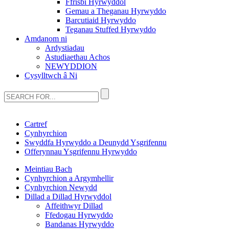
Ffrisbi Hyrwyddol
Gemau a Theganau Hyrwyddo
Barcutiaid Hyrwyddo
Teganau Stuffed Hyrwyddo
Amdanom ni
Ardystiadau
Astudiaethau Achos
NEWYDDION
Cysylltwch â Ni
Cartref
Cynhyrchion
Swyddfa Hyrwyddo a Deunydd Ysgrifennu
Offerynnau Ysgrifennu Hyrwyddo
Meintiau Bach
Cynhyrchion a Argymhellir
Cynhyrchion Newydd
Dillad a Dillad Hyrwyddol
Affeithwyr Dillad
Ffedogau Hyrwyddo
Bandanas Hyrwyddo