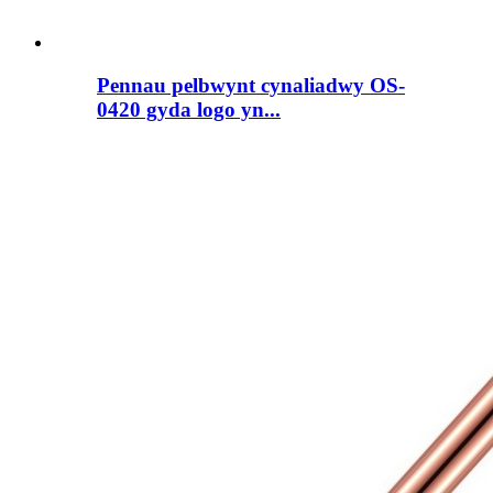
Pennau pelbwynt cynaliadwy OS-
0420 gyda logo yn...