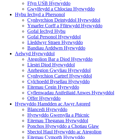
Ffyn USB Hyrwyddo
Gwylfeydd a Chlociau Hyrwyddo
Hybu Iechyd a Phersonol
Cynhyrchion Deintyddol Hyrwyddol
Ymarfer Corff a Ffitrwydd Hyrwyddo
Gofal Iechyd Hybu
Gofal Personol Hyrwyddol
Lleddwyr Straen Hyrwyddo
Bandiau Arddwrn Hyrwyddo
Aelwyd Hyrwyddol
Ategolion Bar a Diod Hyrwyddo
Llestri Diod Hyrwyddol
Anrhegion Gwyliau Hyrwyddol
Cynhyrchion Cartref Hyrwyddol
Cylchoedd Bysellau Hyrwyddo
Eitemau Cegin Hyrwyddo
Cyflenwadau Anifeiliaid Anwes Hyrwyddol
Offer Hyrwyddo
Hyrwyddo Hamdden ac Awyr Agored
Blancedi Hyrwyddo
Hyrwyddo Gwersylla a Phicnic
Eitemau Theganau Hyrwyddol
Ponchos Hyrwyddo a Chotiau Glaw
Sbectol Haul Hyrwyddo ac Ategolion
Eitemau Cymorth Hyrwyddo