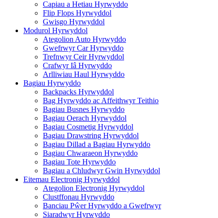
Capiau a Hetiau Hyrwyddo
Flip Flops Hyrwyddol
Gwisgo Hyrwyddol
Modurol Hyrwyddol
Ategolion Auto Hyrwyddo
Gwefrwyr Car Hyrwyddo
Trefnwyr Ceir Hyrwyddol
Crafwyr Iâ Hyrwyddo
Arlliwiau Haul Hyrwyddo
Bagiau Hyrwyddo
Backpacks Hyrwyddol
Bag Hyrwyddo ac Affeithwyr Teithio
Bagiau Busnes Hyrwyddo
Bagiau Oerach Hyrwyddol
Bagiau Cosmetig Hyrwyddol
Bagiau Drawstring Hyrwyddol
Bagiau Dillad a Bagiau Hyrwyddo
Bagiau Chwaraeon Hyrwyddo
Bagiau Tote Hyrwyddo
Bagiau a Chludwyr Gwin Hyrwyddol
Eitemau Electronig Hyrwyddol
Ategolion Electronig Hyrwyddol
Clustffonau Hyrwyddo
Banciau Pŵer Hyrwyddo a Gwefrwyr
Siaradwyr Hyrwyddo