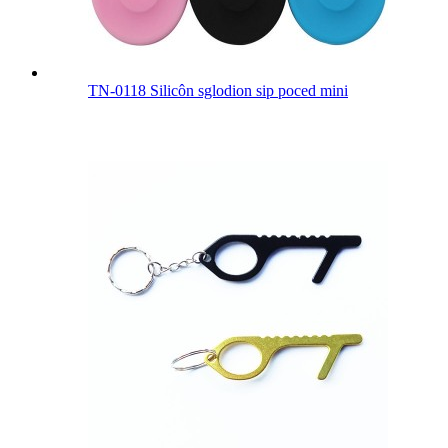
TN-0118 Silicôn sglodion sip poced mini