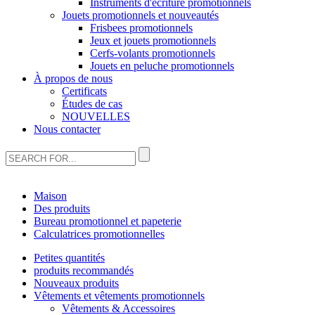
Instruments d'écriture promotionnels
Jouets promotionnels et nouveautés
Frisbees promotionnels
Jeux et jouets promotionnels
Cerfs-volants promotionnels
Jouets en peluche promotionnels
À propos de nous
Certificats
Études de cas
NOUVELLES
Nous contacter
Maison
Des produits
Bureau promotionnel et papeterie
Calculatrices promotionnelles
Petites quantités
produits recommandés
Nouveaux produits
Vêtements et vêtements promotionnels
Vêtements & Accessoires