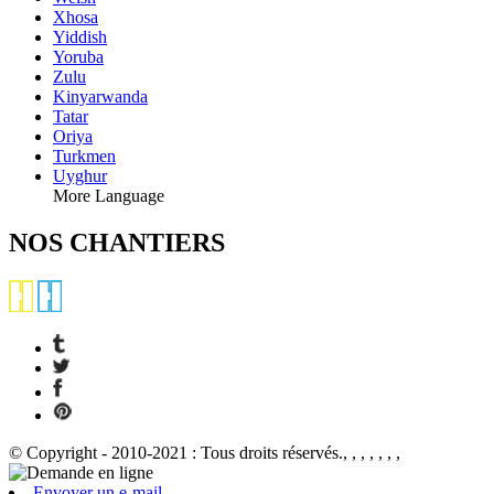
Xhosa
Yiddish
Yoruba
Zulu
Kinyarwanda
Tatar
Oriya
Turkmen
Uyghur
More Language
NOS CHANTIERS
© Copyright - 2010-2021 : Tous droits réservés., , , , , , ,
Envoyer un e-mail