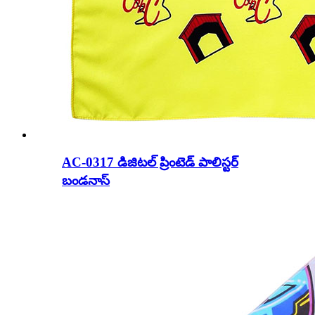
AC-0317 డిజిటల్ ప్రింటెడ్ పాలిస్టర్
బండనాస్