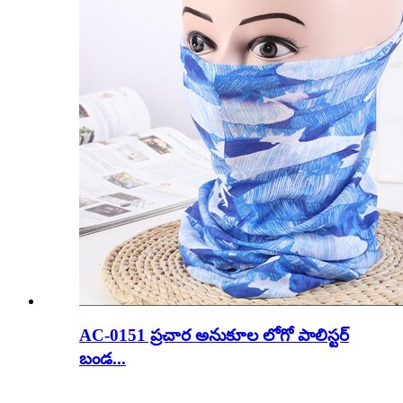
AC-0151 ప్రచార అనుకూల లోగో పాలిస్టర్
బండ...