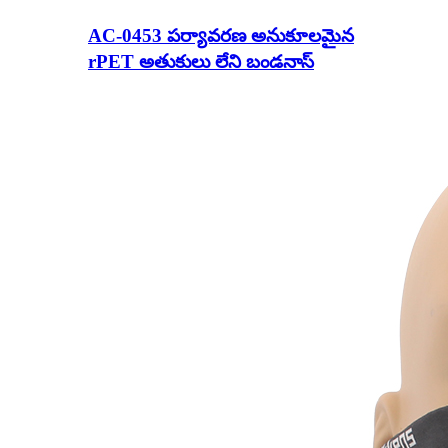
AC-0453 పర్యావరణ అనుకూలమైన
rPET అతుకులు లేని బండనాస్