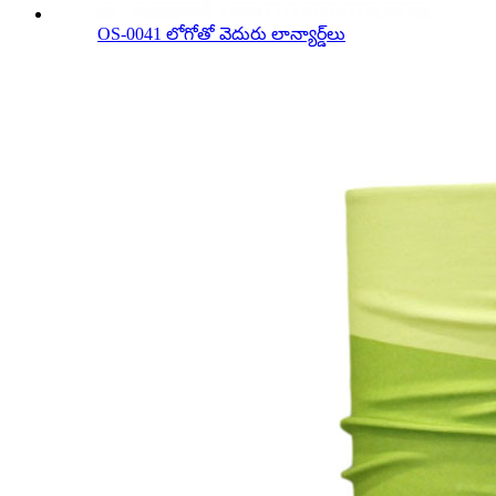
OS-0041 లోగోతో వెదురు లాన్యార్డ్‌లు