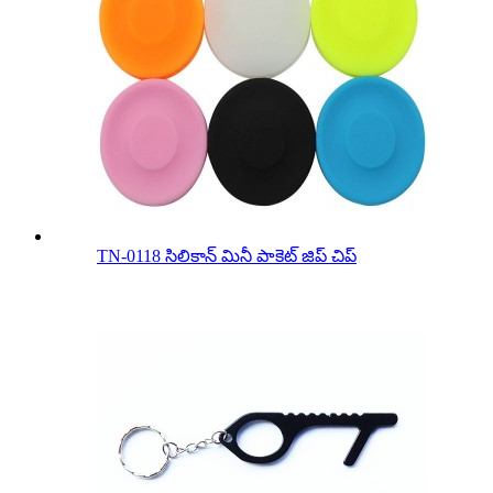
TN-0118 సిలికాన్ మినీ పాకెట్ జిప్ చిప్