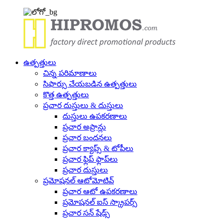
ఉత్పత్తులు
చిన్న పరిమాణాలు
సిఫార్సు చేయబడిన ఉత్పత్తులు
కొత్త ఉత్పత్తులు
ప్రచార దుస్తులు & దుస్తులు
దుస్తులు ఉపకరణాలు
ప్రచార అప్రాన్లు
ప్రచార బందనలు
ప్రచార క్యాప్స్ & టోపీలు
ప్రచార ఫ్లిప్ ఫ్లాప్‌లు
ప్రచార దుస్తులు
ప్రమోషనల్ ఆటోమోటివ్
ప్రచార ఆటో ఉపకరణాలు
ప్రమోషనల్ ఐస్ స్క్రాపర్స్
ప్రచార సన్ షేడ్స్