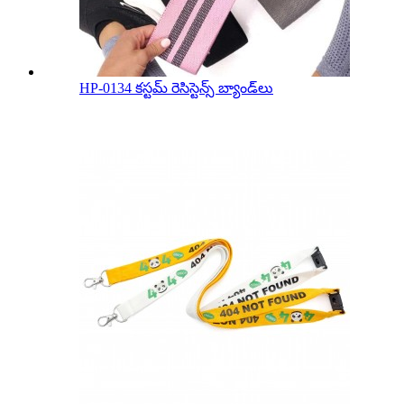
HP-0134 కస్టమ్ రెసిస్టెన్స్ బ్యాండ్‌లు