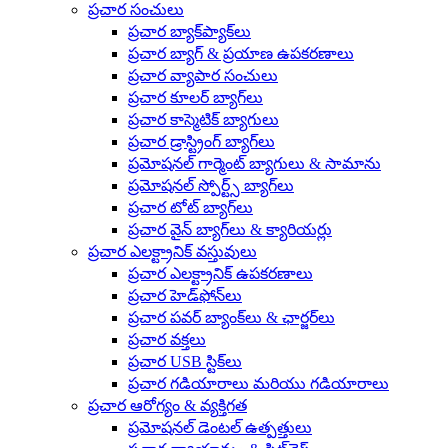
ప్రచార సంచులు
ప్రచార బ్యాక్‌ప్యాక్‌లు
ప్రచార బ్యాగ్ & ప్రయాణ ఉపకరణాలు
ప్రచార వ్యాపార సంచులు
ప్రచార కూలర్ బ్యాగ్‌లు
ప్రచార కాస్మెటిక్ బ్యాగులు
ప్రచార డ్రాస్ట్రింగ్ బ్యాగ్‌లు
ప్రమోషనల్ గార్మెంట్ బ్యాగులు & సామాను
ప్రమోషనల్ స్పోర్ట్స్ బ్యాగ్‌లు
ప్రచార టోట్ బ్యాగ్‌లు
ప్రచార వైన్ బ్యాగ్‌లు & క్యారియర్లు
ప్రచార ఎలక్ట్రానిక్ వస్తువులు
ప్రచార ఎలక్ట్రానిక్ ఉపకరణాలు
ప్రచార హెడ్‌ఫోన్‌లు
ప్రచార పవర్ బ్యాంక్‌లు & ఛార్జర్‌లు
ప్రచార వక్తలు
ప్రచార USB స్టిక్‌లు
ప్రచార గడియారాలు మరియు గడియారాలు
ప్రచార ఆరోగ్యం & వ్యక్తిగత
ప్రమోషనల్ డెంటల్ ఉత్పత్తులు