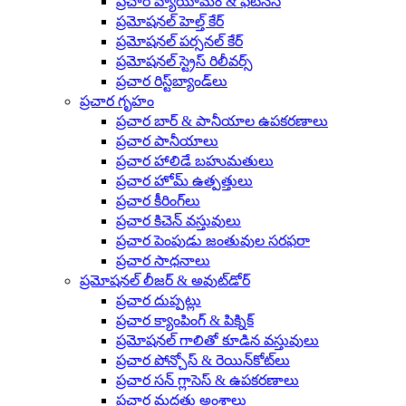
ప్రచార వ్యాయామం & ఫిట్‌నెస్
ప్రమోషనల్ హెల్త్ కేర్
ప్రమోషనల్ పర్సనల్ కేర్
ప్రమోషనల్ స్ట్రెస్ రిలీవర్స్
ప్రచార రిస్ట్‌బ్యాండ్‌లు
ప్రచార గృహం
ప్రచార బార్ & పానీయాల ఉపకరణాలు
ప్రచార పానీయాలు
ప్రచార హాలిడే బహుమతులు
ప్రచార హోమ్ ఉత్పత్తులు
ప్రచార కీరింగ్‌లు
ప్రచార కిచెన్ వస్తువులు
ప్రచార పెంపుడు జంతువుల సరఫరా
ప్రచార సాధనాలు
ప్రమోషనల్ లీజర్ & అవుట్‌డోర్
ప్రచార దుప్పట్లు
ప్రచార క్యాంపింగ్ & పిక్నిక్
ప్రమోషనల్ గాలితో కూడిన వస్తువులు
ప్రచార పోన్చోస్ & రెయిన్‌కోట్‌లు
ప్రచార సన్ గ్లాసెస్ & ఉపకరణాలు
ప్రచార మద్దతు అంశాలు