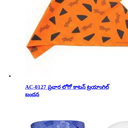
AC-0127 ప్రచార లోగో కాటన్ ట్రయాంగిల్
బందన