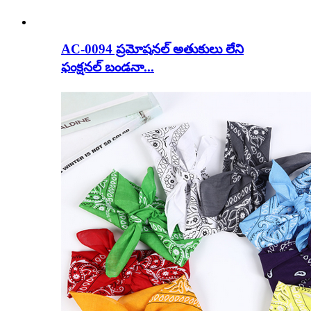
AC-0094 ప్రమోషనల్ అతుకులు లేని
ఫంక్షనల్ బండనా...