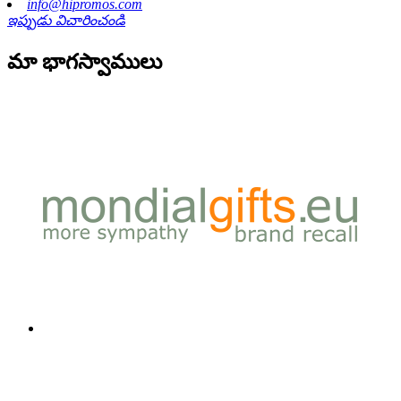
info@hipromos.com
ఇప్పుడు విచారించండి
మా భాగస్వాములు