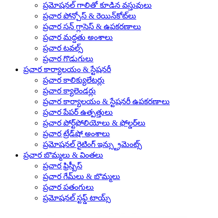
ప్రమోషనల్ గాలితో కూడిన వస్తువులు
ప్రచార పోన్చోస్ & రెయిన్‌కోట్‌లు
ప్రచార సన్ గ్లాసెస్ & ఉపకరణాలు
ప్రచార మద్దతు అంశాలు
ప్రచార టవల్స్
ప్రచార గొడుగులు
ప్రచార కార్యాలయం & స్టేషనరీ
ప్రచార కాలిక్యులేటర్లు
ప్రచార క్యాలెండర్లు
ప్రచార కార్యాలయం & స్టేషనరీ ఉపకరణాలు
ప్రచార పేపర్ ఉత్పత్తులు
ప్రచార పోర్ట్‌ఫోలియోలు & ఫోల్డర్‌లు
ప్రచార ట్రేడ్‌షో అంశాలు
ప్రమోషనల్ రైటింగ్ ఇన్స్ట్రుమెంట్స్
ప్రచార బొమ్మలు & వింతలు
ప్రచార ఫ్రిస్బీస్
ప్రచార గేమ్‌లు & బొమ్మలు
ప్రచార పతంగులు
ప్రమోషనల్ స్టఫ్డ్ టాయ్స్