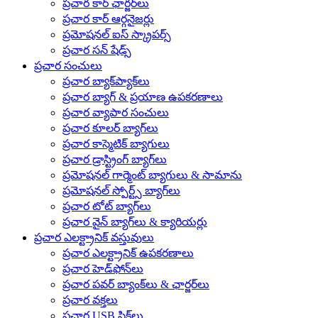
ప్రచార కార్ ఛార్జర్‌లు
ప్రచార కార్ ఆర్గనైజర్లు
ప్రమోషనల్ ఐస్ స్క్రాపర్స్
ప్రచార సన్ షేడ్స్
ప్రచార సంచులు
ప్రచార బ్యాక్‌ప్యాక్‌లు
ప్రచార బ్యాగ్ & ప్రయాణ ఉపకరణాలు
ప్రచార వ్యాపార సంచులు
ప్రచార కూలర్ బ్యాగ్‌లు
ప్రచార కాస్మెటిక్ బ్యాగులు
ప్రచార డ్రాస్ట్రింగ్ బ్యాగ్‌లు
ప్రమోషనల్ గార్మెంట్ బ్యాగులు & సామాను
ప్రమోషనల్ స్పోర్ట్స్ బ్యాగ్‌లు
ప్రచార టోట్ బ్యాగ్‌లు
ప్రచార వైన్ బ్యాగ్‌లు & క్యారియర్లు
ప్రచార ఎలక్ట్రానిక్ వస్తువులు
ప్రచార ఎలక్ట్రానిక్ ఉపకరణాలు
ప్రచార హెడ్‌ఫోన్‌లు
ప్రచార పవర్ బ్యాంక్‌లు & ఛార్జర్‌లు
ప్రచార వక్తలు
ప్రచార USB స్టిక్‌లు