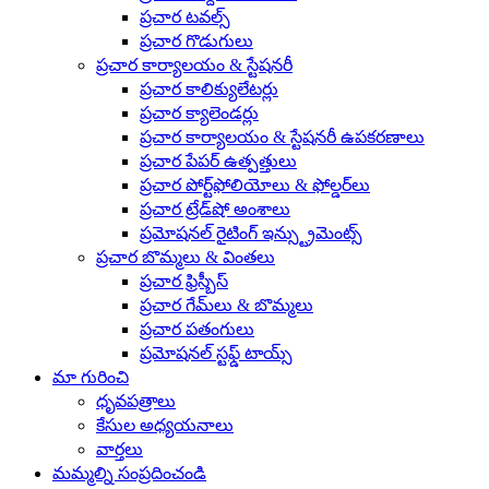
ప్రచార టవల్స్
ప్రచార గొడుగులు
ప్రచార కార్యాలయం & స్టేషనరీ
ప్రచార కాలిక్యులేటర్లు
ప్రచార క్యాలెండర్లు
ప్రచార కార్యాలయం & స్టేషనరీ ఉపకరణాలు
ప్రచార పేపర్ ఉత్పత్తులు
ప్రచార పోర్ట్‌ఫోలియోలు & ఫోల్డర్‌లు
ప్రచార ట్రేడ్‌షో అంశాలు
ప్రమోషనల్ రైటింగ్ ఇన్స్ట్రుమెంట్స్
ప్రచార బొమ్మలు & వింతలు
ప్రచార ఫ్రిస్బీస్
ప్రచార గేమ్‌లు & బొమ్మలు
ప్రచార పతంగులు
ప్రమోషనల్ స్టఫ్డ్ టాయ్స్
మా గురించి
ధృవపత్రాలు
కేసుల అధ్యయనాలు
వార్తలు
మమ్మల్ని సంప్రదించండి