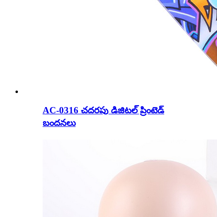
AC-0316 చదరపు డిజిటల్ ప్రింటెడ్
బందనలు