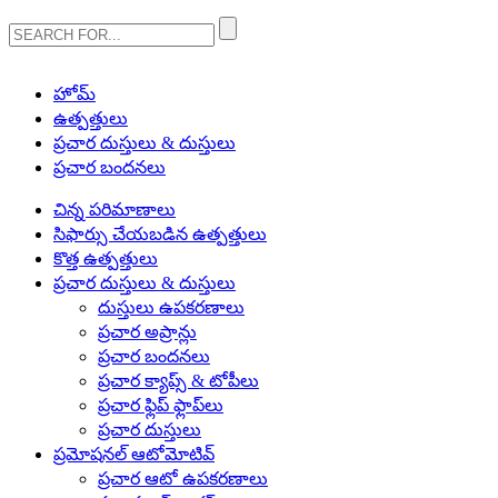
హోమ్
ఉత్పత్తులు
ప్రచార దుస్తులు & దుస్తులు
ప్రచార బందనలు
చిన్న పరిమాణాలు
సిఫార్సు చేయబడిన ఉత్పత్తులు
కొత్త ఉత్పత్తులు
ప్రచార దుస్తులు & దుస్తులు
దుస్తులు ఉపకరణాలు
ప్రచార అప్రాన్లు
ప్రచార బందనలు
ప్రచార క్యాప్స్ & టోపీలు
ప్రచార ఫ్లిప్ ఫ్లాప్‌లు
ప్రచార దుస్తులు
ప్రమోషనల్ ఆటోమోటివ్
ప్రచార ఆటో ఉపకరణాలు