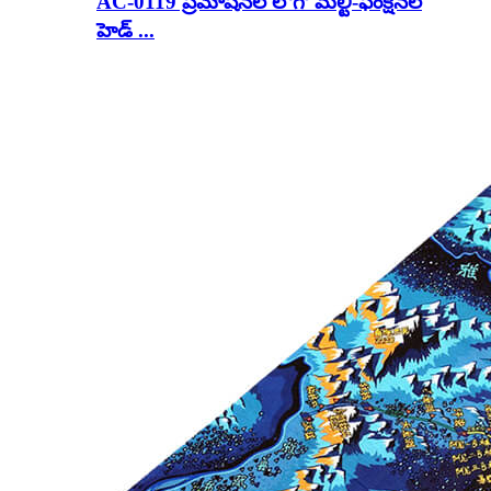
AC-0119 ప్రమోషనల్ లోగో మల్టీ-ఫంక్షనల్
హెడ్ ...