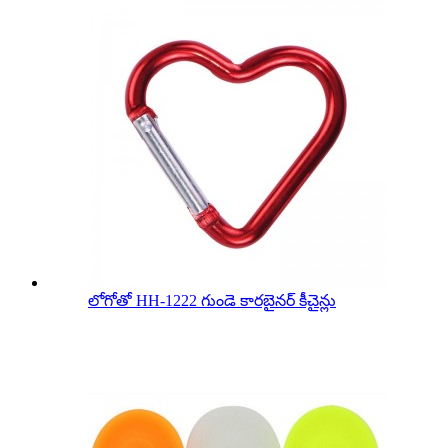
లోగోతో HH-1222 గుండె కారబైనర్ కీచైన్లు