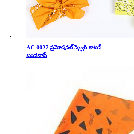
AC-0027 ప్రమోషనల్ స్క్వేర్ కాటన్
బండనాస్