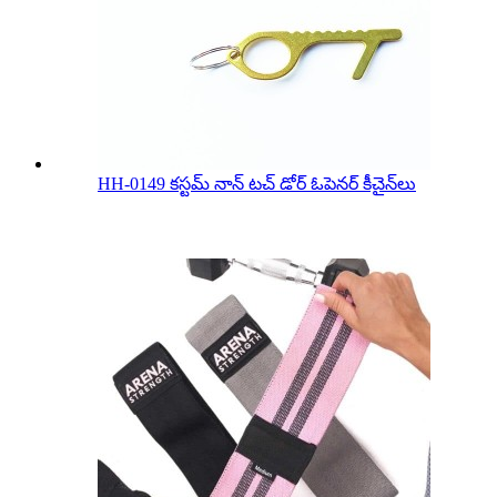
HH-0149 కస్టమ్ నాన్ టచ్ డోర్ ఓపెనర్ కీచైన్‌లు