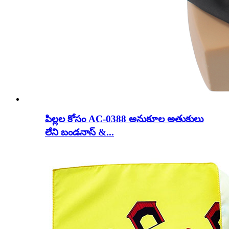
పిల్లల కోసం AC-0388 అనుకూల అతుకులు
లేని బండనాస్ &...