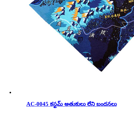
AC-0045 కస్టమ్ అతుకులు లేని బందనలు