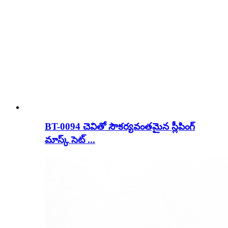
BT-0094 చెవితో సౌకర్యవంతమైన స్లీపింగ్
మాస్క్ సెట్ ...