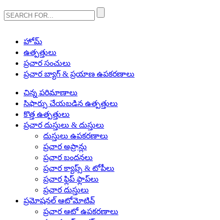
హోమ్
ఉత్పత్తులు
ప్రచార సంచులు
ప్రచార బ్యాగ్ & ప్రయాణ ఉపకరణాలు
చిన్న పరిమాణాలు
సిఫార్సు చేయబడిన ఉత్పత్తులు
కొత్త ఉత్పత్తులు
ప్రచార దుస్తులు & దుస్తులు
దుస్తులు ఉపకరణాలు
ప్రచార అప్రాన్లు
ప్రచార బందనలు
ప్రచార క్యాప్స్ & టోపీలు
ప్రచార ఫ్లిప్ ఫ్లాప్‌లు
ప్రచార దుస్తులు
ప్రమోషనల్ ఆటోమోటివ్
ప్రచార ఆటో ఉపకరణాలు