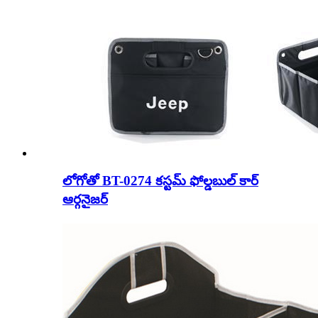
లోగోతో BT-0274 కస్టమ్ ఫోల్డబుల్ కార్
ఆర్గనైజర్