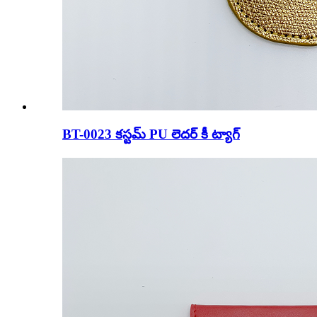
BT-0023 కస్టమ్ PU లెదర్ కీ ట్యాగ్