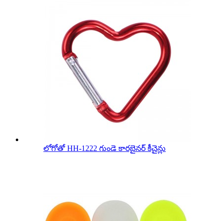
లోగోతో HH-1222 గుండె కారబైనర్ కీచైన్లు