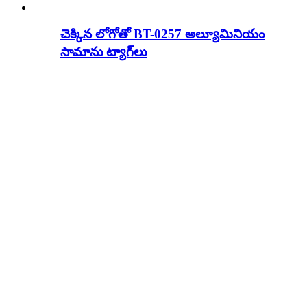
చెక్కిన లోగోతో BT-0257 అల్యూమినియం
సామాను ట్యాగ్‌లు