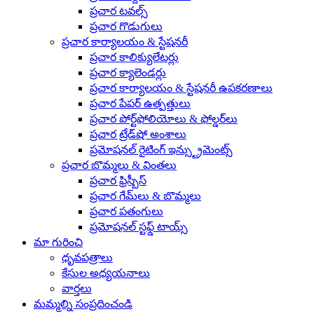
ప్రచార టవల్స్
ప్రచార గొడుగులు
ప్రచార కార్యాలయం & స్టేషనరీ
ప్రచార కాలిక్యులేటర్లు
ప్రచార క్యాలెండర్లు
ప్రచార కార్యాలయం & స్టేషనరీ ఉపకరణాలు
ప్రచార పేపర్ ఉత్పత్తులు
ప్రచార పోర్ట్‌ఫోలియోలు & ఫోల్డర్‌లు
ప్రచార ట్రేడ్‌షో అంశాలు
ప్రమోషనల్ రైటింగ్ ఇన్స్ట్రుమెంట్స్
ప్రచార బొమ్మలు & వింతలు
ప్రచార ఫ్రిస్బీస్
ప్రచార గేమ్‌లు & బొమ్మలు
ప్రచార పతంగులు
ప్రమోషనల్ స్టఫ్డ్ టాయ్స్
మా గురించి
ధృవపత్రాలు
కేసుల అధ్యయనాలు
వార్తలు
మమ్మల్ని సంప్రదించండి