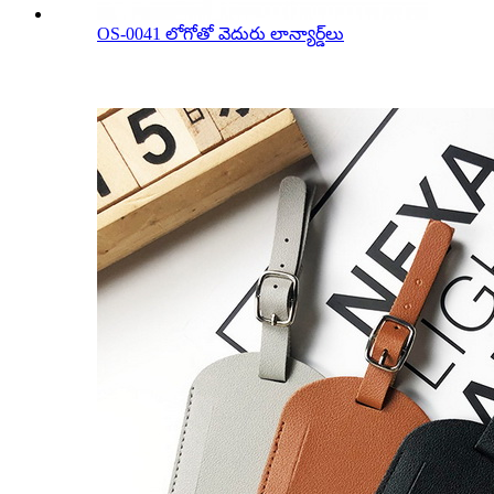
OS-0041 లోగోతో వెదురు లాన్యార్డ్‌లు