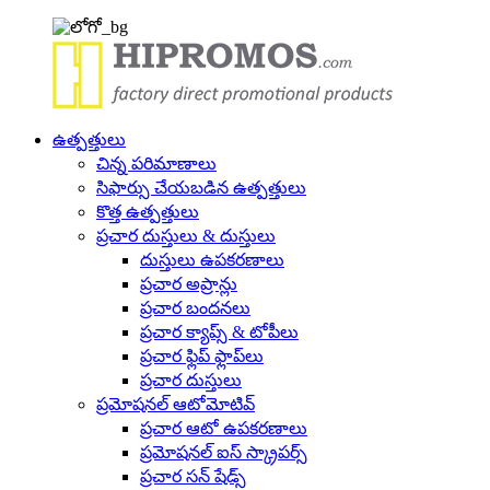
ఉత్పత్తులు
చిన్న పరిమాణాలు
సిఫార్సు చేయబడిన ఉత్పత్తులు
కొత్త ఉత్పత్తులు
ప్రచార దుస్తులు & దుస్తులు
దుస్తులు ఉపకరణాలు
ప్రచార అప్రాన్లు
ప్రచార బందనలు
ప్రచార క్యాప్స్ & టోపీలు
ప్రచార ఫ్లిప్ ఫ్లాప్‌లు
ప్రచార దుస్తులు
ప్రమోషనల్ ఆటోమోటివ్
ప్రచార ఆటో ఉపకరణాలు
ప్రమోషనల్ ఐస్ స్క్రాపర్స్
ప్రచార సన్ షేడ్స్