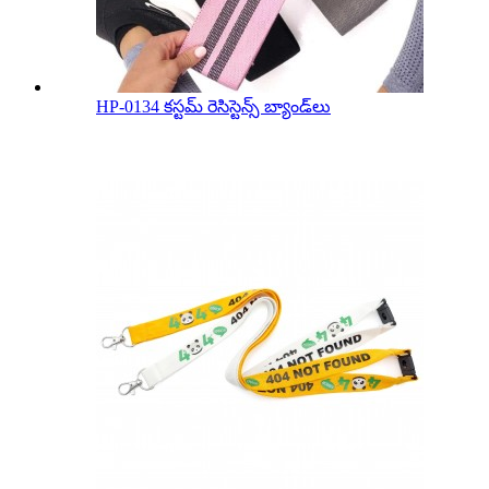
HP-0134 కస్టమ్ రెసిస్టెన్స్ బ్యాండ్‌లు