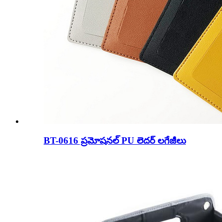
BT-0616 ప్రమోషనల్ PU లెదర్ లగేజీలు