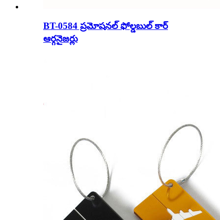
BT-0584 ప్రమోషనల్ ఫోల్డబుల్ కార్
ఆర్గనైజర్లు