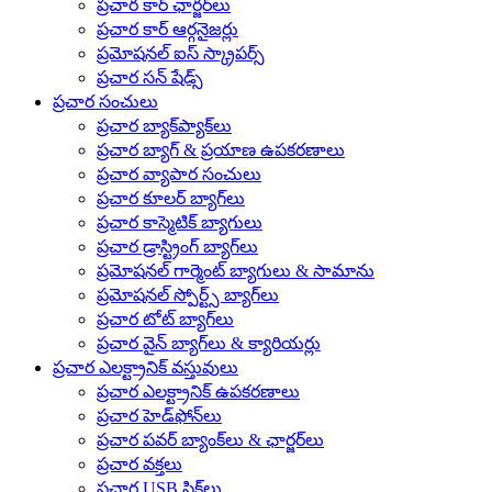
ప్రచార కార్ ఛార్జర్‌లు
ప్రచార కార్ ఆర్గనైజర్లు
ప్రమోషనల్ ఐస్ స్క్రాపర్స్
ప్రచార సన్ షేడ్స్
ప్రచార సంచులు
ప్రచార బ్యాక్‌ప్యాక్‌లు
ప్రచార బ్యాగ్ & ప్రయాణ ఉపకరణాలు
ప్రచార వ్యాపార సంచులు
ప్రచార కూలర్ బ్యాగ్‌లు
ప్రచార కాస్మెటిక్ బ్యాగులు
ప్రచార డ్రాస్ట్రింగ్ బ్యాగ్‌లు
ప్రమోషనల్ గార్మెంట్ బ్యాగులు & సామాను
ప్రమోషనల్ స్పోర్ట్స్ బ్యాగ్‌లు
ప్రచార టోట్ బ్యాగ్‌లు
ప్రచార వైన్ బ్యాగ్‌లు & క్యారియర్లు
ప్రచార ఎలక్ట్రానిక్ వస్తువులు
ప్రచార ఎలక్ట్రానిక్ ఉపకరణాలు
ప్రచార హెడ్‌ఫోన్‌లు
ప్రచార పవర్ బ్యాంక్‌లు & ఛార్జర్‌లు
ప్రచార వక్తలు
ప్రచార USB స్టిక్‌లు