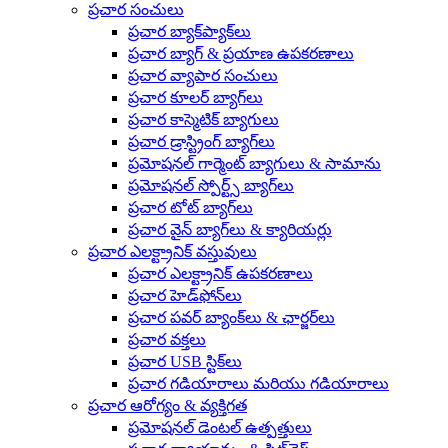
ప్రచార సంచులు
ప్రచార బ్యాక్‌ప్యాక్‌లు
ప్రచార బ్యాగ్ & ప్రయాణ ఉపకరణాలు
ప్రచార వ్యాపార సంచులు
ప్రచార కూలర్ బ్యాగ్‌లు
ప్రచార కాస్మెటిక్ బ్యాగులు
ప్రచార డ్రాస్ట్రింగ్ బ్యాగ్‌లు
ప్రమోషనల్ గార్మెంట్ బ్యాగులు & సామాను
ప్రమోషనల్ స్పోర్ట్స్ బ్యాగ్‌లు
ప్రచార టోట్ బ్యాగ్‌లు
ప్రచార వైన్ బ్యాగ్‌లు & క్యారియర్లు
ప్రచార ఎలక్ట్రానిక్ వస్తువులు
ప్రచార ఎలక్ట్రానిక్ ఉపకరణాలు
ప్రచార హెడ్‌ఫోన్‌లు
ప్రచార పవర్ బ్యాంక్‌లు & ఛార్జర్‌లు
ప్రచార వక్తలు
ప్రచార USB స్టిక్‌లు
ప్రచార గడియారాలు మరియు గడియారాలు
ప్రచార ఆరోగ్యం & వ్యక్తిగత
ప్రమోషనల్ డెంటల్ ఉత్పత్తులు