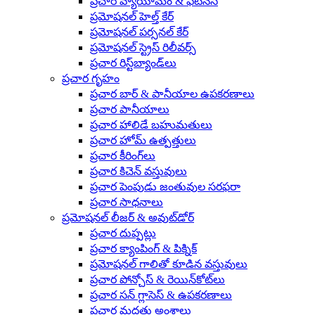
ప్రచార వ్యాయామం & ఫిట్‌నెస్
ప్రమోషనల్ హెల్త్ కేర్
ప్రమోషనల్ పర్సనల్ కేర్
ప్రమోషనల్ స్ట్రెస్ రిలీవర్స్
ప్రచార రిస్ట్‌బ్యాండ్‌లు
ప్రచార గృహం
ప్రచార బార్ & పానీయాల ఉపకరణాలు
ప్రచార పానీయాలు
ప్రచార హాలిడే బహుమతులు
ప్రచార హోమ్ ఉత్పత్తులు
ప్రచార కీరింగ్‌లు
ప్రచార కిచెన్ వస్తువులు
ప్రచార పెంపుడు జంతువుల సరఫరా
ప్రచార సాధనాలు
ప్రమోషనల్ లీజర్ & అవుట్‌డోర్
ప్రచార దుప్పట్లు
ప్రచార క్యాంపింగ్ & పిక్నిక్
ప్రమోషనల్ గాలితో కూడిన వస్తువులు
ప్రచార పోన్చోస్ & రెయిన్‌కోట్‌లు
ప్రచార సన్ గ్లాసెస్ & ఉపకరణాలు
ప్రచార మద్దతు అంశాలు