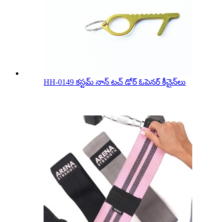
HH-0149 కస్టమ్ నాన్ టచ్ డోర్ ఓపెనర్ కీచైన్‌లు