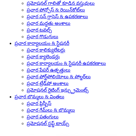
ప్రమోషనల్ గాలితో కూడిన వస్తువులు
ప్రచార పోన్చోస్ & రెయిన్‌కోట్‌లు
ప్రచార సన్ గ్లాసెస్ & ఉపకరణాలు
ప్రచార మద్దతు అంశాలు
ప్రచార టవల్స్
ప్రచార గొడుగులు
ప్రచార కార్యాలయం & స్టేషనరీ
ప్రచార కాలిక్యులేటర్లు
ప్రచార క్యాలెండర్లు
ప్రచార కార్యాలయం & స్టేషనరీ ఉపకరణాలు
ప్రచార పేపర్ ఉత్పత్తులు
ప్రచార పోర్ట్‌ఫోలియోలు & ఫోల్డర్‌లు
ప్రచార ట్రేడ్‌షో అంశాలు
ప్రమోషనల్ రైటింగ్ ఇన్స్ట్రుమెంట్స్
ప్రచార బొమ్మలు & వింతలు
ప్రచార ఫ్రిస్బీస్
ప్రచార గేమ్‌లు & బొమ్మలు
ప్రచార పతంగులు
ప్రమోషనల్ స్టఫ్డ్ టాయ్స్