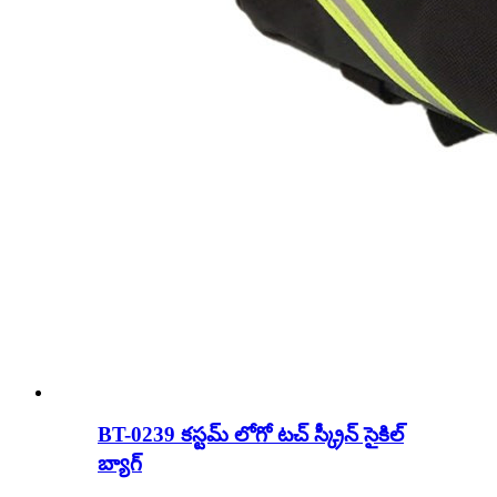
BT-0239 కస్టమ్ లోగో టచ్ స్క్రీన్ సైకిల్
బ్యాగ్