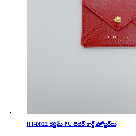
BT-0022 కస్టమ్ PU లెదర్ కార్డ్ హోల్డర్‌లు