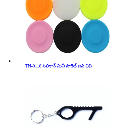
TN-0118 సిలికాన్ మినీ పాకెట్ జిప్ చిప్