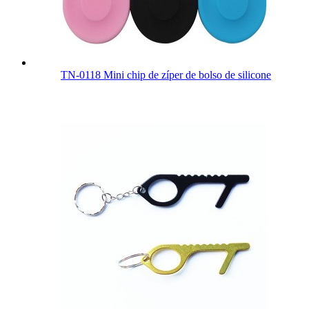
TN-0118 Mini chip de zíper de bolso de silicone