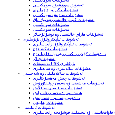
تەشۋىقات سومكىسى
تەشۋىق سوۋۇتقۇچ سومكىسى
تەشۋىقات گىرىم بۇيۇملىرى
تەشۋىقات سىزىش سومكىسى
تەشۋىقات كىيىم خالتىسى ۋە يۈك-تاق
تەشۋىقات سومكىسى
تەشۋىقات سومكىسى
تەشۋىقات ھاراق خالتىسى ۋە توشۇغۇچىلار
تەشۋىقات ئېلېكترونلۇق بۇيۇملىرى
تەشۋىقات ئېلېكترونلۇق زاپچاسلىرى
تەشۋىقات تىڭشىغۇچ
تەشۋىقات كۈچى بانكىسى ۋە توك قاچىلىغۇچ
تەشۋىقاتچىلار
تەشۋىقات USB تاياقلىرى
تەشۋىقات سائەتلىرى ۋە سائەتلىرى
تەشۋىقات ساغلاملىقى ۋە شەخسىي
تەشۋىقات چىش مەھسۇلاتلىرى
تەشۋىقات مەشىقى ۋە بەدەن چېنىقتۇرۇش
تەشۋىقات ساقلىقنى ساقلاش
شەخسىي شەخسىي ئاسراش
تەشۋىق بېسىمنى پەسەيتىش
تەشۋىقات بەلبېغى
تەشۋىقات ئائىلىسى
قاۋاقخانىسى ۋە ئىچىملىك ​​قوشۇمچە زاپچاسلىرى