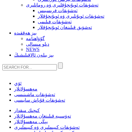
تەشۋىقات ئويۇنچۇقلىرى ۋە رومانلىرى
تەشۋىقات فرىسبىس
تەشۋىقات ئويۇنلىرى ۋە ئويۇنچۇقلار
تەشۋىقات فىلىمى
تەشۋىق قىلىنغان ئويۇنچۇقلار
بىز ھەققىدە
گۇۋاھنامە
دېلو مىسالى
NEWS
بىز بىلەن ئالاقىلىشىڭ
ئۆي
مەھسۇلاتلار
تەشۋىقات ماشىنىسى
تەشۋىقات قۇياش سايىسى
كىچىك مىقدار
تەۋسىيە قىلىنغان مەھسۇلاتلار
يېڭى مەھسۇلاتلار
تەشۋىقات كىيىملىرى ۋە كىيىملىرى