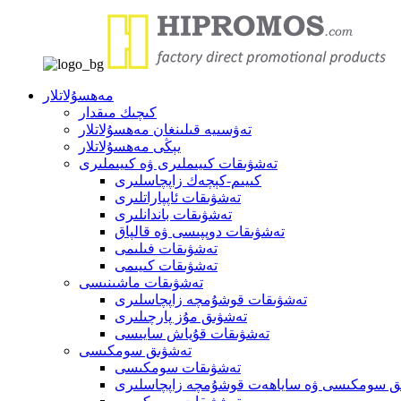
مەھسۇلاتلار
كىچىك مىقدار
تەۋسىيە قىلىنغان مەھسۇلاتلار
يېڭى مەھسۇلاتلار
تەشۋىقات كىيىملىرى ۋە كىيىملىرى
كىيىم-كېچەك زاپچاسلىرى
تەشۋىقات ئاپپاراتلىرى
تەشۋىقات باندانلىرى
تەشۋىقات دوپپىسى ۋە قالپاق
تەشۋىقات فىلىمى
تەشۋىقات كىيىمى
تەشۋىقات ماشىنىسى
تەشۋىقات قوشۇمچە زاپچاسلىرى
تەشۋىق مۇز پارچىلىرى
تەشۋىقات قۇياش سايىسى
تەشۋىق سومكىسى
تەشۋىقات سومكىسى
ق سومكىسى ۋە ساياھەت قوشۇمچە زاپچاسلىرى