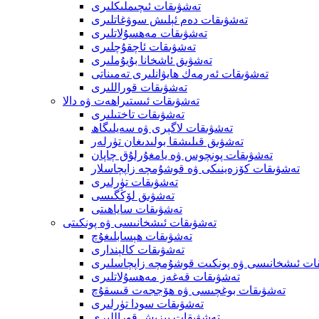
تەشۋىقات ئىچىملىكلىرى
تەشۋىقات دەم ئېلىش سوۋغاتلىرى
تەشۋىقات مەھسۇلاتلىرى
تەشۋىقات ئاچقۇچلىرى
تەشۋىق ئاشخانا بۇيۇملىرى
تەشۋىقات ئەرمەك ھايۋانلىرى تەمىناتى
تەشۋىقات قوراللىرى
تەشۋىقات ئىستىراھەت ۋە دالا
تەشۋىقات تاختىلىرى
تەشۋىقات لاگېرى ۋە سەيلىگاھ
تەشۋىق قىلىشقا بولىدىغان تۈرلەر
تەشۋىقات پونچوس ۋە يامغۇرلۇق چاپان
تەشۋىقات كۆزەينىكى ۋە قوشۇمچە زاپچاسلار
تەشۋىقات تۈرلىرى
تەشۋىق لۆڭگىسى
تەشۋىقات ساياھىتى
تەشۋىقات ئىشخانىسى ۋە پونكىتى
تەشۋىقات ھېسابلىغۇچ
تەشۋىقات كالېندارى
ات ئىشخانىسى ۋە پونكىت قوشۇمچە زاپچاسلىرى
تەشۋىقات قەغەز مەھسۇلاتلىرى
تەشۋىقات بوغچىسى ۋە ھۆججەت قىسقۇچ
تەشۋىقات سودا تۈرلىرى
تەشۋىقات يېزىش قوراللىرى