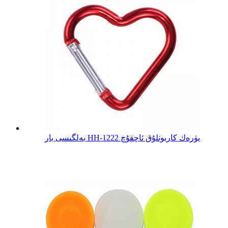
بەلگىسى بار HH-1222 يۈرەك كاربونلۇق ئاچقۇچ