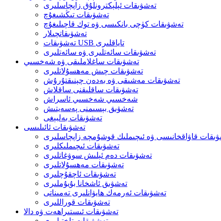
تەشۋىقات ئېلېكترونلۇق زاپچاسلىرى
تەشۋىقات تىڭشىغۇچ
تەشۋىقات كۈچى بانكىسى ۋە توك قاچىلىغۇچ
تەشۋىقاتچىلار
تەشۋىقات USB تاياقلىرى
تەشۋىقات سائەتلىرى ۋە سائەتلىرى
تەشۋىقات ساغلاملىقى ۋە شەخسىي
تەشۋىقات چىش مەھسۇلاتلىرى
تەشۋىقات مەشىقى ۋە بەدەن چېنىقتۇرۇش
تەشۋىقات ساقلىقنى ساقلاش
شەخسىي شەخسىي ئاسراش
تەشۋىق بېسىمنى پەسەيتىش
تەشۋىقات بەلبېغى
تەشۋىقات ئائىلىسى
ىقات قاۋاقخانىسى ۋە ئىچىملىك ​​قوشۇمچە زاپچاسلىرى
تەشۋىقات ئىچىملىكلىرى
تەشۋىقات دەم ئېلىش سوۋغاتلىرى
تەشۋىقات مەھسۇلاتلىرى
تەشۋىقات ئاچقۇچلىرى
تەشۋىق ئاشخانا بۇيۇملىرى
تەشۋىقات ئەرمەك ھايۋانلىرى تەمىناتى
تەشۋىقات قوراللىرى
تەشۋىقات ئىستىراھەت ۋە دالا
تەشۋىقات تاختىلىرى