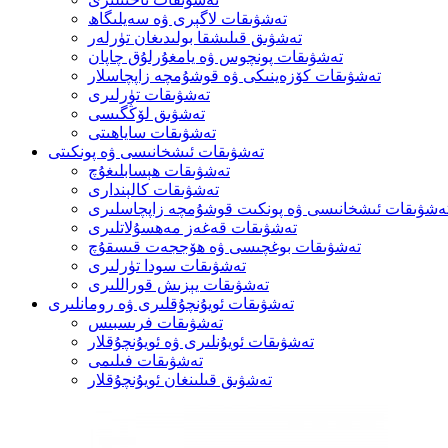
تەشۋىقات لاگېرى ۋە سەيلىگاھ
تەشۋىق قىلىشقا بولىدىغان تۈرلەر
تەشۋىقات پونچوس ۋە يامغۇرلۇق چاپان
تەشۋىقات كۆزەينىكى ۋە قوشۇمچە زاپچاسلار
تەشۋىقات تۈرلىرى
تەشۋىق لۆڭگىسى
تەشۋىقات ساياھىتى
تەشۋىقات ئىشخانىسى ۋە پونكىتى
تەشۋىقات ھېسابلىغۇچ
تەشۋىقات كالېندارى
ەشۋىقات ئىشخانىسى ۋە پونكىت قوشۇمچە زاپچاسلىرى
تەشۋىقات قەغەز مەھسۇلاتلىرى
تەشۋىقات بوغچىسى ۋە ھۆججەت قىسقۇچ
تەشۋىقات سودا تۈرلىرى
تەشۋىقات يېزىش قوراللىرى
تەشۋىقات ئويۇنچۇقلىرى ۋە رومانلىرى
تەشۋىقات فرىسبىس
تەشۋىقات ئويۇنلىرى ۋە ئويۇنچۇقلار
تەشۋىقات فىلىمى
تەشۋىق قىلىنغان ئويۇنچۇقلار