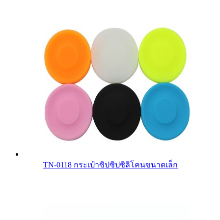
TN-0118 กระเป๋าซิปซิปซิลิโคนขนาดเล็ก