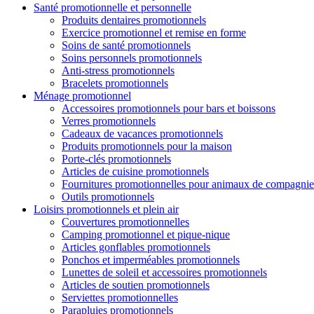
Santé promotionnelle et personnelle
Produits dentaires promotionnels
Exercice promotionnel et remise en forme
Soins de santé promotionnels
Soins personnels promotionnels
Anti-stress promotionnels
Bracelets promotionnels
Ménage promotionnel
Accessoires promotionnels pour bars et boissons
Verres promotionnels
Cadeaux de vacances promotionnels
Produits promotionnels pour la maison
Porte-clés promotionnels
Articles de cuisine promotionnels
Fournitures promotionnelles pour animaux de compagnie
Outils promotionnels
Loisirs promotionnels et plein air
Couvertures promotionnelles
Camping promotionnel et pique-nique
Articles gonflables promotionnels
Ponchos et imperméables promotionnels
Lunettes de soleil et accessoires promotionnels
Articles de soutien promotionnels
Serviettes promotionnelles
Parapluies promotionnels