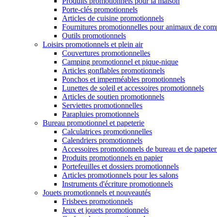
Produits promotionnels pour la maison
Porte-clés promotionnels
Articles de cuisine promotionnels
Fournitures promotionnelles pour animaux de com
Outils promotionnels
Loisirs promotionnels et plein air
Couvertures promotionnelles
Camping promotionnel et pique-nique
Articles gonflables promotionnels
Ponchos et imperméables promotionnels
Lunettes de soleil et accessoires promotionnels
Articles de soutien promotionnels
Serviettes promotionnelles
Parapluies promotionnels
Bureau promotionnel et papeterie
Calculatrices promotionnelles
Calendriers promotionnels
Accessoires promotionnels de bureau et de papeter
Produits promotionnels en papier
Portefeuilles et dossiers promotionnels
Articles promotionnels pour les salons
Instruments d'écriture promotionnels
Jouets promotionnels et nouveautés
Frisbees promotionnels
Jeux et jouets promotionnels