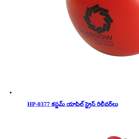
HP-0377 కస్టమ్ యాపిల్ స్ట్రెస్ రిలీవర్‌లు