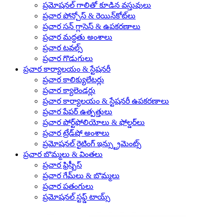
ప్రమోషనల్ గాలితో కూడిన వస్తువులు
ప్రచార పోన్చోస్ & రెయిన్‌కోట్‌లు
ప్రచార సన్ గ్లాసెస్ & ఉపకరణాలు
ప్రచార మద్దతు అంశాలు
ప్రచార టవల్స్
ప్రచార గొడుగులు
ప్రచార కార్యాలయం & స్టేషనరీ
ప్రచార కాలిక్యులేటర్లు
ప్రచార క్యాలెండర్లు
ప్రచార కార్యాలయం & స్టేషనరీ ఉపకరణాలు
ప్రచార పేపర్ ఉత్పత్తులు
ప్రచార పోర్ట్‌ఫోలియోలు & ఫోల్డర్‌లు
ప్రచార ట్రేడ్‌షో అంశాలు
ప్రమోషనల్ రైటింగ్ ఇన్స్ట్రుమెంట్స్
ప్రచార బొమ్మలు & వింతలు
ప్రచార ఫ్రిస్బీస్
ప్రచార గేమ్‌లు & బొమ్మలు
ప్రచార పతంగులు
ప్రమోషనల్ స్టఫ్డ్ టాయ్స్