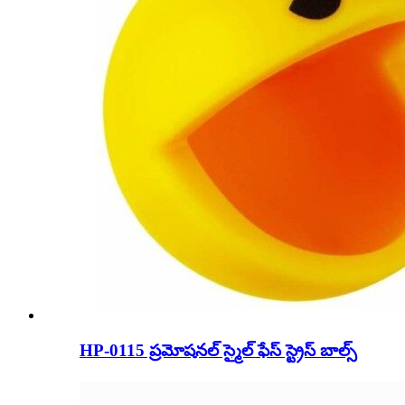
HP-0115 ప్రమోషనల్ స్మైల్ ఫేస్ స్ట్రెస్ బాల్స్