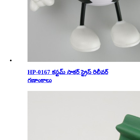
HP-0167 కస్టమ్ సాకర్ స్ట్రెస్ రిలీవర్
గణాంకాలు