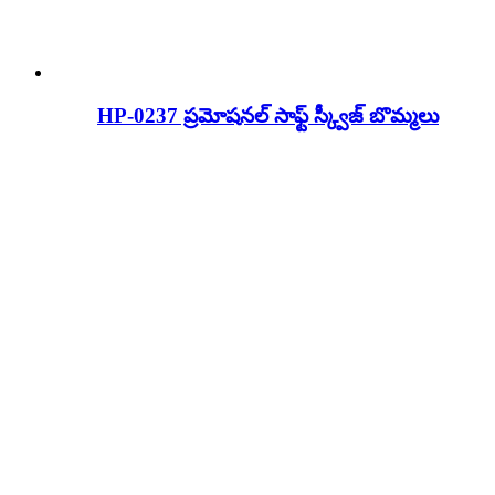
HP-0237 ప్రమోషనల్ సాఫ్ట్ స్క్వీజ్ బొమ్మలు