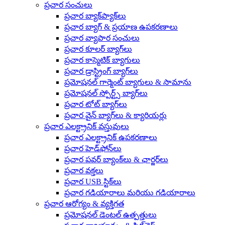
ప్రచార సంచులు
ప్రచార బ్యాక్‌ప్యాక్‌లు
ప్రచార బ్యాగ్ & ప్రయాణ ఉపకరణాలు
ప్రచార వ్యాపార సంచులు
ప్రచార కూలర్ బ్యాగ్‌లు
ప్రచార కాస్మెటిక్ బ్యాగులు
ప్రచార డ్రాస్ట్రింగ్ బ్యాగ్‌లు
ప్రమోషనల్ గార్మెంట్ బ్యాగులు & సామాను
ప్రమోషనల్ స్పోర్ట్స్ బ్యాగ్‌లు
ప్రచార టోట్ బ్యాగ్‌లు
ప్రచార వైన్ బ్యాగ్‌లు & క్యారియర్లు
ప్రచార ఎలక్ట్రానిక్ వస్తువులు
ప్రచార ఎలక్ట్రానిక్ ఉపకరణాలు
ప్రచార హెడ్‌ఫోన్‌లు
ప్రచార పవర్ బ్యాంక్‌లు & ఛార్జర్‌లు
ప్రచార వక్తలు
ప్రచార USB స్టిక్‌లు
ప్రచార గడియారాలు మరియు గడియారాలు
ప్రచార ఆరోగ్యం & వ్యక్తిగత
ప్రమోషనల్ డెంటల్ ఉత్పత్తులు