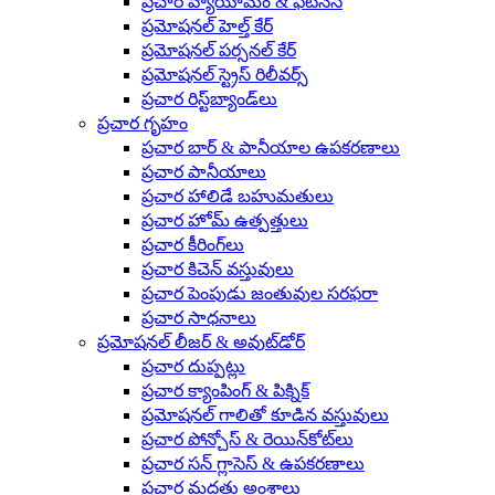
ప్రచార వ్యాయామం & ఫిట్‌నెస్
ప్రమోషనల్ హెల్త్ కేర్
ప్రమోషనల్ పర్సనల్ కేర్
ప్రమోషనల్ స్ట్రెస్ రిలీవర్స్
ప్రచార రిస్ట్‌బ్యాండ్‌లు
ప్రచార గృహం
ప్రచార బార్ & పానీయాల ఉపకరణాలు
ప్రచార పానీయాలు
ప్రచార హాలిడే బహుమతులు
ప్రచార హోమ్ ఉత్పత్తులు
ప్రచార కీరింగ్‌లు
ప్రచార కిచెన్ వస్తువులు
ప్రచార పెంపుడు జంతువుల సరఫరా
ప్రచార సాధనాలు
ప్రమోషనల్ లీజర్ & అవుట్‌డోర్
ప్రచార దుప్పట్లు
ప్రచార క్యాంపింగ్ & పిక్నిక్
ప్రమోషనల్ గాలితో కూడిన వస్తువులు
ప్రచార పోన్చోస్ & రెయిన్‌కోట్‌లు
ప్రచార సన్ గ్లాసెస్ & ఉపకరణాలు
ప్రచార మద్దతు అంశాలు