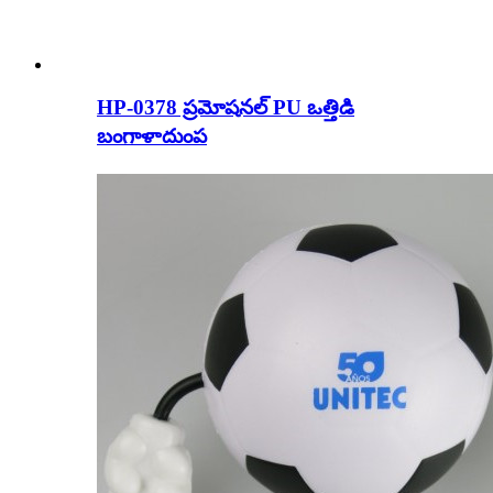
HP-0378 ప్రమోషనల్ PU ఒత్తిడి
బంగాళాదుంప