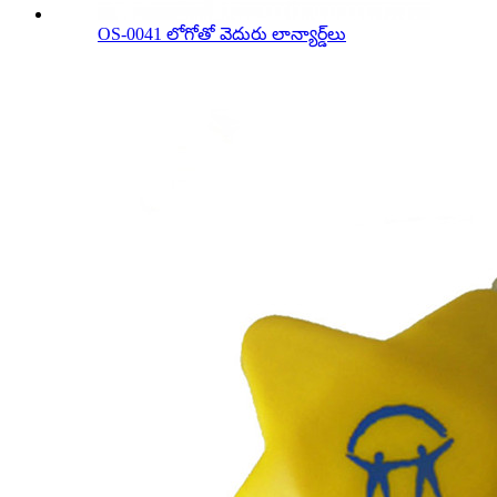
OS-0041 లోగోతో వెదురు లాన్యార్డ్‌లు