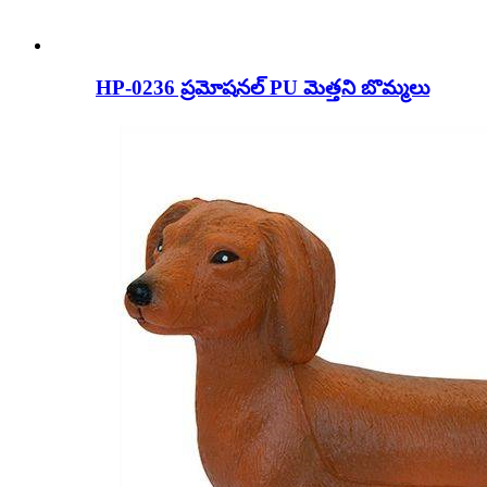
HP-0236 ప్రమోషనల్ PU మెత్తని బొమ్మలు