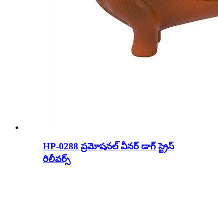
HP-0288 ప్రమోషనల్ వీనర్ డాగ్ స్ట్రెస్
రిలీవర్స్