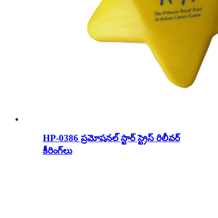
HP-0386 ప్రమోషనల్ స్టార్ స్ట్రెస్ రిలీవర్
కీరింగ్‌లు