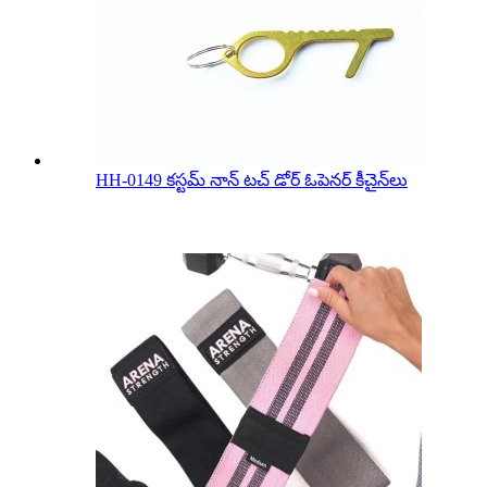
HH-0149 కస్టమ్ నాన్ టచ్ డోర్ ఓపెనర్ కీచైన్‌లు