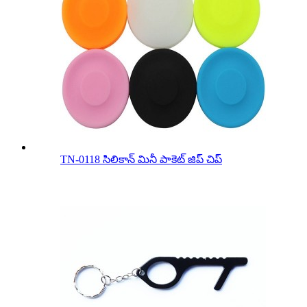
TN-0118 సిలికాన్ మినీ పాకెట్ జిప్ చిప్