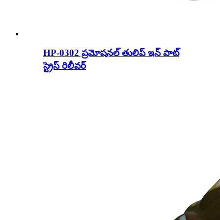
HP-0302 ప్రమోషనల్ తులిప్ ఇన్ పాట్
స్ట్రెస్ రిలీవర్