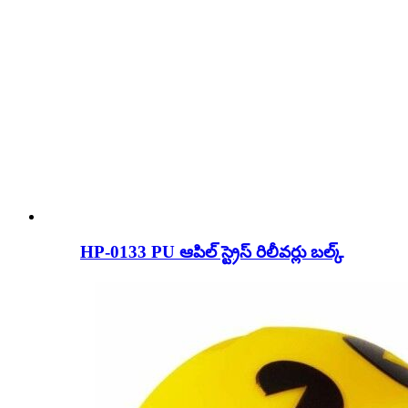
HP-0133 PU ఆపిల్ స్ట్రెస్ రిలీవర్లు బల్క్