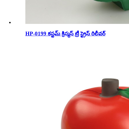
HP-0199 కస్టమ్ క్రిస్మస్ ట్రీ స్ట్రెస్ రిలీవర్