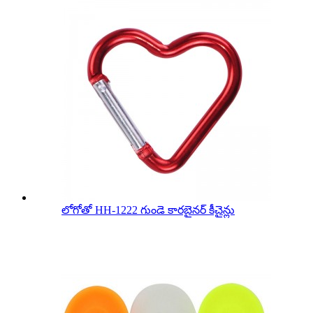
లోగోతో HH-1222 గుండె కారబైనర్ కీచైన్లు