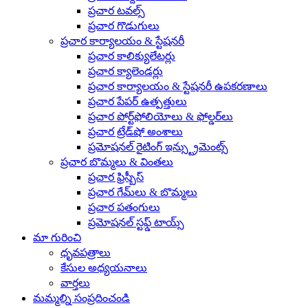
ప్రచార టవల్స్
ప్రచార గొడుగులు
ప్రచార కార్యాలయం & స్టేషనరీ
ప్రచార కాలిక్యులేటర్లు
ప్రచార క్యాలెండర్లు
ప్రచార కార్యాలయం & స్టేషనరీ ఉపకరణాలు
ప్రచార పేపర్ ఉత్పత్తులు
ప్రచార పోర్ట్‌ఫోలియోలు & ఫోల్డర్‌లు
ప్రచార ట్రేడ్‌షో అంశాలు
ప్రమోషనల్ రైటింగ్ ఇన్స్ట్రుమెంట్స్
ప్రచార బొమ్మలు & వింతలు
ప్రచార ఫ్రిస్బీస్
ప్రచార గేమ్‌లు & బొమ్మలు
ప్రచార పతంగులు
ప్రమోషనల్ స్టఫ్డ్ టాయ్స్
మా గురించి
ధృవపత్రాలు
కేసుల అధ్యయనాలు
వార్తలు
మమ్మల్ని సంప్రదించండి