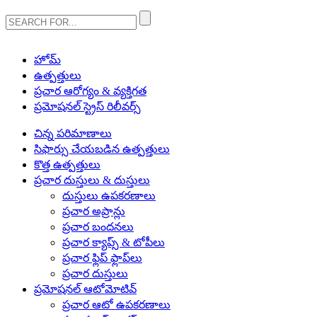
హోమ్
ఉత్పత్తులు
ప్రచార ఆరోగ్యం & వ్యక్తిగత
ప్రమోషనల్ స్ట్రెస్ రిలీవర్స్
చిన్న పరిమాణాలు
సిఫార్సు చేయబడిన ఉత్పత్తులు
కొత్త ఉత్పత్తులు
ప్రచార దుస్తులు & దుస్తులు
దుస్తులు ఉపకరణాలు
ప్రచార అప్రాన్లు
ప్రచార బందనలు
ప్రచార క్యాప్స్ & టోపీలు
ప్రచార ఫ్లిప్ ఫ్లాప్‌లు
ప్రచార దుస్తులు
ప్రమోషనల్ ఆటోమోటివ్
ప్రచార ఆటో ఉపకరణాలు