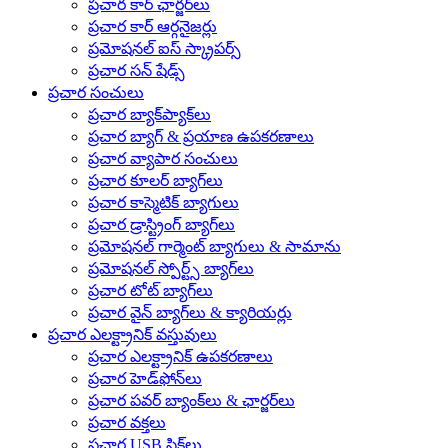
ప్రచార కార్ ఛార్జర్‌లు
ప్రచార కార్ ఆర్గనైజర్లు
ప్రమోషనల్ ఐస్ స్క్రాపర్స్
ప్రచార సన్ షేడ్స్
ప్రచార సంచులు
ప్రచార బ్యాక్‌ప్యాక్‌లు
ప్రచార బ్యాగ్ & ప్రయాణ ఉపకరణాలు
ప్రచార వ్యాపార సంచులు
ప్రచార కూలర్ బ్యాగ్‌లు
ప్రచార కాస్మెటిక్ బ్యాగులు
ప్రచార డ్రాస్ట్రింగ్ బ్యాగ్‌లు
ప్రమోషనల్ గార్మెంట్ బ్యాగులు & సామాను
ప్రమోషనల్ స్పోర్ట్స్ బ్యాగ్‌లు
ప్రచార టోట్ బ్యాగ్‌లు
ప్రచార వైన్ బ్యాగ్‌లు & క్యారియర్లు
ప్రచార ఎలక్ట్రానిక్ వస్తువులు
ప్రచార ఎలక్ట్రానిక్ ఉపకరణాలు
ప్రచార హెడ్‌ఫోన్‌లు
ప్రచార పవర్ బ్యాంక్‌లు & ఛార్జర్‌లు
ప్రచార వక్తలు
ప్రచార USB స్టిక్‌లు