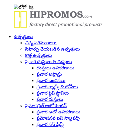
ఉత్పత్తులు
చిన్న పరిమాణాలు
సిఫార్సు చేయబడిన ఉత్పత్తులు
కొత్త ఉత్పత్తులు
ప్రచార దుస్తులు & దుస్తులు
దుస్తులు ఉపకరణాలు
ప్రచార అప్రాన్లు
ప్రచార బందనలు
ప్రచార క్యాప్స్ & టోపీలు
ప్రచార ఫ్లిప్ ఫ్లాప్‌లు
ప్రచార దుస్తులు
ప్రమోషనల్ ఆటోమోటివ్
ప్రచార ఆటో ఉపకరణాలు
ప్రమోషనల్ ఐస్ స్క్రాపర్స్
ప్రచార సన్ షేడ్స్