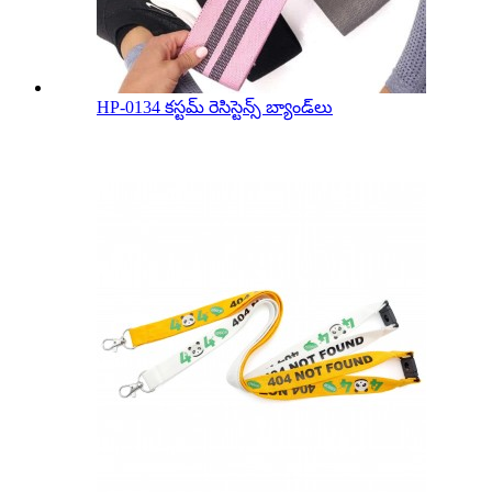
HP-0134 కస్టమ్ రెసిస్టెన్స్ బ్యాండ్‌లు