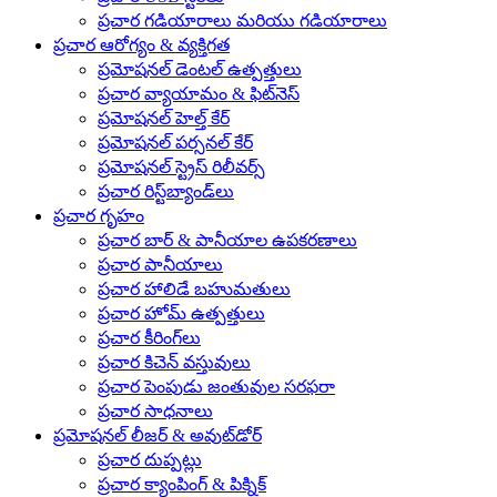
ప్రచార గడియారాలు మరియు గడియారాలు
ప్రచార ఆరోగ్యం & వ్యక్తిగత
ప్రమోషనల్ డెంటల్ ఉత్పత్తులు
ప్రచార వ్యాయామం & ఫిట్‌నెస్
ప్రమోషనల్ హెల్త్ కేర్
ప్రమోషనల్ పర్సనల్ కేర్
ప్రమోషనల్ స్ట్రెస్ రిలీవర్స్
ప్రచార రిస్ట్‌బ్యాండ్‌లు
ప్రచార గృహం
ప్రచార బార్ & పానీయాల ఉపకరణాలు
ప్రచార పానీయాలు
ప్రచార హాలిడే బహుమతులు
ప్రచార హోమ్ ఉత్పత్తులు
ప్రచార కీరింగ్‌లు
ప్రచార కిచెన్ వస్తువులు
ప్రచార పెంపుడు జంతువుల సరఫరా
ప్రచార సాధనాలు
ప్రమోషనల్ లీజర్ & అవుట్‌డోర్
ప్రచార దుప్పట్లు
ప్రచార క్యాంపింగ్ & పిక్నిక్