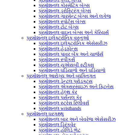
પ્રમોશનલ કોસ્મેટિક બેગ્સ
પ્રમોશનલ ડ્રોસ્ટ્રિંગ બેગ્સ
પ્રમોશનલ ગારમેન્ટ બેગ્સ અને લગેજ
પ્રમોશનલ સ્પોર્ટ્સ બેગ્સ
પ્રમોશનલ ટોટ બેગ્સ
પ્રમોશનલ વાઇન બેગ્સ અને કેરિયર્સ
પ્રમોશનલ ઇલેક્ટ્રોનિક વસ્તુઓ
પ્રમોશનલ ઇલેક્ટ્રોનિક એસેસરીઝ
પ્રમોશનલ હેડફોન્સ
પ્રમોશનલ પાવર બેંક અને ચાર્જર્સ
પ્રમોશનલ સ્પીકર્સ
પ્રમોશનલ યુએસબી સ્ટીક્સ
પ્રમોશનલ ઘડિયાળો અને ઘડિયાળો
પ્રમોશનલ આરોગ્ય અને વ્યક્તિગત
પ્રમોશનલ ડેન્ટલ પ્રોડક્ટ્સ
પ્રમોશનલ એક્સરસાઇઝ અને ફિટનેસ
પ્રમોશનલ હેલ્થ કેર
પ્રમોશનલ પર્સનલ કેર
પ્રમોશનલ સ્ટ્રેસ રિલીવર્સ
પ્રમોશનલ wristbands
પ્રમોશનલ ઘરગથ્થુ
પ્રમોશનલ બાર અને બેવરેજ એસેસરીઝ
પ્રમોશનલ ડ્રિંકવેર
પ્રમોશનલ હોલિડે ભેટ