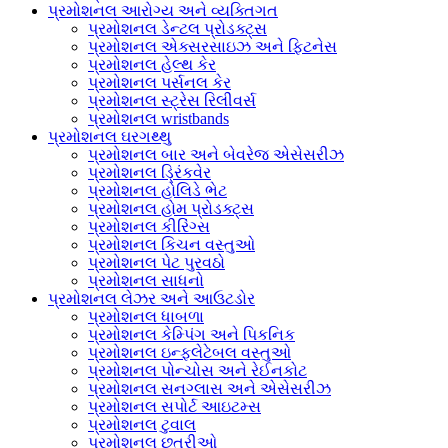
પ્રમોશનલ આરોગ્ય અને વ્યક્તિગત
પ્રમોશનલ ડેન્ટલ પ્રોડક્ટ્સ
પ્રમોશનલ એક્સરસાઇઝ અને ફિટનેસ
પ્રમોશનલ હેલ્થ કેર
પ્રમોશનલ પર્સનલ કેર
પ્રમોશનલ સ્ટ્રેસ રિલીવર્સ
પ્રમોશનલ wristbands
પ્રમોશનલ ઘરગથ્થુ
પ્રમોશનલ બાર અને બેવરેજ એસેસરીઝ
પ્રમોશનલ ડ્રિંકવેર
પ્રમોશનલ હોલિડે ભેટ
પ્રમોશનલ હોમ પ્રોડક્ટ્સ
પ્રમોશનલ કીરિંગ્સ
પ્રમોશનલ કિચન વસ્તુઓ
પ્રમોશનલ પેટ પુરવઠો
પ્રમોશનલ સાધનો
પ્રમોશનલ લેઝર અને આઉટડોર
પ્રમોશનલ ધાબળા
પ્રમોશનલ કેમ્પિંગ અને પિકનિક
પ્રમોશનલ ઇન્ફ્લેટેબલ વસ્તુઓ
પ્રમોશનલ પોન્ચોસ અને રેઈનકોટ
પ્રમોશનલ સનગ્લાસ અને એસેસરીઝ
પ્રમોશનલ સપોર્ટ આઇટમ્સ
પ્રમોશનલ ટુવાલ
પ્રમોશનલ છત્રીઓ