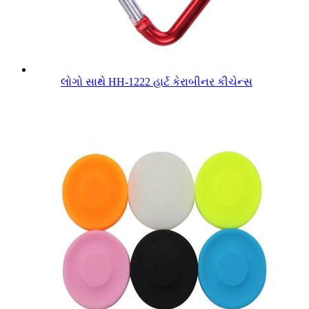
લોગો સાથે HH-1222 હાર્ટ કેરાબીનર કીચેન્સ