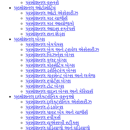
પ્રમોશનલ વસ્ત્રો
પ્રમોશનલ ઓટોમોટિવ
પ્રમોશનલ ઓટો એસેસરીઝ
પ્રમોશનલ કાર ચાર્જર્સ
પ્રમોશનલ કાર આયોજકો
પ્રમોશનલ આઇસ સ્ક્રેપર્સ
પ્રમોશનલ સન શેડ્સ
પ્રમોશનલ બેગ્સ
પ્રમોશનલ બેકપેક્સ
પ્રમોશનલ બેગ અને ટ્રાવેલ એસેસરીઝ
પ્રમોશનલ બિઝનેસ બેગ્સ
પ્રમોશનલ કુલર બેગ્સ
પ્રમોશનલ કોસ્મેટિક બેગ્સ
પ્રમોશનલ ડ્રોસ્ટ્રિંગ બેગ્સ
પ્રમોશનલ ગારમેન્ટ બેગ્સ અને લગેજ
પ્રમોશનલ સ્પોર્ટ્સ બેગ્સ
પ્રમોશનલ ટોટ બેગ્સ
પ્રમોશનલ વાઇન બેગ્સ અને કેરિયર્સ
પ્રમોશનલ ઇલેક્ટ્રોનિક વસ્તુઓ
પ્રમોશનલ ઇલેક્ટ્રોનિક એસેસરીઝ
પ્રમોશનલ હેડફોન્સ
પ્રમોશનલ પાવર બેંક અને ચાર્જર્સ
પ્રમોશનલ સ્પીકર્સ
પ્રમોશનલ યુએસબી સ્ટીક્સ
પ્રમોશનલ ઘડિયાળો અને ઘડિયાળો