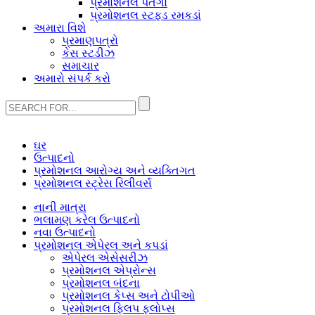
પ્રમોશનલ પતંગો
પ્રમોશનલ સ્ટફ્ડ રમકડાં
અમારા વિશે
પ્રમાણપત્રો
કેસ સ્ટડીઝ
સમાચાર
અમારો સંપર્ક કરો
ઘર
ઉત્પાદનો
પ્રમોશનલ આરોગ્ય અને વ્યક્તિગત
પ્રમોશનલ સ્ટ્રેસ રિલીવર્સ
નાની માત્રા
ભલામણ કરેલ ઉત્પાદનો
નવા ઉત્પાદનો
પ્રમોશનલ એપેરલ અને કપડાં
એપેરલ એસેસરીઝ
પ્રમોશનલ એપ્રોન્સ
પ્રમોશનલ બંદના
પ્રમોશનલ કેપ્સ અને ટોપીઓ
પ્રમોશનલ ફ્લિપ ફ્લોપ્સ