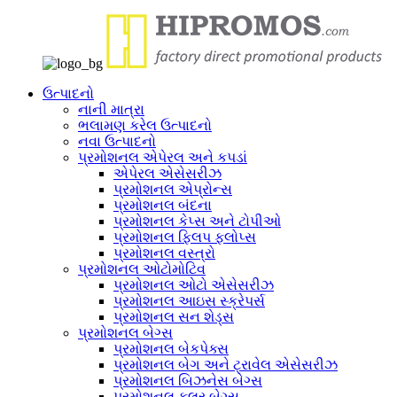
ઉત્પાદનો
નાની માત્રા
ભલામણ કરેલ ઉત્પાદનો
નવા ઉત્પાદનો
પ્રમોશનલ એપેરલ અને કપડાં
એપેરલ એસેસરીઝ
પ્રમોશનલ એપ્રોન્સ
પ્રમોશનલ બંદના
પ્રમોશનલ કેપ્સ અને ટોપીઓ
પ્રમોશનલ ફ્લિપ ફ્લોપ્સ
પ્રમોશનલ વસ્ત્રો
પ્રમોશનલ ઓટોમોટિવ
પ્રમોશનલ ઓટો એસેસરીઝ
પ્રમોશનલ આઇસ સ્ક્રેપર્સ
પ્રમોશનલ સન શેડ્સ
પ્રમોશનલ બેગ્સ
પ્રમોશનલ બેકપેક્સ
પ્રમોશનલ બેગ અને ટ્રાવેલ એસેસરીઝ
પ્રમોશનલ બિઝનેસ બેગ્સ
પ્રમોશનલ કુલર બેગ્સ