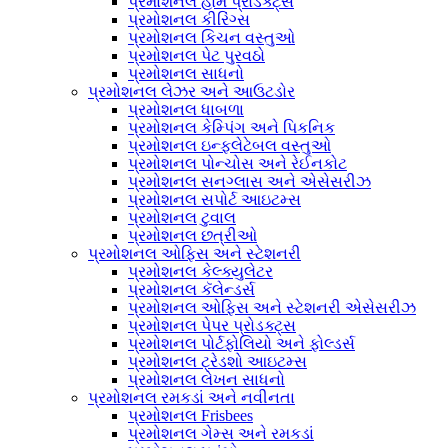
પ્રમોશનલ હોમ પ્રોડક્ટ્સ
પ્રમોશનલ કીરિંગ્સ
પ્રમોશનલ કિચન વસ્તુઓ
પ્રમોશનલ પેટ પુરવઠો
પ્રમોશનલ સાધનો
પ્રમોશનલ લેઝર અને આઉટડોર
પ્રમોશનલ ધાબળા
પ્રમોશનલ કેમ્પિંગ અને પિકનિક
પ્રમોશનલ ઇન્ફ્લેટેબલ વસ્તુઓ
પ્રમોશનલ પોન્ચોસ અને રેઈનકોટ
પ્રમોશનલ સનગ્લાસ અને એસેસરીઝ
પ્રમોશનલ સપોર્ટ આઇટમ્સ
પ્રમોશનલ ટુવાલ
પ્રમોશનલ છત્રીઓ
પ્રમોશનલ ઓફિસ અને સ્ટેશનરી
પ્રમોશનલ કેલ્ક્યુલેટર
પ્રમોશનલ કૅલેન્ડર્સ
પ્રમોશનલ ઓફિસ અને સ્ટેશનરી એસેસરીઝ
પ્રમોશનલ પેપર પ્રોડક્ટ્સ
પ્રમોશનલ પોર્ટફોલિયો અને ફોલ્ડર્સ
પ્રમોશનલ ટ્રેડશો આઇટમ્સ
પ્રમોશનલ લેખન સાધનો
પ્રમોશનલ રમકડાં અને નવીનતા
પ્રમોશનલ Frisbees
પ્રમોશનલ ગેમ્સ અને રમકડાં