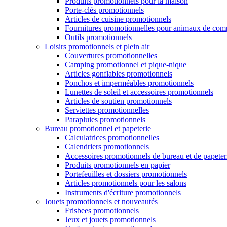
Produits promotionnels pour la maison
Porte-clés promotionnels
Articles de cuisine promotionnels
Fournitures promotionnelles pour animaux de com
Outils promotionnels
Loisirs promotionnels et plein air
Couvertures promotionnelles
Camping promotionnel et pique-nique
Articles gonflables promotionnels
Ponchos et imperméables promotionnels
Lunettes de soleil et accessoires promotionnels
Articles de soutien promotionnels
Serviettes promotionnelles
Parapluies promotionnels
Bureau promotionnel et papeterie
Calculatrices promotionnelles
Calendriers promotionnels
Accessoires promotionnels de bureau et de papeter
Produits promotionnels en papier
Portefeuilles et dossiers promotionnels
Articles promotionnels pour les salons
Instruments d'écriture promotionnels
Jouets promotionnels et nouveautés
Frisbees promotionnels
Jeux et jouets promotionnels