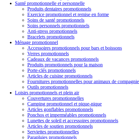
Santé promotionnelle et personnelle
Produits dentaires promotionnels
Exercice promotionnel et remise en forme
Soins de santé promotionnels
Soins personnels promotionnels
Anti-stress promotionnels
Bracelets promotionnels
Ménage promotionnel
Accessoires promotionnels pour bars et boissons
Verres promotionnels
Cadeaux de vacances promotionnels
Produits promotionnels pour la maison
Porte-clés promotionnels
Articles de cuisine promotionnels
Fournitures promotionnelles pour animaux de compagnie
Outils promotionnels
Loisirs promotionnels et plein air
Couvertures promotionnelles
Camping promotionnel et pique-nique
Articles gonflables promotionnels
Ponchos et imperméables promotionnels
Lunettes de soleil et accessoires promotionnels
Articles de soutien promotionnels
Serviettes promotionnelles
Parapluies promotionnels