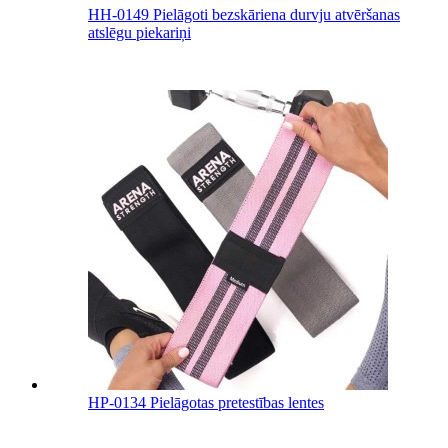
HH-0149 Pielāgoti bezskāriena durvju atvēršanas
atslēgu piekariņi
HP-0134 Pielāgotas pretestības lentes