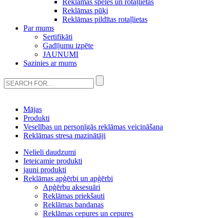
Reklāmas spēles un rotaļlietas
Reklāmas pūķi
Reklāmas pildītas rotaļlietas
Par mums
Sertifikāti
Gadījumu izpēte
JAUNUMI
Sazinies ar mums
Mājas
Produkti
Veselības un personīgās reklāmas veicināšana
Reklāmas stresa mazinātāji
Nelieli daudzumi
Ieteicamie produkti
jauni produkti
Reklāmas apģērbi un apģērbi
Apģērbu aksesuāri
Reklāmas priekšauti
Reklāmas bandanas
Reklāmas cepures un cepures