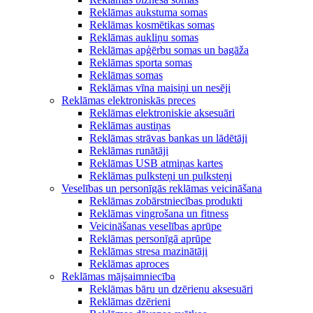
Reklāmas aukstuma somas
Reklāmas kosmētikas somas
Reklāmas aukliņu somas
Reklāmas apģērbu somas un bagāža
Reklāmas sporta somas
Reklāmas somas
Reklāmas vīna maisiņi un nesēji
Reklāmas elektroniskās preces
Reklāmas elektroniskie aksesuāri
Reklāmas austiņas
Reklāmas strāvas bankas un lādētāji
Reklāmas runātāji
Reklāmas USB atmiņas kartes
Reklāmas pulksteņi un pulksteņi
Veselības un personīgās reklāmas veicināšana
Reklāmas zobārstniecības produkti
Reklāmas vingrošana un fitness
Veicināšanas veselības aprūpe
Reklāmas personīgā aprūpe
Reklāmas stresa mazinātāji
Reklāmas aproces
Reklāmas mājsaimniecība
Reklāmas bāru un dzērienu aksesuāri
Reklāmas dzērieni