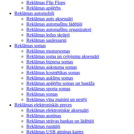
Reklāmas Flip Flops
Reklāmas apģērbs
Reklāmas automobiļi
Reklāmas auto aksesuāri
Reklāmas automašīnu lādētāji
Reklāmas automašīnu organizatori
Reklāmas ledus skrāpji
Reklāmas saulessargi
Reklāmas somas
Reklāmas mugursomas
Reklāmas soma un ceļojumu aksesuāri
Reklāmas biznesa somas
Reklāmas aukstuma somas
Reklāmas kosmētikas somas
Reklāmas aukliņu somas
Reklāmas apģērbu somas un bagāža
Reklāmas sporta somas
Reklāmas somas
Reklāmas vīna maisiņi un nesēji
Reklāmas elektroniskās preces
Reklāmas elektroniskie aksesuāri
Reklāmas austiņas
Reklāmas strāvas bankas un lādētāji
Reklāmas runātāji
Reklāmas USB atmiņas kartes