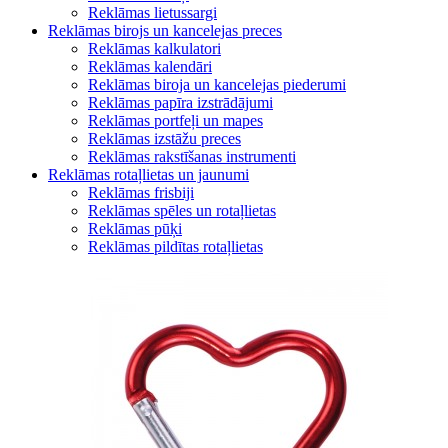
Reklāmas lietussargi
Reklāmas birojs un kancelejas preces
Reklāmas kalkulatori
Reklāmas kalendāri
Reklāmas biroja un kancelejas piederumi
Reklāmas papīra izstrādājumi
Reklāmas portfeļi un mapes
Reklāmas izstāžu preces
Reklāmas rakstīšanas instrumenti
Reklāmas rotaļlietas un jaunumi
Reklāmas frisbiji
Reklāmas spēles un rotaļlietas
Reklāmas pūķi
Reklāmas pildītas rotaļlietas