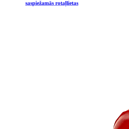
saspiežamās rotaļlietas