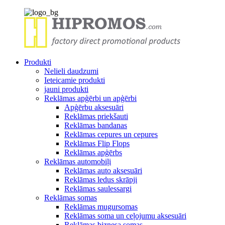
Produkti
Nelieli daudzumi
Ieteicamie produkti
jauni produkti
Reklāmas apģērbi un apģērbi
Apģērbu aksesuāri
Reklāmas priekšauti
Reklāmas bandanas
Reklāmas cepures un cepures
Reklāmas Flip Flops
Reklāmas apģērbs
Reklāmas automobiļi
Reklāmas auto aksesuāri
Reklāmas ledus skrāpji
Reklāmas saulessargi
Reklāmas somas
Reklāmas mugursomas
Reklāmas soma un ceļojumu aksesuāri
Reklāmas biznesa somas