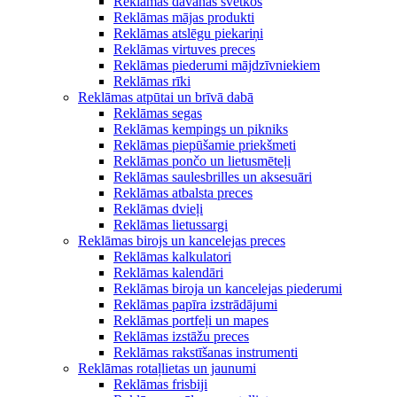
Reklāmas dāvanas svētkos
Reklāmas mājas produkti
Reklāmas atslēgu piekariņi
Reklāmas virtuves preces
Reklāmas piederumi mājdzīvniekiem
Reklāmas rīki
Reklāmas atpūtai un brīvā dabā
Reklāmas segas
Reklāmas kempings un pikniks
Reklāmas piepūšamie priekšmeti
Reklāmas pončo un lietusmēteļi
Reklāmas saulesbrilles un aksesuāri
Reklāmas atbalsta preces
Reklāmas dvieļi
Reklāmas lietussargi
Reklāmas birojs un kancelejas preces
Reklāmas kalkulatori
Reklāmas kalendāri
Reklāmas biroja un kancelejas piederumi
Reklāmas papīra izstrādājumi
Reklāmas portfeļi un mapes
Reklāmas izstāžu preces
Reklāmas rakstīšanas instrumenti
Reklāmas rotaļlietas un jaunumi
Reklāmas frisbiji