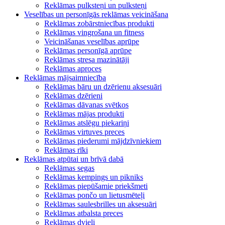
Reklāmas pulksteņi un pulksteņi
Veselības un personīgās reklāmas veicināšana
Reklāmas zobārstniecības produkti
Reklāmas vingrošana un fitness
Veicināšanas veselības aprūpe
Reklāmas personīgā aprūpe
Reklāmas stresa mazinātāji
Reklāmas aproces
Reklāmas mājsaimniecība
Reklāmas bāru un dzērienu aksesuāri
Reklāmas dzērieni
Reklāmas dāvanas svētkos
Reklāmas mājas produkti
Reklāmas atslēgu piekariņi
Reklāmas virtuves preces
Reklāmas piederumi mājdzīvniekiem
Reklāmas rīki
Reklāmas atpūtai un brīvā dabā
Reklāmas segas
Reklāmas kempings un pikniks
Reklāmas piepūšamie priekšmeti
Reklāmas pončo un lietusmēteļi
Reklāmas saulesbrilles un aksesuāri
Reklāmas atbalsta preces
Reklāmas dvieļi