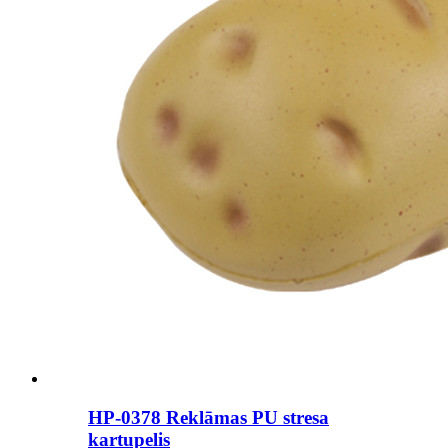
HP-0378 Reklāmas PU stresa
kartupelis