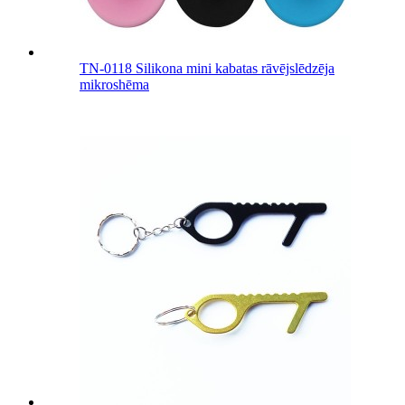
TN-0118 Silikona mini kabatas rāvējslēdzēja
mikroshēma