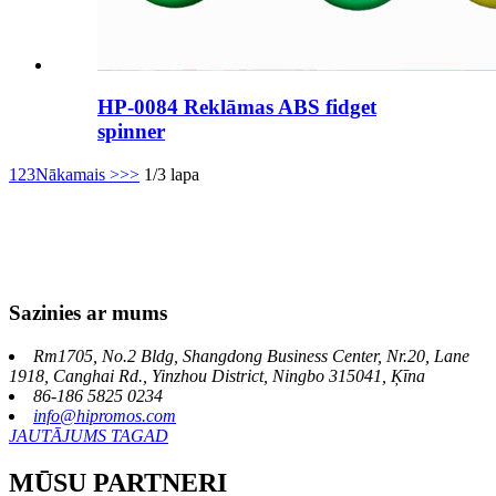
HP-0084 Reklāmas ABS fidget
spinner
1
2
3
Nākamais >
>>
1/3 lapa
Sazinies ar mums
Rm1705, No.2 Bldg, Shangdong Business Center, Nr.20, Lane
1918, Canghai Rd., Yinzhou District, Ningbo 315041, Ķīna
86-186 5825 0234
info@hipromos.com
JAUTĀJUMS TAGAD
MŪSU PARTNERI