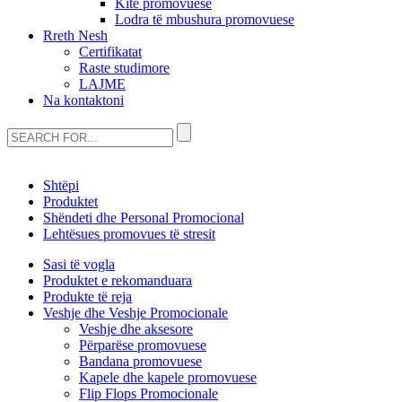
Kite promovuese
Lodra të mbushura promovuese
Rreth Nesh
Certifikatat
Raste studimore
LAJME
Na kontaktoni
Shtëpi
Produktet
Shëndeti dhe Personal Promocional
Lehtësues promovues të stresit
Sasi të vogla
Produktet e rekomanduara
Produkte të reja
Veshje dhe Veshje Promocionale
Veshje dhe aksesore
Përparëse promovuese
Bandana promovuese
Kapele dhe kapele promovuese
Flip Flops Promocionale