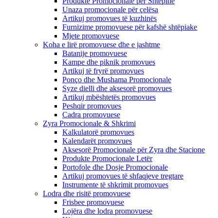
Produkte Promocionale për Shtëpinë
Unaza promocionale për çelësa
Artikuj promovues të kuzhinës
Furnizime promovuese për kafshë shtëpiake
Mjete promovuese
Koha e lirë promovuese dhe e jashtme
Batanije promovuese
Kampe dhe piknik promovues
Artikuj të fryrë promovues
Ponço dhe Mushama Promocionale
Syze dielli dhe aksesorë promovues
Artikuj mbështetës promovues
Peshqir promovues
Cadra promovuese
Zyra Promocionale & Shkrimi
Kalkulatorë promovues
Kalendarët promovues
Aksesorë Promocionale për Zyra dhe Stacione
Produkte Promocionale Letër
Portofole dhe Dosje Promocionale
Artikuj promovues të shfaqjeve tregtare
Instrumente të shkrimit promovues
Lodra dhe risitë promovuese
Frisbee promovuese
Lojëra dhe lodra promovuese