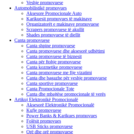
Veshje promovuese
Automobilistikë promovues
Aksesore Promocionale Auto
Karikuesit promovues të makinave
Organizatorët e makinave promovuese
Scrapers promovuese të akullit
Shades promovuese të diellit
Çanta promovuese
Çanta shpine promovuese
Çanta promovuese dhe aksesorë udhëtimi
Çanta promovuese të biznesit
Çanta për ftohje promovuese
Çanta kozmetike promovuese
Çanta promovuese me fije vizatimi
Çanta dhe bagazhe për veshje promovuese
Çanta sportive promovuese
Çanta Promocionale Tote
Çanta dhe mbajtëse promocionale të verës
Artikuj Elektronikë Promocionalë
Aksesorë Elektronikë Promocionalë
Kufje promovuese
Power Banks & Karikues promovues
Folësit promovues
USB Sticks promovuese
Orë dhe orë promovuese