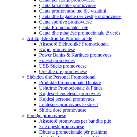
Çanta kozmetike promovuese
Çanta promovuese me fije vizatimi
Çanta dhe bagazhe për veshje promovuese
Çanta sportive promovuese
Çanta Promocionale Tote
Çanta dhe mbajtëse promocionale të verës
Artikuj Elektronikë Promocionalë
Aksesorë Elektronikë Promocionalë
Kufje promovuese
Power Banks & Karikues promovues
Folësit promovues
USB Sticks promovuese
Orë dhe orë promovuese
Shëndeti dhe Personal Promocional
Produkte Promocionale Dentare
Ushtrime Promocionale & Fitnes
Kujdesi shëndetësor promovues
Kujdesi personal promovues
Lehtësues promovues të stresit
Shirita dore promovuese
Familje promovuese
Aksesorë promovues për bar dhe pije
Enë pijesh promovuese
Dhurata promocionale për pushime