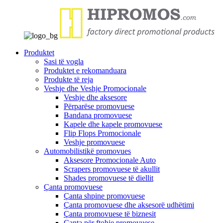
Produktet
Sasi të vogla
Produktet e rekomanduara
Produkte të reja
Veshje dhe Veshje Promocionale
Veshje dhe aksesore
Përparëse promovuese
Bandana promovuese
Kapele dhe kapele promovuese
Flip Flops Promocionale
Veshje promovuese
Automobilistikë promovues
Aksesore Promocionale Auto
Scrapers promovuese të akullit
Shades promovuese të diellit
Çanta promovuese
Çanta shpine promovuese
Çanta promovuese dhe aksesorë udhëtimi
Çanta promovuese të biznesit
Çanta për ftohje promovuese