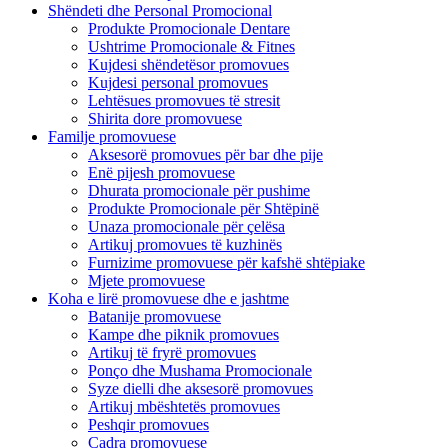
Shëndeti dhe Personal Promocional
Produkte Promocionale Dentare
Ushtrime Promocionale & Fitnes
Kujdesi shëndetësor promovues
Kujdesi personal promovues
Lehtësues promovues të stresit
Shirita dore promovuese
Familje promovuese
Aksesorë promovues për bar dhe pije
Enë pijesh promovuese
Dhurata promocionale për pushime
Produkte Promocionale për Shtëpinë
Unaza promocionale për çelësa
Artikuj promovues të kuzhinës
Furnizime promovuese për kafshë shtëpiake
Mjete promovuese
Koha e lirë promovuese dhe e jashtme
Batanije promovuese
Kampe dhe piknik promovues
Artikuj të fryrë promovues
Ponço dhe Mushama Promocionale
Syze dielli dhe aksesorë promovues
Artikuj mbështetës promovues
Peshqir promovues
Cadra promovuese