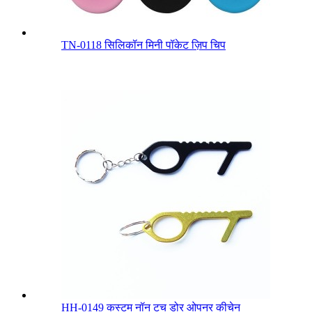
TN-0118 सिलिकॉन मिनी पॉकेट ज़िप चिप
HH-0149 कस्टम नॉन टच डोर ओपनर कीचेन