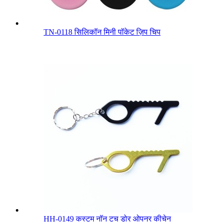
TN-0118 सिलिकॉन मिनी पॉकेट ज़िप चिप
HH-0149 कस्टम नॉन टच डोर ओपनर कीचेन