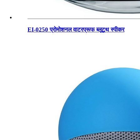
EI-0250 प्रोमोशनल वाटरप्रूफ ब्लूटूथ स्पीकर