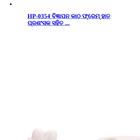
HP-0354 ବିଜ୍ଞାପନ କାଠ ଫ୍ରେମ୍ ହାତ
ପ୍ରଶଂସକ ସହିତ ...