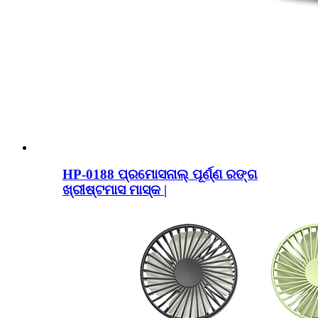
HP-0188 ପ୍ରମୋସନାଲ୍ ପୂର୍ଣ୍ଣ ରଙ୍ଗ
ଖ୍ରୀଷ୍ଟମାସ ମାସ୍କ |