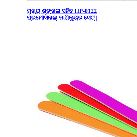
ମୁଖ୍ୟ ଶୃଙ୍ଖଳା ସହିତ HP-0122
ପ୍ରମୋସନାଲ୍ ମାଣିକ୍ୟୁର ସେଟ୍ |