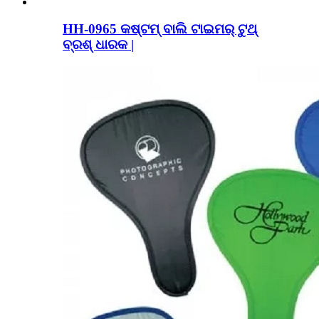
HH-0965 କଷ୍ଟମ୍ ବାଲି ଟାଇମର୍ ଟୁଥ୍
ବ୍ରଶ୍ ଧାରକ |