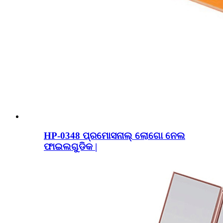
HP-0348 ପ୍ରମୋସନାଲ୍ ଲୋଗୋ ନେଲ
ଫାଇଲଗୁଡିକ |