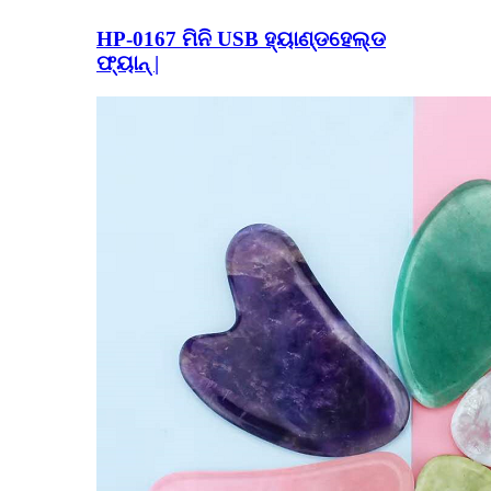
HP-0167 ମିନି USB ହ୍ୟାଣ୍ଡହେଲ୍ଡ
ଫ୍ୟାନ୍ |