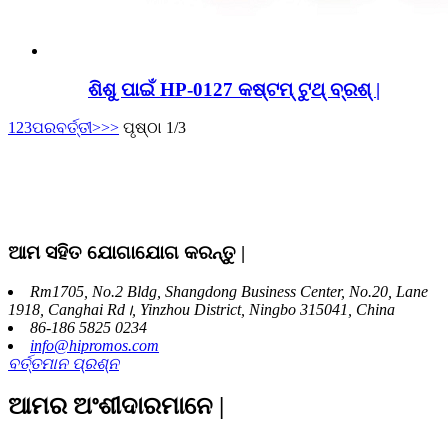
ଶିଶୁ ପାଇଁ HP-0127 କଷ୍ଟମ୍ ଟୁଥ୍ ବ୍ରଶ୍ |
1
2
3
ପରବର୍ତ୍ତୀ>
>>
ପୃଷ୍ଠା 1/3
ଆମ ସହିତ ଯୋଗାଯୋଗ କରନ୍ତୁ |
Rm1705, No.2 Bldg, Shangdong Business Center, No.20, Lane
1918, Canghai Rd।, Yinzhou District, Ningbo 315041, China
86-186 5825 0234
info@hipromos.com
ବର୍ତ୍ତମାନ ପ୍ରଶ୍ନ
ଆମର ଅଂଶୀଦାରମାନେ |