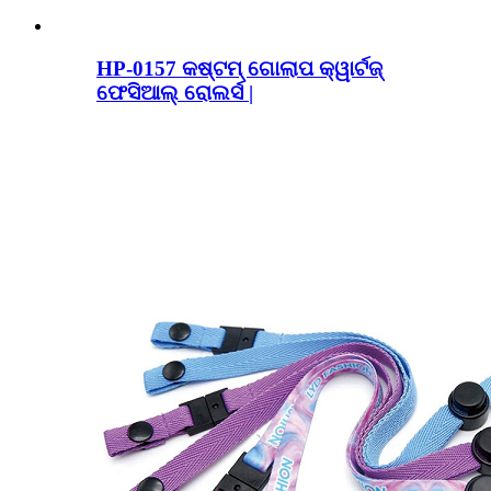
HP-0157 କଷ୍ଟମ୍ ଗୋଲାପ କ୍ୱାର୍ଟଜ୍
ଫେସିଆଲ୍ ରୋଲର୍ସ |