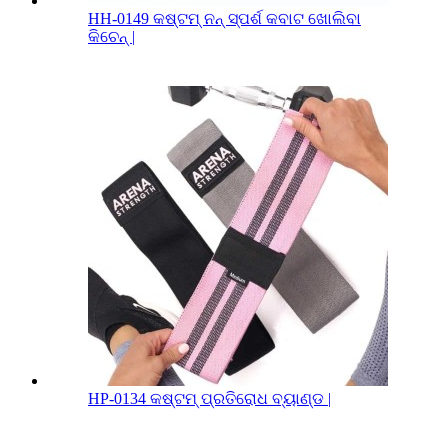
HH-0149 କଷ୍ଟମ୍ ନନ୍ ସ୍ପର୍ଶ କବାଟ ଖୋଲିବା
କିଚେନ୍ |
HP-0134 କଷ୍ଟମ୍ ପ୍ରତିରୋଧ ବ୍ୟାଣ୍ଡ |