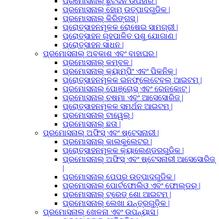
ପ୍ରମୋସନାଲ୍ ଛୁଟିଦିନ ଉପହାର |
ପ୍ରମୋସନାଲ୍ ହୋମ୍ ଉତ୍ପାଦଗୁଡିକ |
ପ୍ରମୋସନାଲ୍ କିରିଙ୍ଗସ୍ |
ପ୍ରୋତ୍ସାହନମୂଳକ ରୋଷେଇ ସାମଗ୍ରୀ |
ପ୍ରୋତ୍ସାହନ ଗୃହପାଳିତ ପଶୁ ଯୋଗାଣ |
ପ୍ରୋତ୍ସାହନ ସାଧନ |
ପ୍ରମୋସନାଲ୍ ଅବକାଶ ଏବଂ ବାହାଘର |
ପ୍ରମୋସନାଲ୍ କମ୍ବଳ |
ପ୍ରମୋସନାଲ୍ କ୍ୟାମ୍ପିଂ ଏବଂ ପିକନିକ୍ |
ପ୍ରୋତ୍ସାହନମୂଳକ ଇନଫ୍ଲେଟେବଲ୍ ଆଇଟମ୍ |
ପ୍ରମୋସନାଲ୍ ପୋଞ୍ଚୋସ୍ ଏବଂ ରେନକୋଟ୍ |
ପ୍ରମୋସନାଲ୍ ଚଷମା ଏବଂ ଆସେସୋରିଜ୍ |
ପ୍ରୋତ୍ସାହନମୂଳକ ସମର୍ଥନ ଆଇଟମ୍ |
ପ୍ରମୋସନାଲ୍ ଟାୱେଲ୍ |
ପ୍ରମୋସନାଲ୍ ଛତା |
ପ୍ରମୋସନାଲ୍ ଅଫିସ୍ ଏବଂ ଷ୍ଟେସନାରୀ |
ପ୍ରମୋସନାଲ୍ କାଲକୁଲେଟର |
ପ୍ରୋତ୍ସାହନମୂଳକ କ୍ୟାଲେଣ୍ଡରଗୁଡିକ |
ପ୍ରମୋସନାଲ୍ ଅଫିସ୍ ଏବଂ ଷ୍ଟେସନାରୀ ଆସେସୋରିଜ୍
|
ପ୍ରମୋସନାଲ୍ ପେପର ଉତ୍ପାଦଗୁଡିକ |
ପ୍ରମୋସନାଲ୍ ପୋର୍ଟଫୋଲିଓ ଏବଂ ଫୋଲ୍ଡର୍ |
ପ୍ରମୋସନାଲ୍ ଟ୍ରେଡ୍ ଶୋ ଆଇଟମ୍ |
ପ୍ରମୋସନାଲ୍ ଲେଖା ଯନ୍ତ୍ରଗୁଡ଼ିକ |
ପ୍ରମୋସନାଲ୍ ଖେଳନା ଏବଂ ଉପନ୍ୟାସ |