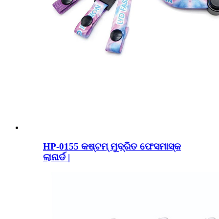
HP-0155 କଷ୍ଟମ୍ ମୁଦ୍ରିତ ଫେସମାସ୍କ
ଲାନାର୍ଡ |