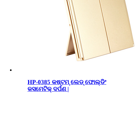
HP-0385 କଷ୍ଟମ୍ ଲେଡ୍ ଫୋଲ୍ଡିଂ
କସମେଟିକ୍ ଦର୍ପଣ |