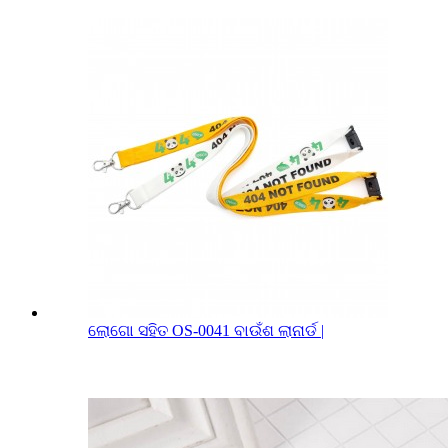
ଲୋଗୋ ସହିତ OS-0041 ବାଉଁଶ ଲାନାର୍ଡ |