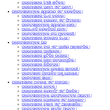
ପ୍ରମୋସନାଲ୍ USB ଷ୍ଟିକ୍ସ |
ପ୍ରମୋସନାଲ୍ ଘଣ୍ଟା ଏବଂ ଘଣ୍ଟା |
ପ୍ରୋତ୍ସାହନମୂଳକ ସ୍ୱାସ୍ଥ୍ୟ ଏବଂ ବ୍ୟକ୍ତିଗତ |
ପ୍ରମୋସନାଲ ଦନ୍ତ ଦ୍ରବ୍ୟ |
ପ୍ରମୋସନାଲ୍ ବ୍ୟାୟାମ ଏବଂ ଫିଟନେସ୍ |
ପ୍ରୋତ୍ସାହନମୂଳକ ସ୍ୱାସ୍ଥ୍ୟ ସେବା |
ପଦୋନ୍ନତି ବ୍ୟକ୍ତିଗତ ଯତ୍ନ |
ପ୍ରୋତ୍ସାହନମୂଳକ ଚାପ ମୁକ୍ତକାରୀ |
ପ୍ରମୋସନାଲ୍ ହାତଗୋଡ ବନ୍ଧା |
ପ୍ରୋତ୍ସାହନମୂଳକ ଘର
ପ୍ରମୋସନାଲ୍ ବାର୍ ଏବଂ ପାନୀୟ ଆନୁଷଙ୍ଗିକ |
ପ୍ରମୋସନାଲ୍ ପାନୀୟଜଳ |
ପ୍ରମୋସନାଲ୍ ଛୁଟିଦିନ ଉପହାର |
ପ୍ରମୋସନାଲ୍ ହୋମ୍ ଉତ୍ପାଦଗୁଡିକ |
ପ୍ରମୋସନାଲ୍ କିରିଙ୍ଗସ୍ |
ପ୍ରୋତ୍ସାହନମୂଳକ ରୋଷେଇ ସାମଗ୍ରୀ |
ପ୍ରୋତ୍ସାହନ ଗୃହପାଳିତ ପଶୁ ଯୋଗାଣ |
ପ୍ରୋତ୍ସାହନ ସାଧନ |
ପ୍ରମୋସନାଲ୍ ଅବକାଶ ଏବଂ ବାହାଘର |
ପ୍ରମୋସନାଲ୍ କମ୍ବଳ |
ପ୍ରମୋସନାଲ୍ କ୍ୟାମ୍ପିଂ ଏବଂ ପିକନିକ୍ |
ପ୍ରୋତ୍ସାହନମୂଳକ ଇନଫ୍ଲେଟେବଲ୍ ଆଇଟମ୍ |
ପ୍ରମୋସନାଲ୍ ପୋଞ୍ଚୋସ୍ ଏବଂ ରେନକୋଟ୍ |
ପ୍ରମୋସନାଲ୍ ଚଷମା ଏବଂ ଆସେସୋରିଜ୍ |
ପ୍ରୋତ୍ସାହନମୂଳକ ସମର୍ଥନ ଆଇଟମ୍ |