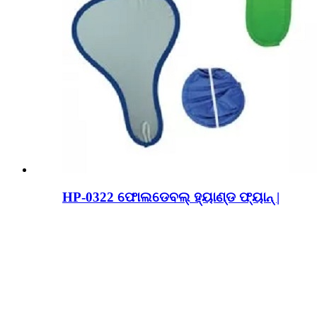
HP-0322 ଫୋଲଡେବଲ୍ ହ୍ୟାଣ୍ଡ ଫ୍ୟାନ୍ |