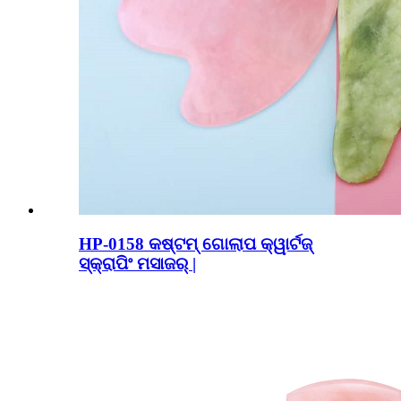
HP-0158 କଷ୍ଟମ୍ ଗୋଲାପ କ୍ୱାର୍ଟଜ୍
ସ୍କ୍ରାପିଂ ମସାଜର୍ |