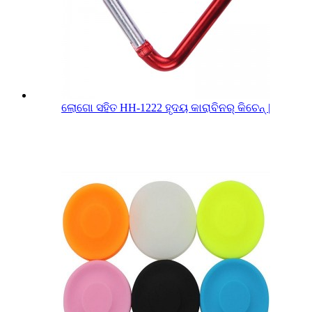
ଲୋଗୋ ସହିତ HH-1222 ହୃଦୟ କାରାବିନର୍ କିଚେନ୍ |