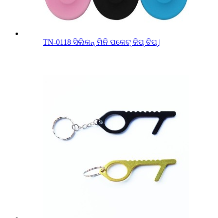
TN-0118 ସିଲିକନ୍ ମିନି ପକେଟ୍ ଜିପ୍ ଚିପ୍ |