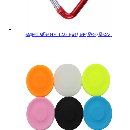
ଲୋଗୋ ସହିତ HH-1222 ହୃଦୟ କାରାବିନର୍ କିଚେନ୍ |