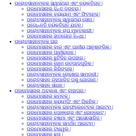
ପ୍ରୋତ୍ସାହନମୂଳକ ସ୍ୱାସ୍ଥ୍ୟ ଏବଂ ବ୍ୟକ୍ତିଗତ |
ପ୍ରମୋସନାଲ ଦନ୍ତ ଦ୍ରବ୍ୟ |
ପ୍ରମୋସନାଲ୍ ବ୍ୟାୟାମ ଏବଂ ଫିଟନେସ୍ |
ପ୍ରୋତ୍ସାହନମୂଳକ ସ୍ୱାସ୍ଥ୍ୟ ସେବା |
ପଦୋନ୍ନତି ବ୍ୟକ୍ତିଗତ ଯତ୍ନ |
ପ୍ରୋତ୍ସାହନମୂଳକ ଚାପ ମୁକ୍ତକାରୀ |
ପ୍ରମୋସନାଲ୍ ହାତଗୋଡ ବନ୍ଧା |
ପ୍ରୋତ୍ସାହନମୂଳକ ଘର
ପ୍ରମୋସନାଲ୍ ବାର୍ ଏବଂ ପାନୀୟ ଆନୁଷଙ୍ଗିକ |
ପ୍ରମୋସନାଲ୍ ପାନୀୟଜଳ |
ପ୍ରମୋସନାଲ୍ ଛୁଟିଦିନ ଉପହାର |
ପ୍ରମୋସନାଲ୍ ହୋମ୍ ଉତ୍ପାଦଗୁଡିକ |
ପ୍ରମୋସନାଲ୍ କିରିଙ୍ଗସ୍ |
ପ୍ରୋତ୍ସାହନମୂଳକ ରୋଷେଇ ସାମଗ୍ରୀ |
ପ୍ରୋତ୍ସାହନ ଗୃହପାଳିତ ପଶୁ ଯୋଗାଣ |
ପ୍ରୋତ୍ସାହନ ସାଧନ |
ପ୍ରମୋସନାଲ୍ ଅବକାଶ ଏବଂ ବାହାଘର |
ପ୍ରମୋସନାଲ୍ କମ୍ବଳ |
ପ୍ରମୋସନାଲ୍ କ୍ୟାମ୍ପିଂ ଏବଂ ପିକନିକ୍ |
ପ୍ରୋତ୍ସାହନମୂଳକ ଇନଫ୍ଲେଟେବଲ୍ ଆଇଟମ୍ |
ପ୍ରମୋସନାଲ୍ ପୋଞ୍ଚୋସ୍ ଏବଂ ରେନକୋଟ୍ |
ପ୍ରମୋସନାଲ୍ ଚଷମା ଏବଂ ଆସେସୋରିଜ୍ |
ପ୍ରୋତ୍ସାହନମୂଳକ ସମର୍ଥନ ଆଇଟମ୍ |
ପ୍ରମୋସନାଲ୍ ଟାୱେଲ୍ |
ପ୍ରମୋସନାଲ୍ ଛତା |