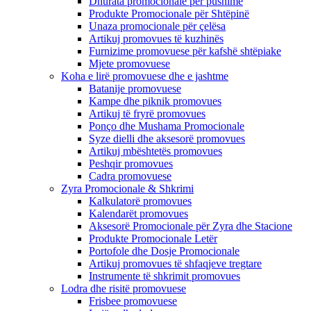
Dhurata promocionale për pushime
Produkte Promocionale për Shtëpinë
Unaza promocionale për çelësa
Artikuj promovues të kuzhinës
Furnizime promovuese për kafshë shtëpiake
Mjete promovuese
Koha e lirë promovuese dhe e jashtme
Batanije promovuese
Kampe dhe piknik promovues
Artikuj të fryrë promovues
Ponço dhe Mushama Promocionale
Syze dielli dhe aksesorë promovues
Artikuj mbështetës promovues
Peshqir promovues
Cadra promovuese
Zyra Promocionale & Shkrimi
Kalkulatorë promovues
Kalendarët promovues
Aksesorë Promocionale për Zyra dhe Stacione
Produkte Promocionale Letër
Portofole dhe Dosje Promocionale
Artikuj promovues të shfaqjeve tregtare
Instrumente të shkrimit promovues
Lodra dhe risitë promovuese
Frisbee promovuese