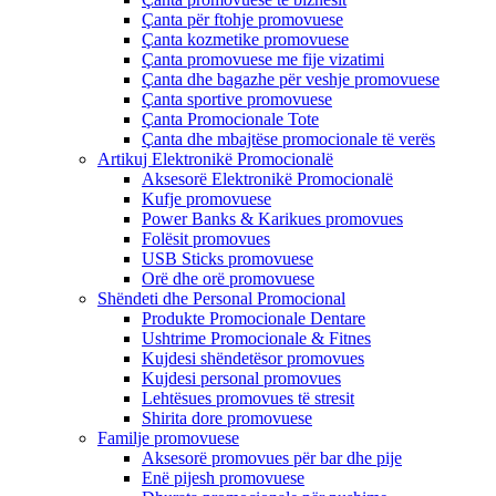
Çanta për ftohje promovuese
Çanta kozmetike promovuese
Çanta promovuese me fije vizatimi
Çanta dhe bagazhe për veshje promovuese
Çanta sportive promovuese
Çanta Promocionale Tote
Çanta dhe mbajtëse promocionale të verës
Artikuj Elektronikë Promocionalë
Aksesorë Elektronikë Promocionalë
Kufje promovuese
Power Banks & Karikues promovues
Folësit promovues
USB Sticks promovuese
Orë dhe orë promovuese
Shëndeti dhe Personal Promocional
Produkte Promocionale Dentare
Ushtrime Promocionale & Fitnes
Kujdesi shëndetësor promovues
Kujdesi personal promovues
Lehtësues promovues të stresit
Shirita dore promovuese
Familje promovuese
Aksesorë promovues për bar dhe pije
Enë pijesh promovuese