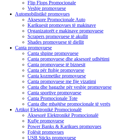
Flip Flops Promocionale
Veshje promovuese
Automobilistikë promovues
Aksesore Promocionale Auto
Karikuesit promovues të makinave
Organizatorët e makinave promovuese
Scrapers promovuese të akullit
Shades promovuese të diellit
Çanta promovuese
Çanta shpine promovuese
Çanta promovuese dhe aksesorë udhëtimi
Çanta promovuese të biznesit
Çanta për ftohje promovuese
Çanta kozmetike promovuese
Çanta promovuese me fije vizatimi
Çanta dhe bagazhe për veshje promovuese
Çanta sportive promovuese
Çanta Promocionale Tote
Çanta dhe mbajtëse promocionale të verës
Artikuj Elektronikë Promocionalë
Aksesorë Elektronikë Promocionalë
Kufje promovuese
Power Banks & Karikues promovues
Folësit promovues
USB Sticks promovuese