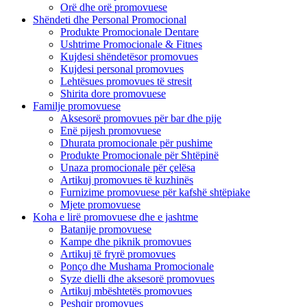
Orë dhe orë promovuese
Shëndeti dhe Personal Promocional
Produkte Promocionale Dentare
Ushtrime Promocionale & Fitnes
Kujdesi shëndetësor promovues
Kujdesi personal promovues
Lehtësues promovues të stresit
Shirita dore promovuese
Familje promovuese
Aksesorë promovues për bar dhe pije
Enë pijesh promovuese
Dhurata promocionale për pushime
Produkte Promocionale për Shtëpinë
Unaza promocionale për çelësa
Artikuj promovues të kuzhinës
Furnizime promovuese për kafshë shtëpiake
Mjete promovuese
Koha e lirë promovuese dhe e jashtme
Batanije promovuese
Kampe dhe piknik promovues
Artikuj të fryrë promovues
Ponço dhe Mushama Promocionale
Syze dielli dhe aksesorë promovues
Artikuj mbështetës promovues
Peshqir promovues