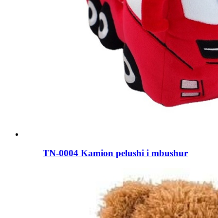
TN-0004 Kamion pelushi i mbushur