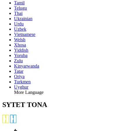
Tamil
Telugu
Thai
Ukrainian
Urdu
Uzbek
Vietnamese
Welsh
Xhosa
Yiddish
Yoruba
Zulu
Kinyarwanda
Tatar
Oriya
Turkmen
Uyghur
More Language
SYTET TONA