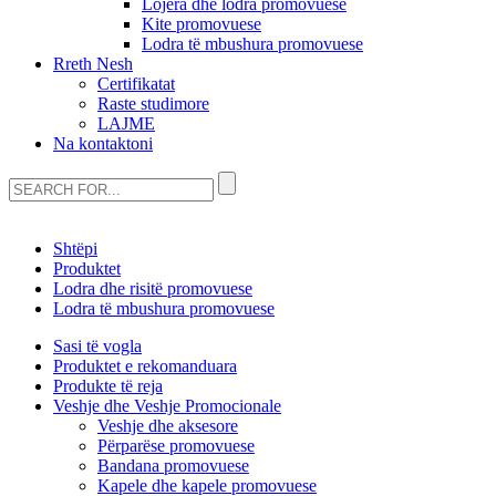
Lojëra dhe lodra promovuese
Kite promovuese
Lodra të mbushura promovuese
Rreth Nesh
Certifikatat
Raste studimore
LAJME
Na kontaktoni
Shtëpi
Produktet
Lodra dhe risitë promovuese
Lodra të mbushura promovuese
Sasi të vogla
Produktet e rekomanduara
Produkte të reja
Veshje dhe Veshje Promocionale
Veshje dhe aksesore
Përparëse promovuese
Bandana promovuese
Kapele dhe kapele promovuese