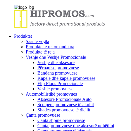
Produktet
Sasi të vogla
Produktet e rekomanduara
Produkte të reja
Veshje dhe Veshje Promocionale
Veshje dhe aksesore
Përparëse promovuese
Bandana promovuese
Kapele dhe kapele promovuese
Flip Flops Promocionale
Veshje promovuese
Automobilistikë promovues
Aksesore Promocionale Auto
Scrapers promovuese të akullit
Shades promovuese të diellit
Çanta promovuese
Çanta shpine promovuese
Çanta promovuese dhe aksesorë udhëtimi
Çanta promovuese të biznesit