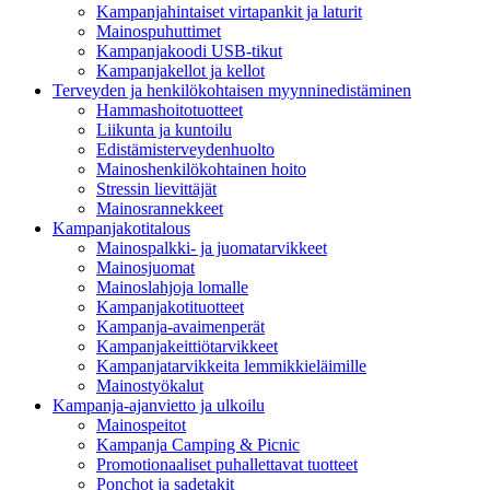
Kampanjahintaiset virtapankit ja laturit
Mainospuhuttimet
Kampanjakoodi USB-tikut
Kampanjakellot ja kellot
Terveyden ja henkilökohtaisen myynninedistäminen
Hammashoitotuotteet
Liikunta ja kuntoilu
Edistämisterveydenhuolto
Mainoshenkilökohtainen hoito
Stressin lievittäjät
Mainosrannekkeet
Kampanjakotitalous
Mainospalkki- ja juomatarvikkeet
Mainosjuomat
Mainoslahjoja lomalle
Kampanjakotituotteet
Kampanja-avaimenperät
Kampanjakeittiötarvikkeet
Kampanjatarvikkeita lemmikkieläimille
Mainostyökalut
Kampanja-ajanvietto ja ulkoilu
Mainospeitot
Kampanja Camping & Picnic
Promotionaaliset puhallettavat tuotteet
Ponchot ja sadetakit