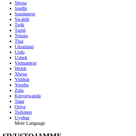
Shona
Sindhi
Sundanese
Swahili
Tajik
Tamil
Telugu
Thai
Ukrainian
Urdu
Uzbek
Vietnamese
Welsh
Xhosa
Yiddish
Yoruba
Zulu
Kinyarwanda
Tatar
Oriya
Turkmen
Uyghur
More Language
SIVUSTOJAMME