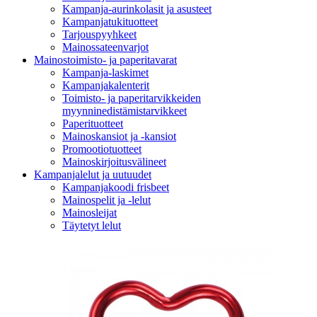
Kampanja-aurinkolasit ja asusteet
Kampanjatukituotteet
Tarjouspyyhkeet
Mainossateenvarjot
Mainostoimisto- ja paperitavarat
Kampanja-laskimet
Kampanjakalenterit
Toimisto- ja paperitarvikkeiden
myynninedistämistarvikkeet
Paperituotteet
Mainoskansiot ja -kansiot
Promootiotuotteet
Mainoskirjoitusvälineet
Kampanjalelut ja uutuudet
Kampanjakoodi frisbeet
Mainospelit ja -lelut
Mainosleijat
Täytetyt lelut