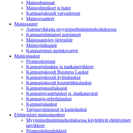
Mainosbannaat
Mainoslippikset ja hatut
Kampanjakoodi varvastossut
Mainosvaatteet
Mainosautot
Autotarvikkeita myynninedistämistarkoituksessa
Kampanjahintaiset autolaturit
Mainosautojen järjestäjät
Mainosjääkaapit
Kampanjaiset aurinkovarjot
Mainoslaukut
Promootioreput
Kampanjalaukku ja matkatarvikkeet
Kampanjakoodi Business Laukut
Kampanjakoodi kylmälaukut
Kampanjakoodi kosmetiikkalaukut
Kampanjanauhakassit
Kampanjavaatelaukut ja -matkatavarat
Kampanja-urheilulaukut
Kampanjalaukut
Tarjousviinipussit ja kantolaukut
Elektroniset mainostuotteet
Myynninedistämistarkoituksessa käytettävät elektroniset
tarvikkeet
Promootiokuulokkeet