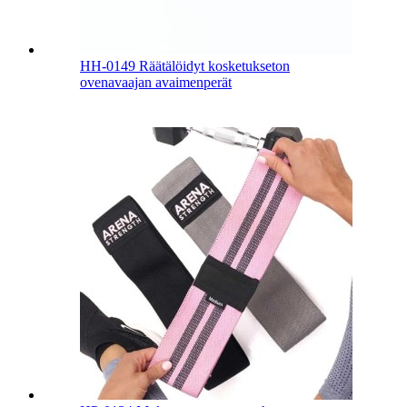
HH-0149 Räätälöidyt kosketukseton
ovenavaajan avaimenperät