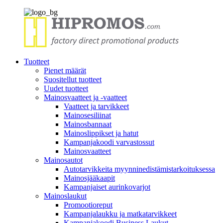
Tuotteet
Pienet määrät
Suositellut tuotteet
Uudet tuotteet
Mainosvaatteet ja -vaatteet
Vaatteet ja tarvikkeet
Mainosesiliinat
Mainosbannaat
Mainoslippikset ja hatut
Kampanjakoodi varvastossut
Mainosvaatteet
Mainosautot
Autotarvikkeita myynninedistämistarkoituksessa
Mainosjääkaapit
Kampanjaiset aurinkovarjot
Mainoslaukut
Promootioreput
Kampanjalaukku ja matkatarvikkeet
Kampanjakoodi Business Laukut