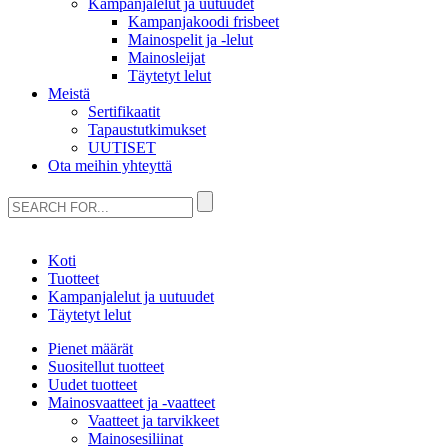
Kampanjalelut ja uutuudet
Kampanjakoodi frisbeet
Mainospelit ja -lelut
Mainosleijat
Täytetyt lelut
Meistä
Sertifikaatit
Tapaustutkimukset
UUTISET
Ota meihin yhteyttä
Koti
Tuotteet
Kampanjalelut ja uutuudet
Täytetyt lelut
Pienet määrät
Suositellut tuotteet
Uudet tuotteet
Mainosvaatteet ja -vaatteet
Vaatteet ja tarvikkeet
Mainosesiliinat