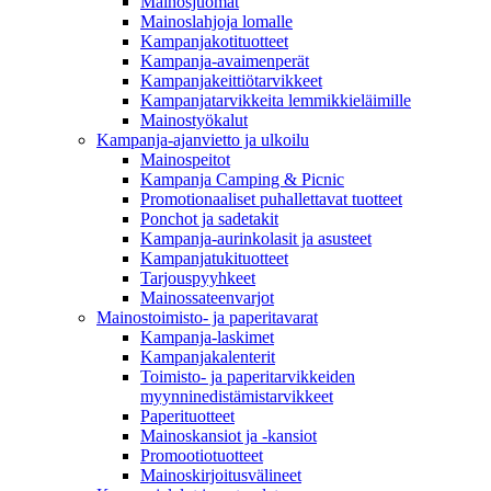
Mainosjuomat
Mainoslahjoja lomalle
Kampanjakotituotteet
Kampanja-avaimenperät
Kampanjakeittiötarvikkeet
Kampanjatarvikkeita lemmikkieläimille
Mainostyökalut
Kampanja-ajanvietto ja ulkoilu
Mainospeitot
Kampanja Camping & Picnic
Promotionaaliset puhallettavat tuotteet
Ponchot ja sadetakit
Kampanja-aurinkolasit ja asusteet
Kampanjatukituotteet
Tarjouspyyhkeet
Mainossateenvarjot
Mainostoimisto- ja paperitavarat
Kampanja-laskimet
Kampanjakalenterit
Toimisto- ja paperitarvikkeiden
myynninedistämistarvikkeet
Paperituotteet
Mainoskansiot ja -kansiot
Promootiotuotteet
Mainoskirjoitusvälineet