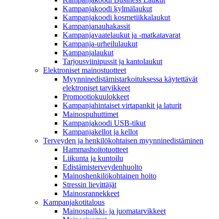
Kampanjakoodi kylmälaukut
Kampanjakoodi kosmetiikkalaukut
Kampanjanauhakassit
Kampanjavaatelaukut ja -matkatavarat
Kampanja-urheilulaukut
Kampanjalaukut
Tarjousviinipussit ja kantolaukut
Elektroniset mainostuotteet
Myynninedistämistarkoituksessa käytettävät
elektroniset tarvikkeet
Promootiokuulokkeet
Kampanjahintaiset virtapankit ja laturit
Mainospuhuttimet
Kampanjakoodi USB-tikut
Kampanjakellot ja kellot
Terveyden ja henkilökohtaisen myynninedistäminen
Hammashoitotuotteet
Liikunta ja kuntoilu
Edistämisterveydenhuolto
Mainoshenkilökohtainen hoito
Stressin lievittäjät
Mainosrannekkeet
Kampanjakotitalous
Mainospalkki- ja juomatarvikkeet